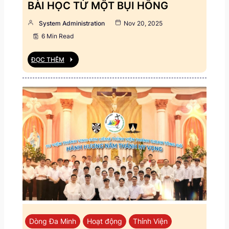
BÀI HỌC TỪ MỘT BỤI HỒNG
System Administration
Nov 20, 2025
6 Min Read
ĐỌC THÊM
Dòng Đa Minh
Hoạt động
Thỉnh Viện