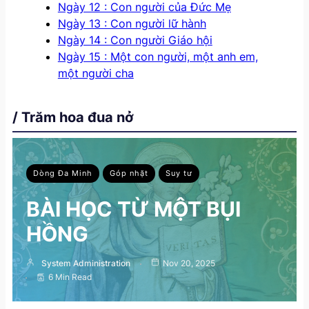
Ngày 12 : Con người của Đức Mẹ
Ngày 13 : Con người lữ hành
Ngày 14 : Con người Giáo hội
Ngày 15 : Một con người, một anh em,
một người cha
/ Trăm hoa đua nở
Dòng Đa Minh
Góp nhặt
Suy tư
BÀI HỌC TỪ MỘT BỤI
HỒNG
System Administration
Nov 20, 2025
6 Min Read