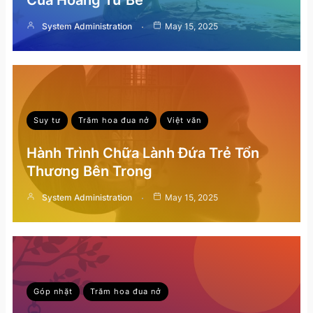
Của Hoàng Tử Bé
System Administration
May 15, 2025
Suy tư
Trăm hoa đua nở
Việt văn
Hành Trình Chữa Lành Đứa Trẻ Tổn
Thương Bên Trong
System Administration
May 15, 2025
Góp nhặt
Trăm hoa đua nở