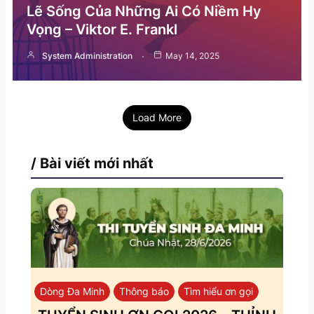
Lẽ Sống Của Những Ai Có Niềm Hy
Vọng – Viktor E. Frankl
System Administration
May 14, 2025
Load More
/ Bài viết mới nhất
Dòng Đa Minh
Thông báo
Tìm hiểu ơn gọi