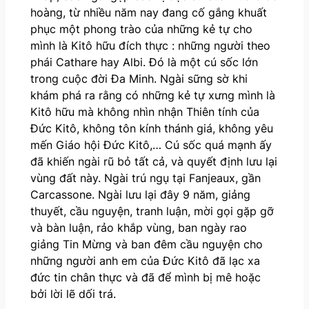
hoàng, từ nhiều năm nay đang cố gắng khuất
phục một phong trào của những kẻ tự cho
mình là Kitô hữu đích thực : những người theo
phái Cathare hay Albi. Đó là một cú sốc lớn
trong cuộc đời Đa Minh. Ngài sững sờ khi
khám phá ra rằng có những kẻ tự xưng mình là
Kitô hữu mà không nhìn nhận Thiên tính của
Đức Kitô, không tôn kính thánh giá, không yêu
mến Giáo hội Đức Kitô,… Cú sốc quá mạnh ấy
đã khiến ngài rũ bỏ tất cả, và quyết định lưu lại
vùng đất này. Ngài trú ngụ tại Fanjeaux, gần
Carcassone. Ngài lưu lại đây 9 năm, giảng
thuyết, cầu nguyện, tranh luận, mời gọi gặp gỡ
và bàn luận, rảo khắp vùng, ban ngày rao
giảng Tin Mừng và ban đêm cầu nguyện cho
những người anh em của Đức Kitô đã lạc xa
đức tin chân thực và đã để mình bị mê hoặc
bởi lời lẽ dối trá.