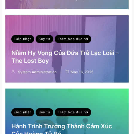
Góp nhặt
Suy tư
Trăm hoa đua nở
Niềm Hy Vọng Của Đứa Trẻ Lạc Loài –
The Lost Boy
System Administration
May 16, 2025
Góp nhặt
Suy tư
Trăm hoa đua nở
Hành Trình Trưởng Thành Cảm Xúc