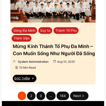
Dòng Đa Minh
Suy tư
Thánh Tổ Phụ
Thỉnh Viện
Mừng Kính Thánh Tổ Phụ Đa Minh –
Con Muốn Sống Như Người Đã Sống
System Administration
Aug 10, 2025
10 Min Read
ĐỌC THÊM
1
2
3
…
164
Next