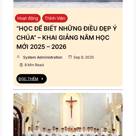
Hoạt động
Thỉnh Viện
“HỌC ĐỂ BIẾT NHỮNG ĐIỀU ĐẸP Ý
CHÚA” – KHAI GIẢNG NĂM HỌC
MỚI 2025 – 2026
System Administration
Sep 9, 2025
8 Min Read
ĐỌC THÊM