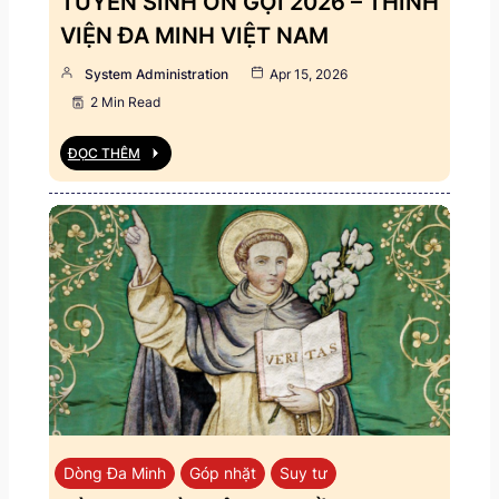
TUYỂN SINH ƠN GỌI 2026 – THỈNH
VIỆN ĐA MINH VIỆT NAM
System Administration
Apr 15, 2026
2 Min Read
ĐỌC THÊM
Dòng Đa Minh
Góp nhặt
Suy tư