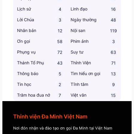
Lịch sử
Linh đạo
4
16
Lời Chúa
Ngày thường
3
48
Nhân bản
Nội san
12
119
Ơn gọi
Phim ảnh
58
3
Phụng vụ
Suy tư
72
63
Thánh Tổ Phụ
Thỉnh Viện
43
71
Thông báo
Tìm hiểu ơn gọi
5
13
Tin học
Tĩnh tâm
2
9
Trăm hoa đua nở
Việt văn
7
15
Thỉnh viện Đa Minh Việt Nam
Nơi đón nhận và đào tạo ơn gọi Đa Minh tại Việt Nam