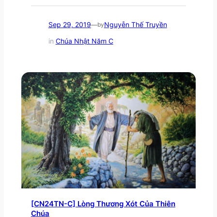
Sep 29, 2019
Nguyễn Thế Truyền
—
by
in
Chúa Nhật Năm C
[CN24TN-C] Lòng Thương Xót Của Thiên
Chúa