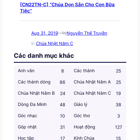
[CN22TN-C] “Chúa Dọn Sẵn Cho Con Bữa
Tiệc”
Aug 31, 2019
Nguyễn Thế Truyền
—
by
in
Chúa Nhật Năm C
Các danh mục khác
Anh văn
Các thánh
8
25
Các thánh dòng
Chúa Nhật Năm A
86
25
Chúa Nhật Năm B
Chúa Nhật Năm C
24
19
Dòng Đa Minh
Giáo lý
48
38
Góc nhạc
Góc thơ
10
3
Góp nhặt
Hoạt động
31
127
Học tập
Kính Chúa
17
15