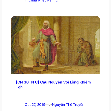
in
Chúa Nhật Năm C
[CN 30TN C] Cầu Nguyện Với Lòng Khiêm
Tốn
Oct 27, 2019
Nguyễn Thế Truyền
—
by