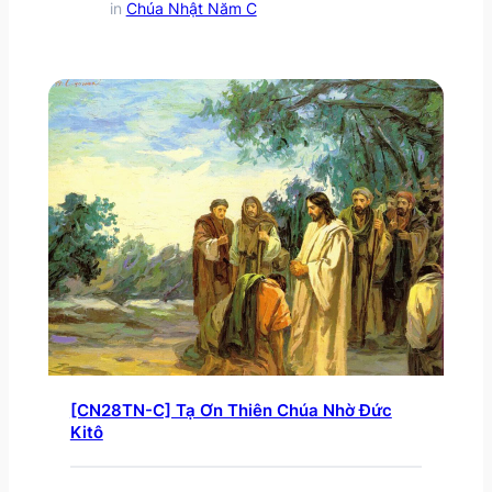
in
Chúa Nhật Năm C
[CN28TN-C] Tạ Ơn Thiên Chúa Nhờ Đức
Kitô