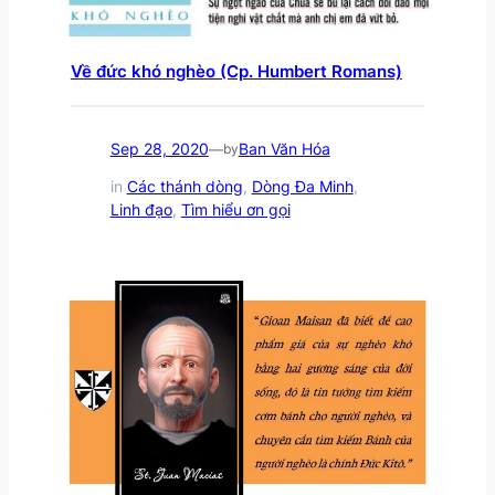
Về đức khó nghèo (Cp. Humbert Romans)
Sep 28, 2020
Ban Văn Hóa
—
by
in
Các thánh dòng
, 
Dòng Đa Minh
, 
Linh đạo
, 
Tìm hiểu ơn gọi