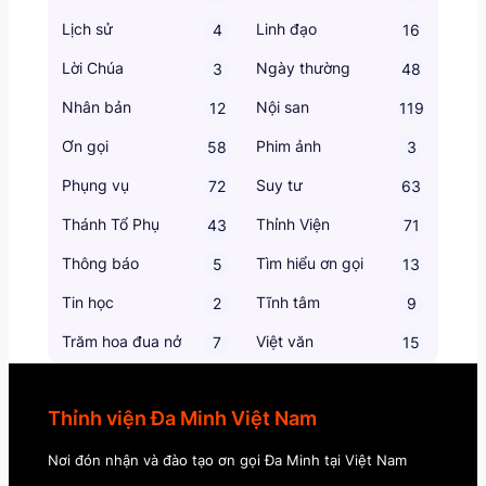
Lịch sử
Linh đạo
4
16
Lời Chúa
Ngày thường
3
48
Nhân bản
Nội san
12
119
Ơn gọi
Phim ảnh
58
3
Phụng vụ
Suy tư
72
63
Thánh Tổ Phụ
Thỉnh Viện
43
71
Thông báo
Tìm hiểu ơn gọi
5
13
Tin học
Tĩnh tâm
2
9
Trăm hoa đua nở
Việt văn
7
15
Thỉnh viện Đa Minh Việt Nam
Nơi đón nhận và đào tạo ơn gọi Đa Minh tại Việt Nam