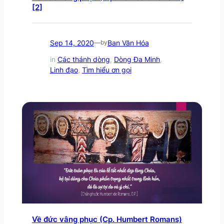
[2]
Sep 14, 2020
Ban Văn Hóa
—
by
in
Các thánh dòng
, 
Dòng Đa Minh
, 
Linh đạo
, 
Tìm hiểu ơn gọi
Về đức vâng phục (Cp. Humbert Romans)