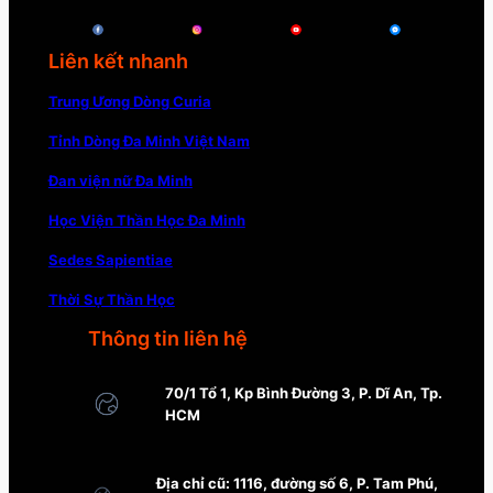
Liên kết nhanh
Trung Ương Dòng Curia
Tỉnh Dòng Đa Minh Việt Nam
Đan viện nữ Đa Minh
Học Viện Thần Học Đa Minh
Sedes Sapientiae
Thời Sự Thần Học
Thông tin liên hệ
70/1 Tổ 1, Kp Bình Đường 3, P. Dĩ An, Tp.
HCM
Địa chỉ cũ: 1116, đường số 6, P. Tam Phú,