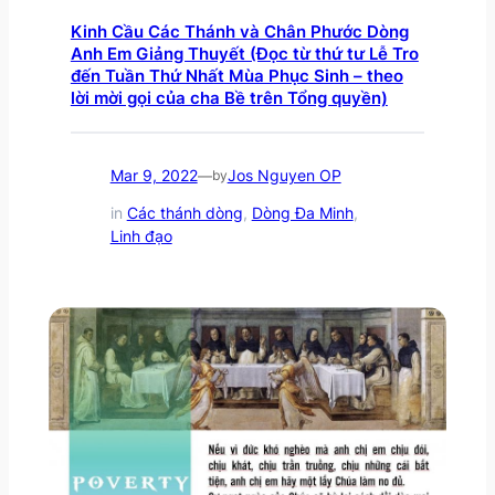
Kinh Cầu Các Thánh và Chân Phước Dòng
Anh Em Giảng Thuyết (Đọc từ thứ tư Lễ Tro
đến Tuần Thứ Nhất Mùa Phục Sinh – theo
lời mời gọi của cha Bề trên Tổng quyền)
Mar 9, 2022
Jos Nguyen OP
—
by
in
Các thánh dòng
, 
Dòng Đa Minh
, 
Linh đạo