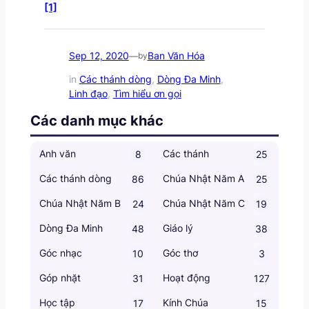
[1]
Sep 12, 2020
Ban Văn Hóa
—
by
in
Các thánh dòng
, 
Dòng Đa Minh
, 
Linh đạo
, 
Tìm hiểu ơn gọi
Các danh mục khác
Anh văn
Các thánh
8
25
Các thánh dòng
Chúa Nhật Năm A
86
25
Chúa Nhật Năm B
Chúa Nhật Năm C
24
19
Dòng Đa Minh
Giáo lý
48
38
Góc nhạc
Góc thơ
10
3
Góp nhặt
Hoạt động
31
127
Học tập
Kính Chúa
17
15