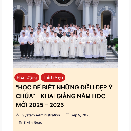
Hoạt động
Thỉnh Viện
“HỌC ĐỂ BIẾT NHỮNG ĐIỀU ĐẸP Ý
CHÚA” – KHAI GIẢNG NĂM HỌC
MỚI 2025 – 2026
System Administration
Sep 9, 2025
8 Min Read