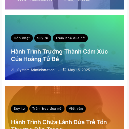
Góp nhặt
Suy tư
Trăm hoa đua nở
Hành Trình Trưởng Thành Cảm Xúc
Của Hoàng Tử Bé
System Administration
May 15, 2025
Suy tư
Trăm hoa đua nở
Việt văn
Hành Trình Chữa Lành Đứa Trẻ Tổn