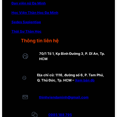
Đan viện nữ Đa Minh
Học Viện Thần Học Đa Minh
Sedes Sapientiae
Thời Sự Thần Học
Thông tin liên hệ
70/1 Tổ 1, Kp Bình Đường 3, P. Dĩ An, Tp.
HCM
Địa chỉ cũ: 1116, đường số 6, P. Tam Phú,
Q. Thủ Đức, Tp. HCM –
Xem bản đồ
thinhviendaminh@gmail.com
0985 188 795