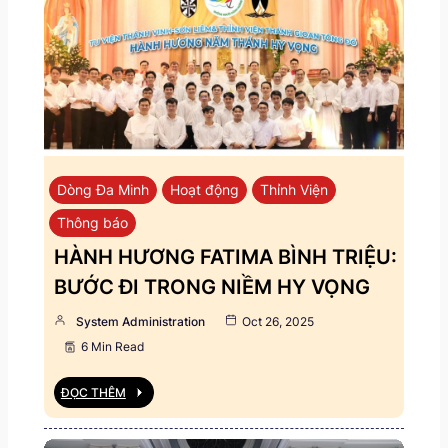
Dòng Đa Minh
Hoạt động
Thỉnh Viện
Thông báo
HÀNH HƯƠNG FATIMA BÌNH TRIỆU:
BƯỚC ĐI TRONG NIỀM HY VỌNG
System Administration
Oct 26, 2025
6 Min Read
ĐỌC THÊM