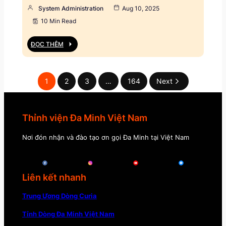
System Administration
Aug 10, 2025
10 Min Read
ĐỌC THÊM
1
2
3
…
164
Next
Thỉnh viện Đa Minh Việt Nam
Nơi đón nhận và đào tạo ơn gọi Đa Minh tại Việt Nam
Liên kết nhanh
Trung Ương Dòng Curia
Tỉnh Dòng Đa Minh Việt Nam