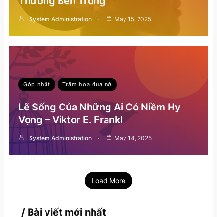
Thương Bên Trong
System Administration
May 15, 2025
Góp nhặt
Trăm hoa đua nở
Lẽ Sống Của Những Ai Có Niềm Hy
Vọng – Viktor E. Frankl
System Administration
May 14, 2025
Load More
/ Bài viết mới nhất