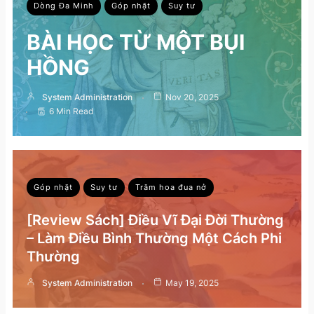
Dòng Đa Minh
Góp nhặt
Suy tư
BÀI HỌC TỪ MỘT BỤI
HỒNG
System Administration
Nov 20, 2025
6 Min Read
Góp nhặt
Suy tư
Trăm hoa đua nở
[Review Sách] Điều Vĩ Đại Đời Thường
– Làm Điều Bình Thường Một Cách Phi
Thường
System Administration
May 19, 2025