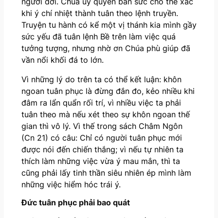
người đời. Chúa uy quyền ban sức cho thể xác
khi ý chí nhiệt thành tuân theo lệnh truyền.
Truyện tu hành có kể một vị thánh kia mình gầy
sức yếu đã tuân lệnh Bề trên làm việc quá
tưởng tượng, nhưng nhờ ơn Chúa phù giúp đã
vần nổi khối đá to lớn.
Vì những lý do trên ta có thể kết luận: khôn
ngoan tuân phục là đừng đắn đo, kẻo nhiều khi
đâm ra lẩn quẩn rối trí, vì nhiều việc ta phải
tuân theo mà nếu xét theo sự khôn ngoan thế
gian thì vô lý. Vì thế trong sách Châm Ngôn
(Cn 21) có câu: Chỉ có người tuân phục mới
được nói đến chiến thắng; vì nếu tự nhiên ta
thích làm những việc vừa ý mau mắn, thì ta
cũng phải lấy tinh thần siêu nhiên ép mình làm
những việc hiểm hóc trái ý.
Đức tuân phục phải bao quát