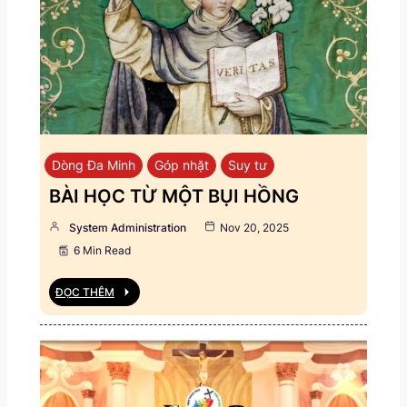
Dòng Đa Minh
Góp nhặt
Suy tư
BÀI HỌC TỪ MỘT BỤI HỒNG
System Administration
Nov 20, 2025
6 Min Read
ĐỌC THÊM