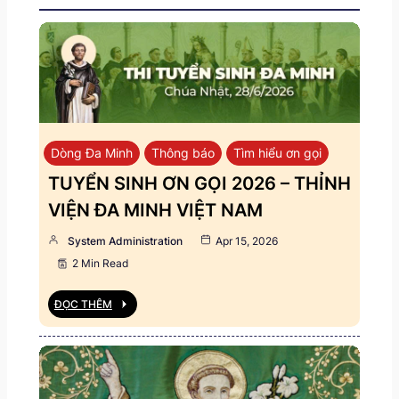
Dòng Đa Minh
Thông báo
Tìm hiểu ơn gọi
TUYỂN SINH ƠN GỌI 2026 – THỈNH
VIỆN ĐA MINH VIỆT NAM
System Administration
Apr 15, 2026
2 Min Read
ĐỌC THÊM