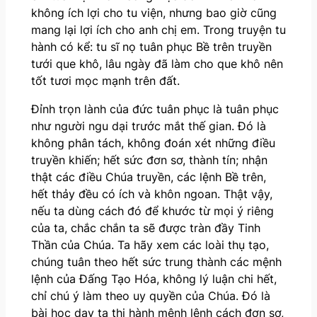
không ích lợi cho tu viện, nhưng bao giờ cũng
mang lại lợi ích cho anh chị em. Trong truyện tu
hành có kể: tu sĩ nọ tuân phục Bề trên truyền
tưới que khô, lâu ngày đã làm cho que khô nên
tốt tươi mọc mạnh trên đất.
Đỉnh trọn lành của đức tuân phục là tuân phục
như người ngu dại trước mắt thế gian. Đó là
không phân tách, không đoán xét những điều
truyền khiến; hết sức đơn sơ, thành tín; nhận
thật các điều Chúa truyền, các lệnh Bề trên,
hết thảy đều có ích và khôn ngoan. Thật vậy,
nếu ta dùng cách đó để khước từ mọi ý riêng
của ta, chắc chắn ta sẽ được tràn đầy Tinh
Thần của Chúa. Ta hãy xem các loài thụ tạo,
chúng tuân theo hết sức trung thành các mệnh
lệnh của Đấng Tạo Hóa, không lý luận chi hết,
chỉ chú ý làm theo uy quyền của Chúa. Đó là
bài học dạy ta thi hành mệnh lệnh cách đơn sơ,