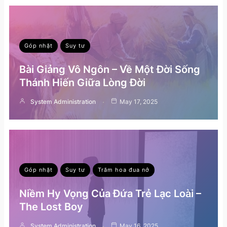
Góp nhặt
Suy tư
Bài Giảng Vô Ngôn – Về Một Đời Sống
Thánh Hiến Giữa Lòng Đời
System Administration
May 17, 2025
Góp nhặt
Suy tư
Trăm hoa đua nở
Niềm Hy Vọng Của Đứa Trẻ Lạc Loài –
The Lost Boy
System Administration
May 16, 2025