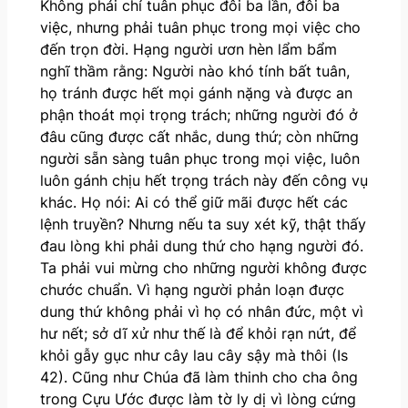
Không phải chỉ tuân phục đôi ba lần, đôi ba
việc, nhưng phải tuân phục trong mọi việc cho
đến trọn đời. Hạng người ươn hèn lẩm bẩm
nghĩ thầm rằng: Người nào khó tính bất tuân,
họ tránh được hết mọi gánh nặng và được an
phận thoát mọi trọng trách; những người đó ở
đâu cũng được cất nhắc, dung thứ; còn những
người sẵn sàng tuân phục trong mọi việc, luôn
luôn gánh chịu hết trọng trách này đến công vụ
khác. Họ nói: Ai có thể giữ mãi được hết các
lệnh truyền? Nhưng nếu ta suy xét kỹ, thật thấy
đau lòng khi phải dung thứ cho hạng người đó.
Ta phải vui mừng cho những người không được
chước chuẩn. Vì hạng người phản loạn được
dung thứ không phải vì họ có nhân đức, một vì
hư nết; sở dĩ xử như thế là để khỏi rạn nứt, để
khỏi gẫy gục như cây lau cây sậy mà thôi (Is
42). Cũng như Chúa đã làm thinh cho cha ông
trong Cựu Ước được làm tờ ly dị vì lòng cứng