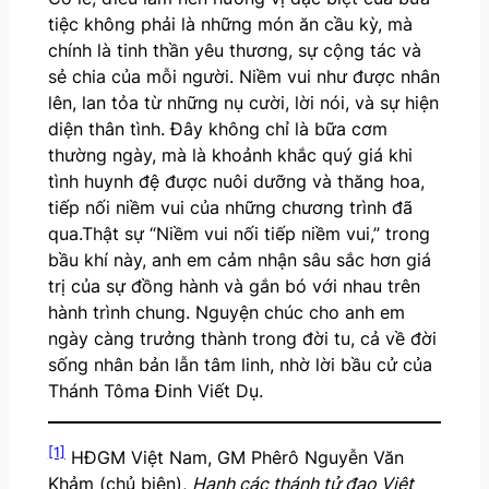
tiệc không phải là những món ăn cầu kỳ, mà
chính là tinh thần yêu thương, sự cộng tác và
sẻ chia của mỗi người. Niềm vui như được nhân
lên, lan tỏa từ những nụ cười, lời nói, và sự hiện
diện thân tình. Đây không chỉ là bữa cơm
thường ngày, mà là khoảnh khắc quý giá khi
tình huynh đệ được nuôi dưỡng và thăng hoa,
tiếp nối niềm vui của những chương trình đã
qua.Thật sự “Niềm vui nối tiếp niềm vui,” trong
bầu khí này, anh em cảm nhận sâu sắc hơn giá
trị của sự đồng hành và gắn bó với nhau trên
hành trình chung. Nguyện chúc cho anh em
ngày càng trưởng thành trong đời tu, cả về đời
sống nhân bản lẫn tâm linh, nhờ lời bầu cử của
Thánh Tôma Đinh Viết Dụ.
[1]
HĐGM Việt Nam, GM Phêrô Nguyễn Văn
Khảm (chủ biên),
Hạnh các thánh tử đạo Việt