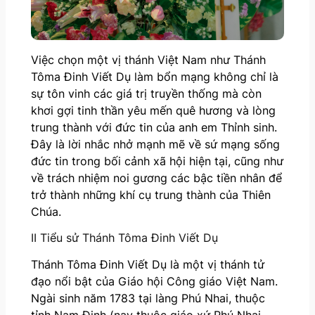
Việc chọn một vị thánh Việt Nam như Thánh
Tôma Đinh Viết Dụ làm bổn mạng không chỉ là
sự tôn vinh các giá trị truyền thống mà còn
khơi gợi tinh thần yêu mến quê hương và lòng
trung thành với đức tin của anh em Thỉnh sinh.
Đây là lời nhắc nhở mạnh mẽ về sứ mạng sống
đức tin trong bối cảnh xã hội hiện tại, cũng như
về trách nhiệm noi gương các bậc tiền nhân để
trở thành những khí cụ trung thành của Thiên
Chúa.
II Tiểu sử Thánh Tôma Đinh Viết Dụ
Thánh Tôma Đinh Viết Dụ là một vị thánh tử
đạo nổi bật của Giáo hội Công giáo Việt Nam.
Ngài sinh năm 1783 tại làng Phú Nhai, thuộc
tỉnh Nam Định (nay thuộc giáo xứ Phú Nhai,