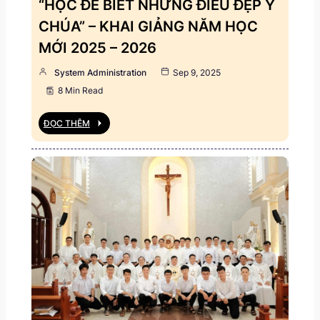
“HỌC ĐỂ BIẾT NHỮNG ĐIỀU ĐẸP Ý
CHÚA” – KHAI GIẢNG NĂM HỌC
MỚI 2025 – 2026
System Administration
Sep 9, 2025
8 Min Read
ĐỌC THÊM