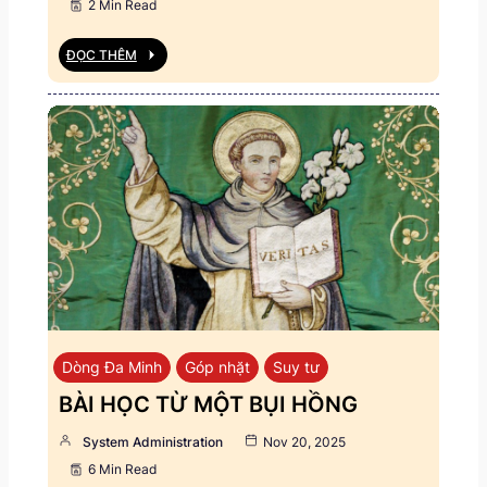
2 Min Read
ĐỌC THÊM
Dòng Đa Minh
Góp nhặt
Suy tư
BÀI HỌC TỪ MỘT BỤI HỒNG
System Administration
Nov 20, 2025
6 Min Read