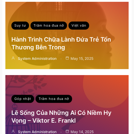
Suy tư
Trăm hoa đua nở
Việt văn
Hành Trình Chữa Lành Đứa Trẻ Tổn
Thương Bên Trong
System Administration
May 15, 2025
Góp nhặt
Trăm hoa đua nở
Lẽ Sống Của Những Ai Có Niềm Hy
Vọng – Viktor E. Frankl
System Administration
May 14, 2025