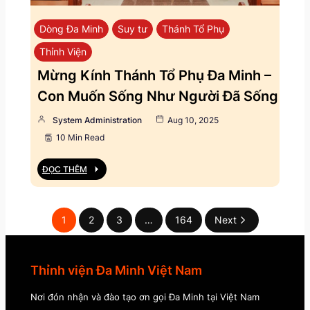
Dòng Đa Minh
Suy tư
Thánh Tổ Phụ
Thỉnh Viện
Mừng Kính Thánh Tổ Phụ Đa Minh –
Con Muốn Sống Như Người Đã Sống
System Administration
Aug 10, 2025
10 Min Read
ĐỌC THÊM
1
2
3
…
164
Next
Thỉnh viện Đa Minh Việt Nam
Nơi đón nhận và đào tạo ơn gọi Đa Minh tại Việt Nam