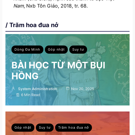
Nam,
Nxb Tôn Giáo, 2018, tr. 68.
/ Trăm hoa đua nở
Dòng Đa Minh
Góp nhặt
Suy tư
BÀI HỌC TỪ MỘT BỤI
HỒNG
System Administration
Nov 20, 2025
6 Min Read
Góp nhặt
Suy tư
Trăm hoa đua nở