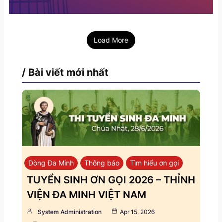
Load More
/ Bài viết mới nhất
Dòng Đa Minh
Thông báo
Tìm hiểu ơn gọi
TUYỂN SINH ƠN GỌI 2026 – THỈNH
VIỆN ĐA MINH VIỆT NAM
System Administration
Apr 15, 2026