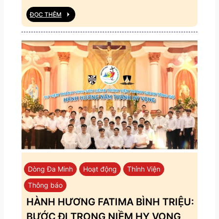
ĐỌC THÊM
Dòng Đa Minh
Hoạt động
Thỉnh Viện
Thông báo
HÀNH HƯƠNG FATIMA BÌNH TRIỆU:
BƯỚC ĐI TRONG NIỀM HY VỌNG