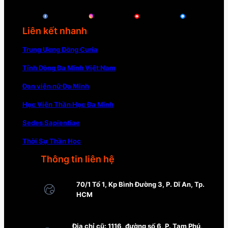
Liên kết nhanh
Trung Ương Dòng Curia
Tỉnh Dòng Đa Minh Việt Nam
Đan viện nữ Đa Minh
Học Viện Thần Học Đa Minh
Sedes Sapientiae
Thời Sự Thần Học
Thông tin liên hệ
70/1 Tổ 1, Kp Bình Đường 3, P. Dĩ An, Tp.
HCM
Địa chỉ cũ: 1116, đường số 6, P. Tam Phú,