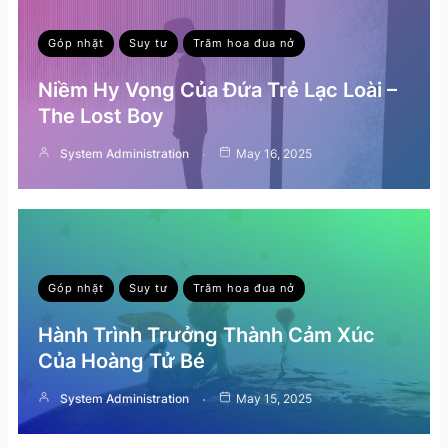
Góp nhặt
Suy tư
Trăm hoa đua nở
Niềm Hy Vọng Của Đứa Trẻ Lạc Loài –
The Lost Boy
System Administration
May 16, 2025
Góp nhặt
Suy tư
Trăm hoa đua nở
Hành Trình Trưởng Thành Cảm Xúc
Của Hoàng Tử Bé
System Administration
May 15, 2025