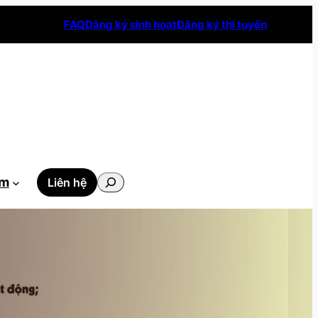
FAQ
Đăng ký sinh hoạt
Đăng ký thi tuyển
Tìm
ẫm
Liên hệ
kiếm