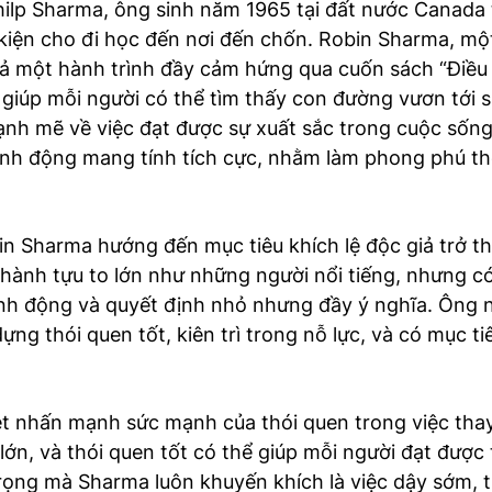
hilp Sharma, ông sinh năm 1965 tại đất nước Canada 
kiện cho đi học đến nơi đến chốn. Robin Sharma, một 
iả một hành trình đầy cảm hứng qua cuốn sách “Điều
, giúp mỗi người có thể tìm thấy con đường vươn tới 
nh mẽ về việc đạt được sự xuất sắc trong cuộc sống
hành động mang tính tích cực, nhằm làm phong phú th
 Sharma hướng đến mục tiêu khích lệ độc giả trở t
hành tựu to lớn như những người nổi tiếng, nhưng có
h động và quyết định nhỏ nhưng đầy ý nghĩa. Ông 
ng thói quen tốt, kiên trì trong nỗ lực, và có mục ti
t nhấn mạnh sức mạnh của thói quen trong việc thay
 lớn, và thói quen tốt có thể giúp mỗi người đạt được
rọng mà Sharma luôn khuyến khích là việc dậy sớm, 