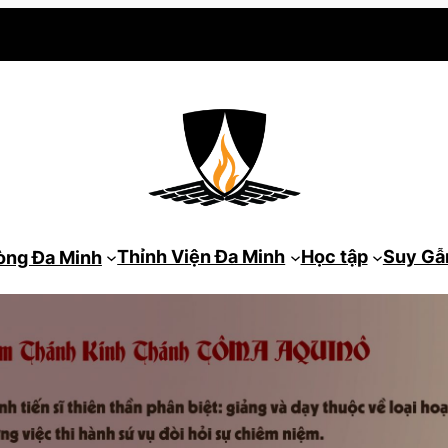
Thỉnh Viện Đa Minh
Học tập
Suy G
òng Đa Minh