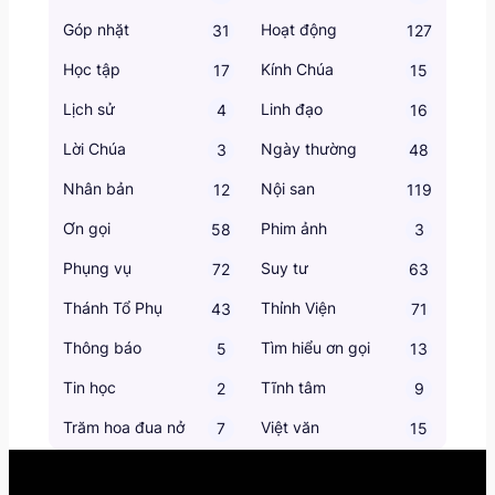
Góp nhặt
Hoạt động
31
127
Học tập
Kính Chúa
17
15
Lịch sử
Linh đạo
4
16
Lời Chúa
Ngày thường
3
48
Nhân bản
Nội san
12
119
Ơn gọi
Phim ảnh
58
3
Phụng vụ
Suy tư
72
63
Thánh Tổ Phụ
Thỉnh Viện
43
71
Thông báo
Tìm hiểu ơn gọi
5
13
Tin học
Tĩnh tâm
2
9
Trăm hoa đua nở
Việt văn
7
15