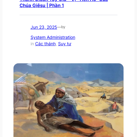
Chúa Giêsu | Phần 1
Jun 23, 2025
—
by
System Administration
in
Các thánh
, 
Suy tư