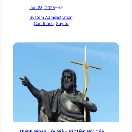
Jun 23, 2025
—
by
System Administration
in
Các thánh
, 
Suy tư
Thánh Gioan Tẩy Giả – Vị “Tiền Hô” Của