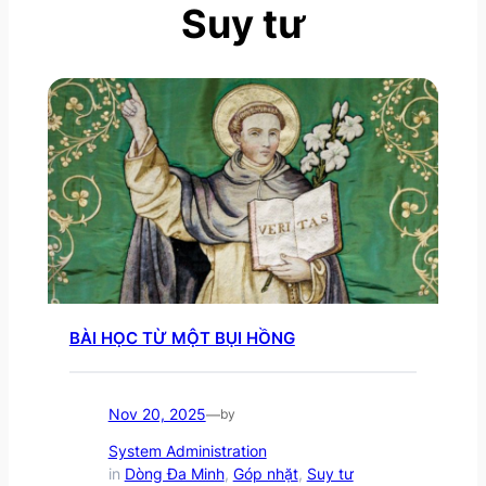
Suy tư
BÀI HỌC TỪ MỘT BỤI HỒNG
Nov 20, 2025
—
by
System Administration
in
Dòng Đa Minh
, 
Góp nhặt
, 
Suy tư