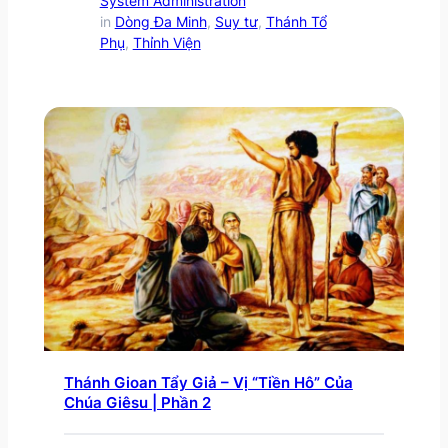
System Administration
in
Dòng Đa Minh
, 
Suy tư
, 
Thánh Tổ
Phụ
, 
Thỉnh Viện
Thánh Gioan Tẩy Giả – Vị “Tiền Hô” Của
Chúa Giêsu | Phần 2