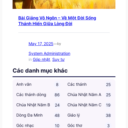
Bài Giảng Vô Ngôn – Về Một Đời Sống
Thánh Hiến Giữa Lòng Đời
May 17, 2025
—
by
System Administration
in
Góp nhặt
, 
Suy tư
Các danh mục khác
Anh văn
Các thánh
8
25
Các thánh dòng
Chúa Nhật Năm A
86
25
Chúa Nhật Năm B
Chúa Nhật Năm C
24
19
Dòng Đa Minh
Giáo lý
48
38
Góc nhạc
Góc thơ
10
3