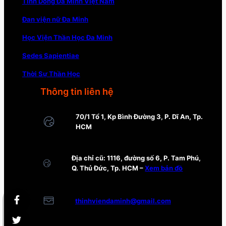
Tỉnh Dòng Đa Minh Việt Nam
Đan viện nữ Đa Minh
Học Viện Thần Học Đa Minh
Sedes Sapientiae
Thời Sự Thần Học
Thông tin liên hệ
70/1 Tổ 1, Kp Bình Đường 3, P. Dĩ An, Tp.
HCM
Địa chỉ cũ: 1116, đường số 6, P. Tam Phú,
Q. Thủ Đức, Tp. HCM –
Xem bản đồ
thinhviendaminh@gmail.com