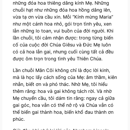
những đóa hoa thiêng dâng kính Mẹ. Những
chuỗi hạt như những đóa hoa hồng dâng lên,
vừa tạ ơn vừa cầu xin. Mỗi “Kính mừng Maria”
như một cánh hoa nhỏ, gói trọn tình yêu, xen
lẫn những lo toan, vui buồn của đời người. Khi
lần chuỗi, tôi cảm nhận được: trong từng biến
cố của cuộc đời Chúa Giêsu và Đức Mẹ luôn
có cả hoa lẫn gai, nhưng cuối cùng tất cả đều
được ôm trọn trong tình yêu Thiên Chúa.
Lần chuỗi Mân Côi không chỉ là đọc lời kinh,
mà là học lấy cách sống của Mẹ: âm thầm, kiên
nhẫn, biết ơn và phó thác. Nhờ Mẹ, tôi hiểu
thêm rằng: hoa và gai không tách rời. Và nhờ
Mẹ chuyển cầu, tôi dám tin rằng: ngay cả giữa
gai góc, hoa vẫn có thể nở rộ và Chúa vẫn có
thể biến gai thành hoa, biến khổ đau thành ơn
phúc.