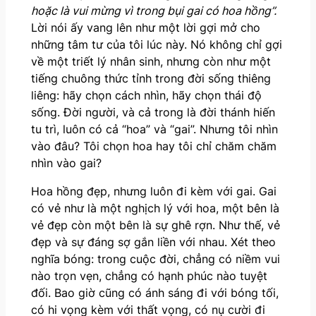
hoặc là vui mừng vì trong bụi gai có hoa hồng”.
Lời nói ấy vang lên như một lời gợi mở cho
những tâm tư của tôi lúc này. Nó không chỉ gợi
về một triết lý nhân sinh, nhưng còn như một
tiếng chuông thức tỉnh trong đời sống thiêng
liêng: hãy chọn cách nhìn, hãy chọn thái độ
sống. Đời người, và cả trong là đời thánh hiến
tu trì, luôn có cả “hoa” và “gai”. Nhưng tôi nhìn
vào đâu? Tôi chọn hoa hay tôi chỉ chăm chăm
nhìn vào gai?
Hoa hồng đẹp, nhưng luôn đi kèm với gai. Gai
có vẻ như là một nghịch lý với hoa, một bên là
vẻ đẹp còn một bên là sự ghê rợn. Như thế, vẻ
đẹp và sự đáng sợ gắn liền với nhau. Xét theo
nghĩa bóng: trong cuộc đời, chẳng có niềm vui
nào trọn vẹn, chẳng có hạnh phúc nào tuyệt
đối. Bao giờ cũng có ánh sáng đi với bóng tối,
có hi vọng kèm với thất vọng, có nụ cười đi