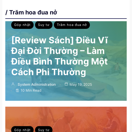
/ Trăm hoa đua nở
Góp nhặt
Suy tư
Trăm hoa đua nở
[Review Sách] Điều Vĩ
Đại Đời Thường – Làm
Điều Bình Thường Một
Cách Phi Thường
System Administration
May 19, 2025
10 Min Read
Góp nhặt
Suy tư