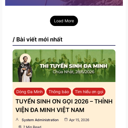
Load More
/ Bài viết mới nhất
Dòng Đa Minh
Thông báo
Tìm hiểu ơn gọi
TUYỂN SINH ƠN GỌI 2026 – THỈNH
VIỆN ĐA MINH VIỆT NAM
System Administration
Apr 15, 2026
2 Min Read