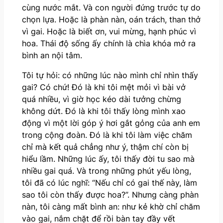
cùng nước mắt. Và con người đứng trước tự do
chọn lựa. Hoặc là phàn nàn, oán trách, than thở
vì gai. Hoặc là biết ơn, vui mừng, hạnh phúc vì
hoa. Thái độ sống ấy chính là chìa khóa mở ra
bình an nội tâm.
Tôi tự hỏi: có những lúc nào mình chỉ nhìn thấy
gai? Có chứ! Đó là khi tôi mệt mỏi vì bài vở
quá nhiều, vì giờ học kéo dài tưởng chừng
không dứt. Đó là khi tôi thấy lòng mình xao
động vì một lời góp ý hơi gắt gỏng của anh em
trong cộng đoàn. Đó là khi tôi làm việc chăm
chỉ mà kết quả chẳng như ý, thậm chí còn bị
hiểu lầm. Những lúc ấy, tôi thấy đời tu sao mà
nhiều gai quá. Và trong những phút yếu lòng,
tôi đã có lúc nghĩ: “Nếu chỉ có gai thế này, làm
sao tôi còn thấy được hoa?”. Nhưng càng phàn
nàn, tôi càng mất bình an: như kẻ khờ chỉ chăm
vào gai, nắm chặt để rồi bàn tay đầy vết