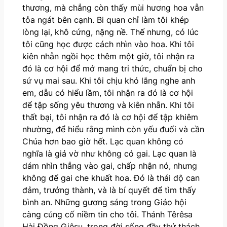
thương, mà chẳng còn thấy mùi hương hoa vẫn
tỏa ngát bên cạnh. Bi quan chỉ làm tôi khép
lòng lại, khô cứng, nặng nề. Thế nhưng, có lúc
tôi cũng học được cách nhìn vào hoa. Khi tôi
kiên nhẫn ngồi học thêm một giờ, tôi nhận ra
đó là cơ hội để mở mang tri thức, chuẩn bị cho
sứ vụ mai sau. Khi tôi chịu khó lắng nghe anh
em, dẫu có hiểu lầm, tôi nhận ra đó là cơ hội
để tập sống yêu thương và kiên nhẫn. Khi tôi
thất bại, tôi nhận ra đó là cơ hội để tập khiêm
nhường, để hiểu rằng mình còn yếu đuối và cần
Chúa hơn bao giờ hết. Lạc quan không có
nghĩa là giả vờ như không có gai. Lạc quan là
dám nhìn thẳng vào gai, chấp nhận nó, nhưng
không để gai che khuất hoa. Đó là thái độ can
đảm, trưởng thành, và là bí quyết để tìm thấy
bình an. Những gương sáng trong Giáo hội
càng củng cố niềm tin cho tôi. Thánh Têrêsa
Hài Đồng Giêsu, trong đời sống đầy thử thách,