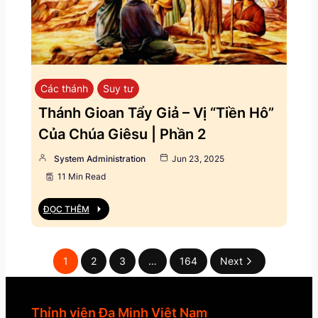
Các thánh
Suy tư
Thánh Gioan Tẩy Giả – Vị “Tiền Hô”
Của Chúa Giêsu | Phần 2
System Administration
Jun 23, 2025
11 Min Read
ĐỌC THÊM
1
2
3
…
164
Next
Thỉnh viện Đa Minh Việt Nam