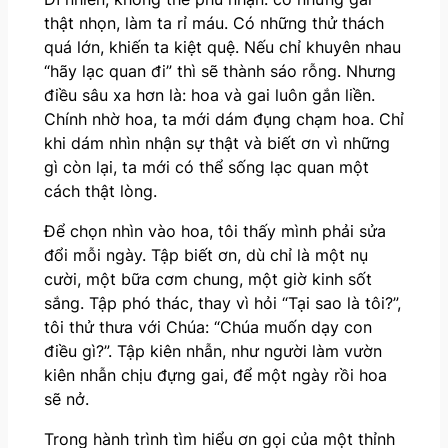
thật nhọn, làm ta rỉ máu. Có những thử thách
quá lớn, khiến ta kiệt quệ. Nếu chỉ khuyên nhau
“hãy lạc quan đi” thì sẽ thành sáo rỗng. Nhưng
điều sâu xa hơn là: hoa và gai luôn gắn liền.
Chính nhờ hoa, ta mới dám đụng chạm hoa. Chỉ
khi dám nhìn nhận sự thật và biết ơn vì những
gì còn lại, ta mới có thể sống lạc quan một
cách thật lòng.
Để chọn nhìn vào hoa, tôi thấy mình phải sửa
đổi mỗi ngày. Tập biết ơn, dù chỉ là một nụ
cười, một bữa cơm chung, một giờ kinh sốt
sắng. Tập phó thác, thay vì hỏi “Tại sao là tôi?”,
tôi thử thưa với Chúa: “Chúa muốn dạy con
điều gì?”. Tập kiên nhẫn, như người làm vườn
kiên nhẫn chịu đựng gai, để một ngày rồi hoa
sẽ nở.
Trong hành trình tìm hiểu ơn gọi của một thỉnh