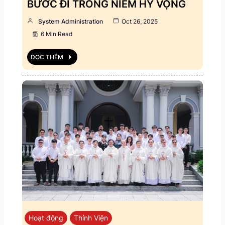
BƯỚC ĐI TRONG NIỀM HY VỌNG
System Administration
Oct 26, 2025
6 Min Read
ĐỌC THÊM
Hoạt động
Thỉnh Viện