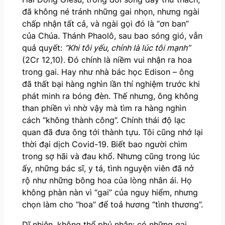
đã không né tránh những gai nhọn, nhưng ngài
chấp nhận tất cả, và ngài gọi đó là “ơn ban”
của Chúa. Thánh Phaolô, sau bao sóng gió, vẫn
quả quyết:
“Khi tôi yếu, chính là lúc tôi mạnh”
(2Cr 12,10). Đó chính là niềm vui nhận ra hoa
trong gai. Hay như nhà bác học Edison – ông
đã thất bại hàng nghìn lần thí nghiệm trước khi
phát minh ra bóng đèn. Thế nhưng, ông không
than phiền vì nhờ vậy mà tìm ra hàng nghìn
cách “không thành công”. Chính thái độ lạc
quan đã đưa ông tới thành tựu. Tôi cũng nhớ lại
thời đại dịch Covid-19. Biết bao người chìm
trong sợ hãi và đau khổ. Nhưng cũng trong lúc
ấy, những bác sĩ, y tá, tình nguyện viên đã nở
rộ như những bông hoa của lòng nhân ái. Họ
không phàn nàn vì “gai” của nguy hiểm, nhưng
chọn làm cho “hoa” để toả hương “tình thương”.
Dĩ nhiên, không thể phủ nhận: có những gai