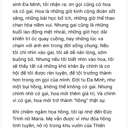
sinh Đa Minh, tôi nhận ra: ơn gọi cũng có hoa
và có gai. Hoa là những giờ kinh cộng đoàn sốt
sắng, những bài học bổ ích, những giờ thể thao
chan hòa niềm vui. Nhưng gai cũng là những
buổi lao động mệt nhoài, những giờ học dài
khiến trí óc quay cuồng, hay những lúc va
chạm với anh em trong đời sống chung. Nếu
tôi chỉ nhìn vào gai, tôi sẽ dễ nản lòng, sớm
buông bỏ. Nhưng nếu tôi biết nhìn vào hoa, tôi
sẽ thấy tất cả những khó khăn ấy chính là cơ
hội để tôi được rèn luyện, để tôi trưởng thành
hơn trong ơn gọi của mình. Đời tu Đa Minh, như
một bụi hồng, không thể không có gai. Nhưng
chính nhờ có gai, hoa mới thêm giá trị. Và chính
vì có gai, hoa mới trở thành “hồng” thật sự.
Khi chiêm ngắm hoa hồng, tôi lại nhớ đến Đức
Trinh nữ Maria. Mẹ vẫn được ví như đóa hồng
tinh tuyền, nở rộ trong khu vườn của Thiên