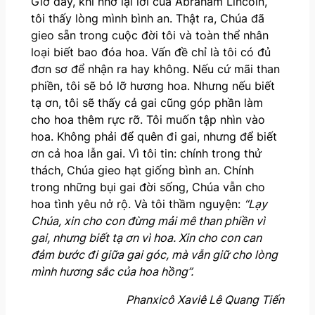
Giờ đây, khi nhớ lại lời của Abraham Lincoln,
tôi thấy lòng mình bình an. Thật ra, Chúa đã
gieo sẵn trong cuộc đời tôi và toàn thể nhân
loại biết bao đóa hoa. Vấn đề chỉ là tôi có đủ
đơn sơ để nhận ra hay không. Nếu cứ mãi than
phiền, tôi sẽ bỏ lỡ hương hoa. Nhưng nếu biết
tạ ơn, tôi sẽ thấy cả gai cũng góp phần làm
cho hoa thêm rực rỡ. Tôi muốn tập nhìn vào
hoa. Không phải để quên đi gai, nhưng để biết
ơn cả hoa lẫn gai. Vì tôi tin: chính trong thử
thách, Chúa gieo hạt giống bình an. Chính
trong những bụi gai đời sống, Chúa vẫn cho
hoa tình yêu nở rộ. Và tôi thầm nguyện:
“Lạy
Chúa, xin cho con đừng mải mê than phiền vì
gai, nhưng biết tạ ơn vì hoa. Xin cho con can
đảm bước đi giữa gai góc, mà vẫn giữ cho lòng
mình hương sắc của hoa hồng”.
Phanxicô Xaviê Lê Quang Tiến