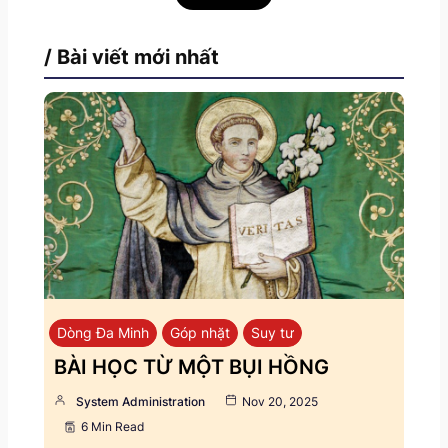
/ Bài viết mới nhất
Dòng Đa Minh
Góp nhặt
Suy tư
BÀI HỌC TỪ MỘT BỤI HỒNG
System Administration
Nov 20, 2025
6 Min Read