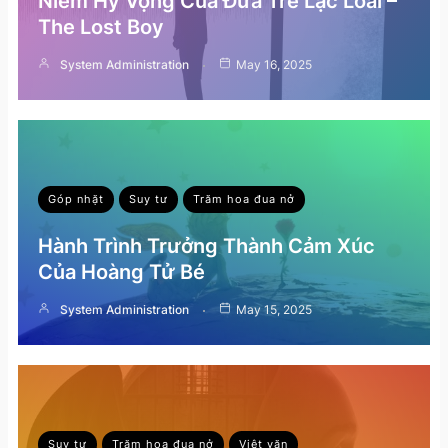
Niềm Hy Vọng Của Đứa Trẻ Lạc Loài –
The Lost Boy
System Administration
May 16, 2025
Góp nhặt
Suy tư
Trăm hoa đua nở
Hành Trình Trưởng Thành Cảm Xúc
Của Hoàng Tử Bé
System Administration
May 15, 2025
Suy tư
Trăm hoa đua nở
Việt văn