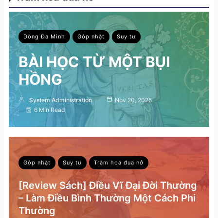
Dòng Đa Minh
Góp nhặt
Suy tư
BÀI HỌC TỪ MỘT BỤI
HỒNG
System Administration
Nov 20, 2025
6 Min Read
Góp nhặt
Suy tư
Trăm hoa đua nở
[Review Sách] Điều Vĩ Đại Đời Thường
– Làm Điều Bình Thường Một Cách Phi
Thường