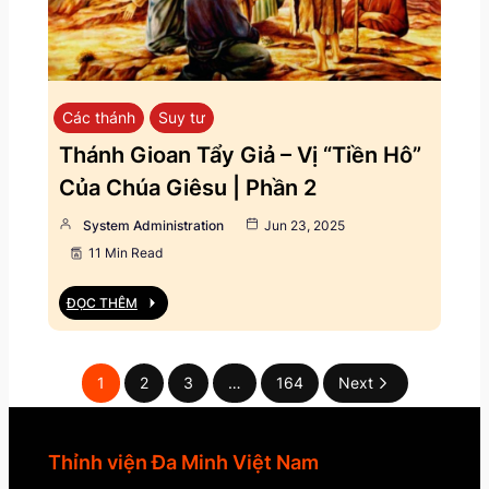
Các thánh
Suy tư
Thánh Gioan Tẩy Giả – Vị “Tiền Hô”
Của Chúa Giêsu | Phần 2
System Administration
Jun 23, 2025
11 Min Read
ĐỌC THÊM
1
2
3
…
164
Next
Thỉnh viện Đa Minh Việt Nam