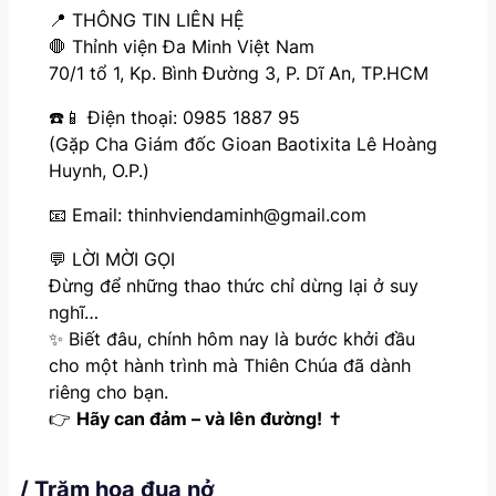
📍 THÔNG TIN LIÊN HỆ
🛑 Thỉnh viện Đa Minh Việt Nam
70/1 tổ 1, Kp. Bình Đường 3, P. Dĩ An, TP.HCM
☎️📱 Điện thoại: 0985 1887 95
(Gặp Cha Giám đốc Gioan Baotixita Lê Hoàng
Huynh, O.P.)
📧 Email: thinhviendaminh@gmail.com
💬 LỜI MỜI GỌI
Đừng để những thao thức chỉ dừng lại ở suy
nghĩ…
✨ Biết đâu, chính hôm nay là bước khởi đầu
cho một hành trình mà Thiên Chúa đã dành
riêng cho bạn.
👉
Hãy can đảm – và lên đường!
✝️
/ Trăm hoa đua nở