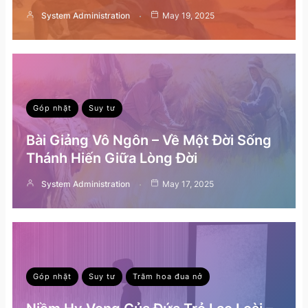
System Administration
May 19, 2025
Góp nhặt
Suy tư
Bài Giảng Vô Ngôn – Về Một Đời Sống
Thánh Hiến Giữa Lòng Đời
System Administration
May 17, 2025
Góp nhặt
Suy tư
Trăm hoa đua nở