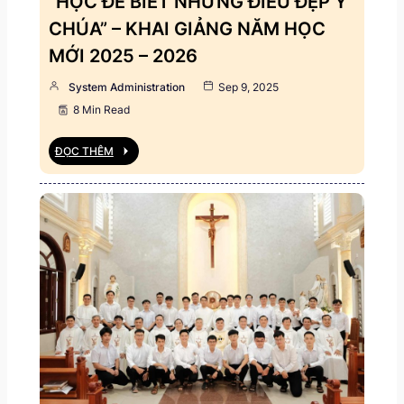
“HỌC ĐỂ BIẾT NHỮNG ĐIỀU ĐẸP Ý
CHÚA” – KHAI GIẢNG NĂM HỌC
MỚI 2025 – 2026
System Administration
Sep 9, 2025
8 Min Read
ĐỌC THÊM