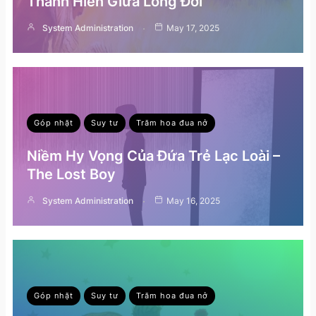
Thánh Hiến Giữa Lòng Đời
System Administration
May 17, 2025
Góp nhặt
Suy tư
Trăm hoa đua nở
Niềm Hy Vọng Của Đứa Trẻ Lạc Loài –
The Lost Boy
System Administration
May 16, 2025
Góp nhặt
Suy tư
Trăm hoa đua nở