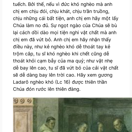
tuếch. Bởi thế, nếu vì đức khó nghèo mà anh
chị em chịu đói, chịu khát, chịu trần truồng,
chịu những cái bất tiện, anh chị em hãy một lấy
Chúa làm no đủ. Sự ngọt ngào của Chúa sẽ bù
lại cách dồi dào mọi tiện nghi vật chất mà anh
chị em đã vứt bỏ. Anh chị em hãy nhận thấy
điều này, như kẻ nghèo khó dễ thoát tay kẻ
trộm cắp, tu sĩ khó nghèo khi chết cũng dễ
thoát khỏi cạm bẫy của ma quỷ; như vật nhẹ
dễ bay lên cao, tu sĩ đã vứt bỏ của cải vật chất
sẽ dễ dàng bay lên trời cao. Hãy xem gương
Ladarô nghèo khó (Lc 16) được thiên thần
Chúa đón rước lên thiên đàng.