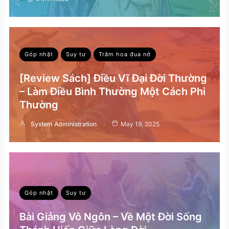
Góp nhặt
Suy tư
Trăm hoa đua nở
[Review Sách] Điều Vĩ Đại Đời Thường
– Làm Điều Bình Thường Một Cách Phi
Thường
System Administration
May 19, 2025
Góp nhặt
Suy tư
Bài Giảng Vô Ngôn – Về Một Đời Sống