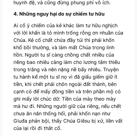
huynh đệ, và cũng đừng phung phí vô ích.
4. Những nguy hại do sự chiếm tư hữu
Ai cố ý chiếm của kẻ khác làm tư hữu nghịch
với lời khấn là tỏ mình trống rỗng ơn nhuần của
Chúa. Kẻ cố chất chứa đầy túi thì phải khốn
khổ bồi thường, và làm mất Chúa trong linh
hồn. Người tu sĩ càng chồng chất nhiều của
riêng bao nhiêu càng làm cho lương tâm thiếu
trong trắng và nên nặng nề bấy nhiêu. Truyện
tu hành kể một tu sĩ nọ vì đã giấu giếm giữ ít
tiền, khi chết phải chôn ngoài đất thánh, bên
cạnh có để mấy đồng tiền và trên phần mộ có
ghi mấy lời chúc dữ: Tiền của mày theo mày
mà hư đi. Những người giữ của riêng, nếu chết
chưa ăn năn thống hối, phải khốn nạn như
Giuđa phản bội, thấy Chúa Giêsu bị xử, liền vất
của lại rồi đi thắt cổ.