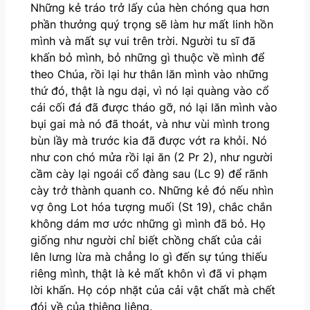
Những kẻ tráo trở lấy của hèn chóng qua hơn
phần thưởng quý trọng sẽ làm hư mất linh hồn
mình và mất sự vui trên trời. Người tu sĩ đã
khấn bỏ mình, bỏ những gì thuộc về mình để
theo Chúa, rồi lại hư thân lăn mình vào những
thứ đó, thật là ngu dại, vì nó lại quàng vào cổ
cái cối đá đã được tháo gỡ, nó lại lăn mình vào
bụi gai mà nó đã thoát, và như vùi mình trong
bùn lầy mà trước kia đã được vớt ra khỏi. Nó
như con chó mửa rồi lại ăn (2 Pr 2), như người
cầm cày lại ngoái cổ đàng sau (Lc 9) để rãnh
cày trở thành quanh co. Những kẻ đó nếu nhìn
vợ ông Lot hóa tượng muối (St 19), chắc chắn
không dám mơ ước những gì mình đã bỏ. Họ
giống như người chỉ biết chồng chất của cải
lên lưng lừa mà chẳng lo gì đến sự túng thiếu
riêng mình, thật là kẻ mất khôn vì đã vi phạm
lời khấn. Họ cóp nhặt của cải vật chất mà chết
đói về của thiêng liêng.