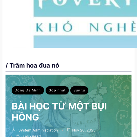
/ Trăm hoa đua nở
Dòng Đa Minh
Góp nhặt
Suy tư
BÀI HỌC TỪ MỘT BỤI
HỒNG
System Administration
Nov 20, 2025
6 Min Read