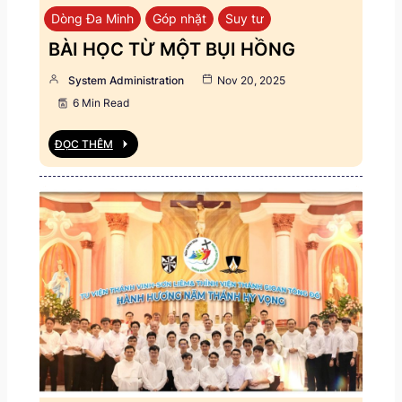
Dòng Đa Minh
Góp nhặt
Suy tư
BÀI HỌC TỪ MỘT BỤI HỒNG
System Administration
Nov 20, 2025
6 Min Read
ĐỌC THÊM