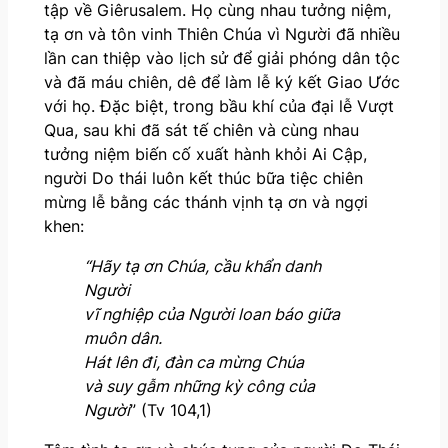
tập về Giêrusalem. Họ cùng nhau tưởng niệm,
tạ ơn và tôn vinh Thiên Chúa vì Người đã nhiều
lần can thiệp vào lịch sử để giải phóng dân tộc
và đã máu chiên, dê để làm lễ ký kết Giao Ước
với họ. Đặc biệt, trong bầu khí của đại lễ Vượt
Qua, sau khi đã sát tế chiên và cùng nhau
tưởng niệm biến cố xuất hành khỏi Ai Cập,
người Do thái luôn kết thúc bữa tiệc chiên
mừng lễ bằng các thánh vịnh tạ ơn và ngợi
khen:
“Hãy tạ ơn Chúa, cầu khẩn danh
Người
vĩ nghiệp của Người loan báo giữa
muôn dân.
Hát lên đi, đàn ca mừng Chúa
và suy gẫm những kỳ công của
Người
” (Tv 104,1)