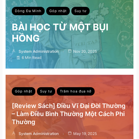
Dòng Đa Minh
Góp nhặt
Suy tư
BÀI HỌC TỪ MỘT BỤI
HỒNG
System Administration
Nov 20, 2025
6 Min Read
Góp nhặt
Suy tư
Trăm hoa đua nở
[Review Sách] Điều Vĩ Đại Đời Thường
– Làm Điều Bình Thường Một Cách Phi
Thường
System Administration
May 19, 2025