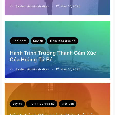
System Administration
May 16, 2025
Góp nhặt
Suy tư
Trăm hoa đua nở
Hành Trình Trưởng Thành Cảm Xúc
Của Hoàng Tử Bé
System Administration
May 15, 2025
Suy tư
Trăm hoa đua nở
Việt văn