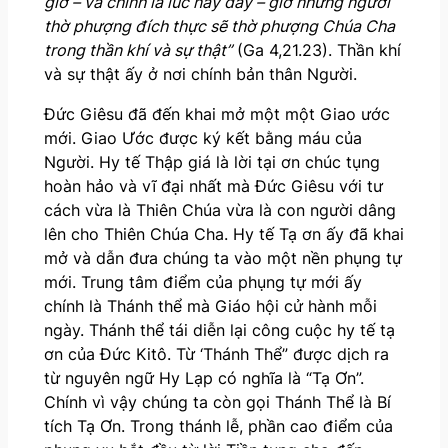
giờ – và chính là lúc này đây – giờ những người
thờ phượng đích thực sẽ thờ phượng Chúa Cha
trong thần khí và sự thật”
(Ga 4,21.23). Thần khí
và sự thật ấy ở nơi chính bản thân Người.
Đức Giêsu đã đến khai mở một một Giao ước
mới. Giao Ước được ký kết bằng máu của
Người. Hy tế Thập giá là lời tại ơn chúc tụng
hoàn hảo và vĩ đại nhất mà Đức Giêsu với tư
cách vừa là Thiên Chúa vừa là con người dâng
lên cho Thiên Chúa Cha. Hy tế Tạ ơn ấy đã khai
mở và dẫn đưa chúng ta vào một nền phụng tự
mới. Trung tâm điểm của phụng tự mới ấy
chính là Thánh thể mà Giáo hội cử hành mỗi
ngày. Thánh thể tái diễn lại công cuộc hy tế tạ
ơn của Đức Kitô. Từ ‘Thánh Thể” được dịch ra
từ nguyên ngữ Hy Lạp có nghĩa là “Tạ Ơn”.
Chính vì vậy chúng ta còn gọi Thánh Thể là Bí
tích Tạ Ơn. Trong thánh lễ, phần cao điểm của