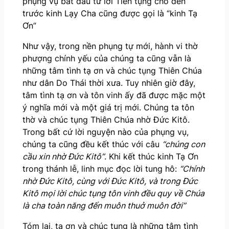
phụng vụ bắt đầu từ lời Tiền tụng cho đến
trước kinh Lạy Cha cũng được gọi là “kinh Tạ
Ơn”
Như vậy, trong nền phụng tự mới, hành vi thờ
phượng chính yếu của chúng ta cũng vẫn là
những tâm tình tạ ơn và chúc tụng Thiên Chúa
như dân Do Thái thời xưa. Tuy nhiên giờ đây,
tâm tình tạ ơn và tôn vinh ấy đã được mặc một
ý nghĩa mới và một giá trị mới. Chúng ta tôn
thờ và chúc tụng Thiên Chúa nhờ Đức Kitô.
Trong bất cứ lời nguyện nào của phụng vụ,
chúng ta cũng đều kết thúc với câu
“chúng con
cầu xin nhờ Đức Kitô”
. Khi kết thúc kinh Tạ Ơn
trong thánh lễ, linh mục đọc lời tung hô:
“Chính
nhờ Đức Kitô, cùng với Đức Kitô, và trong Đức
Kitô mọi lời chúc tụng tôn vinh đều quy về Chúa
là cha toàn năng đến muôn thuở muôn đời”
Tóm lại, tạ ơn và chúc tụng là những tâm tình