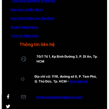
Tỉnh Dòng Đa Minh Việt Nam
Đan viện nữ Đa Minh
Học Viện Thần Học Đa Minh
Sedes Sapientiae
Thời Sự Thần Học
Thông tin liên hệ
70/1 Tổ 1, Kp Bình Đường 3, P. Dĩ An, Tp.
HCM
Địa chỉ cũ: 1116, đường số 6, P. Tam Phú,
Q. Thủ Đức, Tp. HCM –
Xem bản đồ
thinhviendaminh@gmail.com