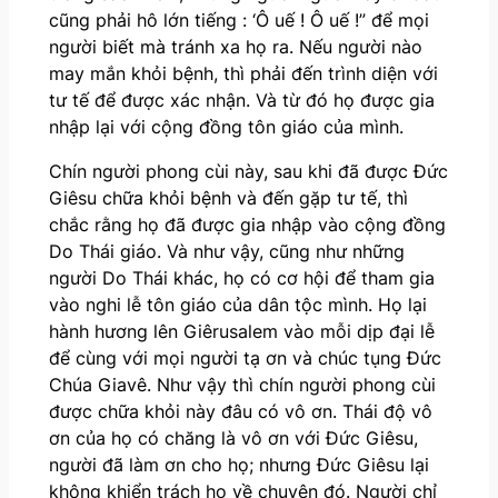
cũng phải hô lớn tiếng : ‘Ô uế ! Ô uế !” để mọi
người biết mà tránh xa họ ra. Nếu người nào
may mắn khỏi bệnh, thì phải đến trình diện với
tư tế để được xác nhận. Và từ đó họ được gia
nhập lại với cộng đồng tôn giáo của mình.
Chín người phong cùi này, sau khi đã được Đức
Giêsu chữa khỏi bệnh và đến gặp tư tế, thì
chắc rằng họ đã được gia nhập vào cộng đồng
Do Thái giáo. Và như vậy, cũng như những
người Do Thái khác, họ có cơ hội để tham gia
vào nghi lễ tôn giáo của dân tộc mình. Họ lại
hành hương lên Giêrusalem vào mỗi dịp đại lễ
để cùng với mọi người tạ ơn và chúc tụng Đức
Chúa Giavê. Như vậy thì chín người phong cùi
được chữa khỏi này đâu có vô ơn. Thái độ vô
ơn của họ có chăng là vô ơn với Đức Giêsu,
người đã làm ơn cho họ; nhưng Đức Giêsu lại
không khiển trách họ về chuyện đó. Người chỉ