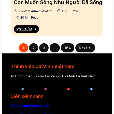
Con Muốn Sống Như Người Đã Sống
System Administration
Aug 10, 2025
10 Min Read
ĐỌC THÊM
1
2
3
…
164
Next
Thỉnh viện Đa Minh Việt Nam
Nơi đón nhận và đào tạo ơn gọi Đa Minh tại Việt Nam
Liên kết nhanh
Trung Ương Dòng Curia