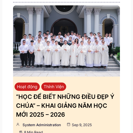
Hoạt động
Thỉnh Viện
“HỌC ĐỂ BIẾT NHỮNG ĐIỀU ĐẸP Ý
CHÚA” – KHAI GIẢNG NĂM HỌC
MỚI 2025 – 2026
System Administration
Sep 9, 2025
8 Min Read