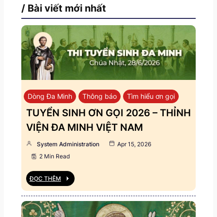
/ Bài viết mới nhất
Dòng Đa Minh
Thông báo
Tìm hiểu ơn gọi
TUYỂN SINH ƠN GỌI 2026 – THỈNH
VIỆN ĐA MINH VIỆT NAM
System Administration
Apr 15, 2026
2 Min Read
ĐỌC THÊM