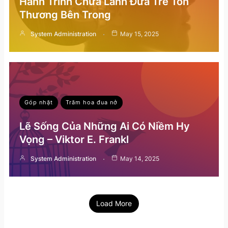
Hành Trình Chữa Lành Đứa Trẻ Tổn
Thương Bên Trong
System Administration
May 15, 2025
Góp nhặt
Trăm hoa đua nở
Lẽ Sống Của Những Ai Có Niềm Hy
Vọng – Viktor E. Frankl
System Administration
May 14, 2025
Load More