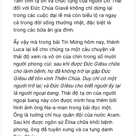
Tâm tình tạ ơn và chúc tụng của người Do Thái
đối với Đức Chúa Giavê không chỉ dừng lại
trong các cuộc đại lễ mà còn biểu lộ ra ngay
cả trong đời sống thường nhật, đặc biệt là
trong các bữa ăn gia đình.
Ấy vậy mà trong bài Tin Mừng hôm nay, thánh
Luca lại kể cho chúng ta một câu chuyện về
thái độ xem ra vô ơn của chín trong số mười
người phong cùi:
sau khi được Đức Giêsu chữa
cho lành bệnh, họ đã không trở lại gặp Đức
Giêsu để tôn vinh Thiên Chúa.
Duy chỉ có một
người trở lại; và Đức Giêsu cho biết người ấy lại
là người ngoại bang.
Thái độ tạ ơn của người
ngoại bang này còn được minh hoạ thêm bởi
hình ảnh ông Na-a-man trong bài đọc một.
Ông là tướng chỉ huy quân đội của nước Aram.
Sau khi được ngôn sứ Êlisa chữa khỏi bệnh
phong, ông đã tuyên xưng và ca tụng danh