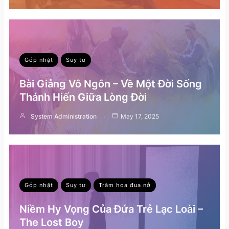
Góp nhặt
Suy tư
Bài Giảng Vô Ngôn – Về Một Đời Sống
Thánh Hiến Giữa Lòng Đời
System Administration
May 17, 2025
Góp nhặt
Suy tư
Trăm hoa đua nở
Niềm Hy Vọng Của Đứa Trẻ Lạc Loài –
The Lost Boy