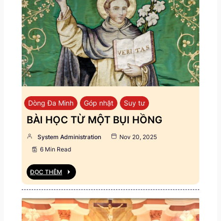
Dòng Đa Minh
Góp nhặt
Suy tư
BÀI HỌC TỪ MỘT BỤI HỒNG
System Administration
Nov 20, 2025
6 Min Read
ĐỌC THÊM