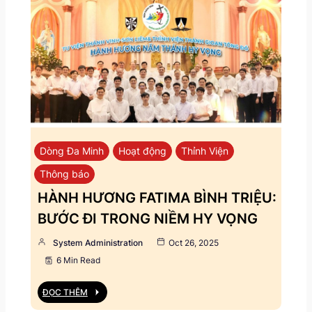
Dòng Đa Minh
Hoạt động
Thỉnh Viện
Thông báo
HÀNH HƯƠNG FATIMA BÌNH TRIỆU:
BƯỚC ĐI TRONG NIỀM HY VỌNG
System Administration
Oct 26, 2025
6 Min Read
ĐỌC THÊM