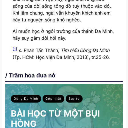
sống của đời sống tông đồ tuỳ thuộc vào đó.
Khi lâm chung, ngài vẫn khuyến khích anh em
hãy tự nguyện sống khó nghèo.
Ai muốn học ở ngôi trường của thánh Đa Minh,
hãy suy gẫm đòi hỏi này.
[1]
x. Phan Tấn Thành,
Tìm hiểu Dòng Đa Minh
(Tp. HCM: Học viện Đa Minh, 2013), tr.25-26.
/ Trăm hoa đua nở
Dòng Đa Minh
Góp nhặt
Suy tư
BÀI HỌC TỪ MỘT BỤI
HỒNG