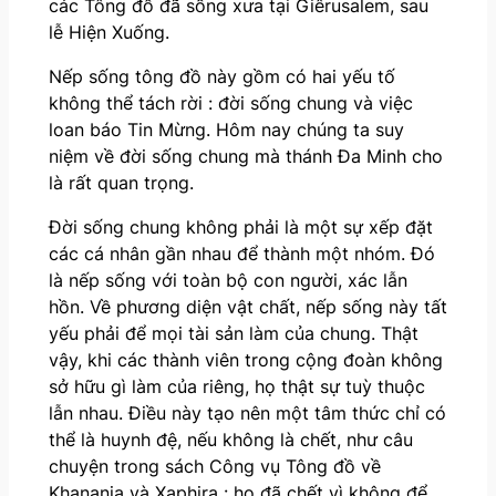
các Tông đồ đã sống xưa tại Giêrusalem, sau
lễ Hiện Xuống.
Nếp sống tông đồ này gồm có hai yếu tố
không thể tách rời : đời sống chung và việc
loan báo Tin Mừng. Hôm nay chúng ta suy
niệm về đời sống chung mà thánh Đa Minh cho
là rất quan trọng.
Đời sống chung không phải là một sự xếp đặt
các cá nhân gần nhau để thành một nhóm. Đó
là nếp sống với toàn bộ con người, xác lẫn
hồn. Về phương diện vật chất, nếp sống này tất
yếu phải để mọi tài sản làm của chung. Thật
vậy, khi các thành viên trong cộng đoàn không
sở hữu gì làm của riêng, họ thật sự tuỳ thuộc
lẫn nhau. Điều này tạo nên một tâm thức chỉ có
thể là huynh đệ, nếu không là chết, như câu
chuyện trong sách Công vụ Tông đồ về
Khanania và Xaphira : họ đã chết vì không để