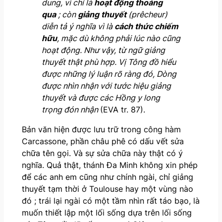
dung, vì chỉ là
hoạt động thoáng
qua
; c
ò
n
giảng thuyết
(prêcheur)
diễn tả ý nghĩa vì là
cách thức chiếm
hữu
, mặc dù không phải lúc nào cũng
hoạt động. Như vậy, từ ngữ giảng
thuyết thật phù hợp. Vị Tông đồ hiểu
được những lý luận rõ ràng đó, Dòng
được nhìn nhận với tước hiệu giảng
thuyết và được các Hồng y long
trọng đón nhận
(EVA tr. 87).
Bản văn hiện được lưu trữ trong công hàm
Carcassone, phần châu phê có dấu vết sửa
chữa tên gọi. Và sự sửa chữa này thật có ý
nghĩa. Quả thật, thánh Đa Minh không xin phép
để các anh em cũng như chính ngài, chỉ giảng
thuyết tạm thời ở Toulouse hay một vùng nào
đó ; trái lại ngài có một tầm nhìn rất táo bạo, là
muốn thiết lập một lối sống dựa trên lối sống