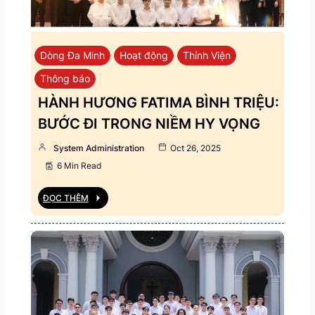
Dòng Đa Minh
Hoạt động
Thỉnh Viện
Thông báo
HÀNH HƯƠNG FATIMA BÌNH TRIỆU:
BƯỚC ĐI TRONG NIỀM HY VỌNG
System Administration
Oct 26, 2025
6 Min Read
ĐỌC THÊM