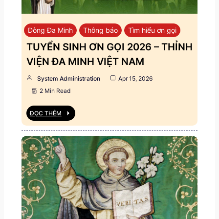
Dòng Đa Minh
Thông báo
Tìm hiểu ơn gọi
TUYỂN SINH ƠN GỌI 2026 – THỈNH
VIỆN ĐA MINH VIỆT NAM
System Administration
Apr 15, 2026
2 Min Read
ĐỌC THÊM