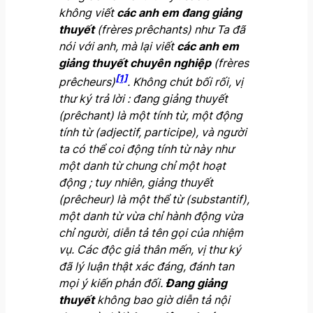
kh
ô
ng viết
các anh em đang giảng
thuyết
(frères prêchants) như Ta đã
nói với anh, mà lại viết
các anh em
giảng thuyết chuyên nghiệp
(frères
[1]
prêcheurs)
. Không chút bối rối, vị
thư ký trả lời
:
đ
ang giảng thuyết
(prêchant) là một tính từ, một động
tính từ (adjectif, participe), và người
ta có thể coi động tính từ này như
một danh từ chung chỉ một hoạt
động
; tuy nhi
ê
n, giảng thuyết
(prêcheur) là một thể từ (substantif),
một danh từ vừa chỉ hành động vừa
chỉ người, diễn tả tên gọi của nhiệm
vụ. Các độc giả thân mến, vị thư ký
đã lý luận thật xác đáng, đánh tan
mọi ý kiến phản đối.
Đang giảng
thuyết
không bao giờ diễn tả nội