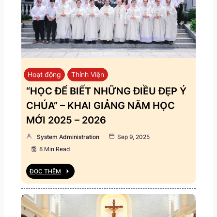
Hoạt động
Thỉnh Viện
“HỌC ĐỂ BIẾT NHỮNG ĐIỀU ĐẸP Ý
CHÚA” – KHAI GIẢNG NĂM HỌC
MỚI 2025 – 2026
System Administration
Sep 9, 2025
8 Min Read
ĐỌC THÊM