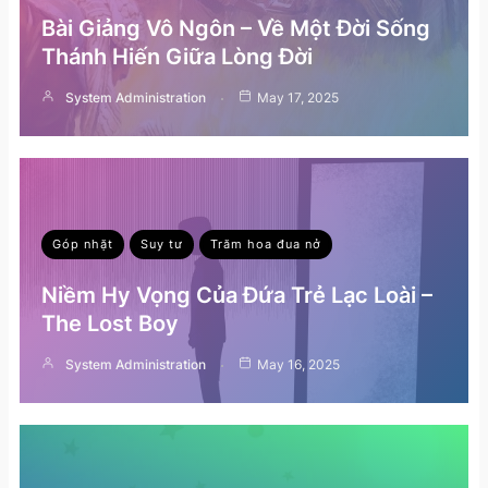
Bài Giảng Vô Ngôn – Về Một Đời Sống
Thánh Hiến Giữa Lòng Đời
System Administration
May 17, 2025
Góp nhặt
Suy tư
Trăm hoa đua nở
Niềm Hy Vọng Của Đứa Trẻ Lạc Loài –
The Lost Boy
System Administration
May 16, 2025