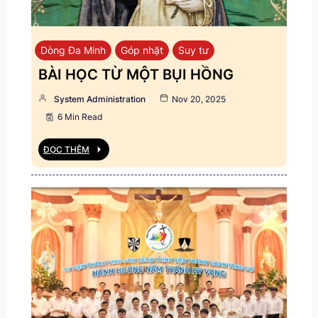
Dòng Đa Minh
Góp nhặt
Suy tư
BÀI HỌC TỪ MỘT BỤI HỒNG
System Administration
Nov 20, 2025
6 Min Read
ĐỌC THÊM