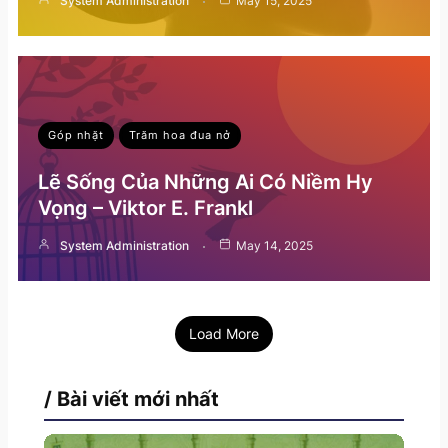
System Administration
May 15, 2025
Góp nhặt
Trăm hoa đua nở
Lẽ Sống Của Những Ai Có Niềm Hy
Vọng – Viktor E. Frankl
System Administration
May 14, 2025
Load More
/ Bài viết mới nhất