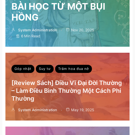
BÀI HỌC TỪ MỘT BỤI
HỒNG
System Administration
Nov 20, 2025
6 Min Read
Góp nhặt
Suy tư
Trăm hoa đua nở
[Review Sách] Điều Vĩ Đại Đời Thường
– Làm Điều Bình Thường Một Cách Phi
Thường
System Administration
May 19, 2025