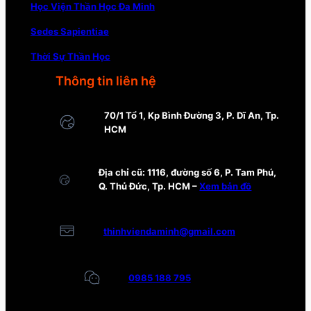
Học Viện Thần Học Đa Minh
Sedes Sapientiae
Thời Sự Thần Học
Thông tin liên hệ
70/1 Tổ 1, Kp Bình Đường 3, P. Dĩ An, Tp.
HCM
Địa chỉ cũ: 1116, đường số 6, P. Tam Phú,
Q. Thủ Đức, Tp. HCM –
Xem bản đồ
thinhviendaminh@gmail.com
0985 188 795