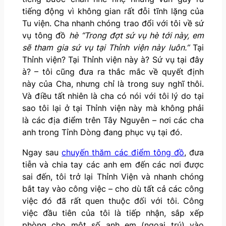
tiếng động vì không gian rất đỗi tĩnh lặng của
Tu viện. Cha nhanh chóng trao đổi với tôi về sứ
vụ tông đồ
hè “Trong đợt sứ vụ hè tới này, em
sẽ tham gia sứ vụ tại Thỉnh viện này luôn.”
Tại
Thỉnh viện? Tại Thỉnh viện này à? Sứ vụ tại đây
à? – tôi cũng đưa ra thắc mắc về quyết định
này của Cha, nhưng chỉ là trong suy nghĩ thôi.
Và điều tất nhiên là cha có nói với tôi lý do tại
sao tôi lại ở tại Thỉnh viện này mà không phải
là các địa điểm trên Tây Nguyên – nơi các cha
anh trong Tỉnh Dòng đang phục vụ tại đó.
Ngay sau
chuyến thăm các điểm tông đồ
, đưa
tiễn và chia tay các anh em đến các nơi được
sai đến, tôi trở lại Thỉnh Viện và nhanh chóng
bắt tay vào công việc – cho dù tất cả các công
việc đó đã rất quen thuộc đối với tôi. Công
việc đầu tiên của tôi là tiếp nhận, sắp xếp
phòng cho một số anh em (ngoại trú) vào