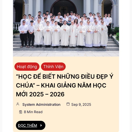
Hoạt động
Thỉnh Viện
“HỌC ĐỂ BIẾT NHỮNG ĐIỀU ĐẸP Ý
CHÚA” – KHAI GIẢNG NĂM HỌC
MỚI 2025 – 2026
System Administration
Sep 9, 2025
8 Min Read
ĐỌC THÊM