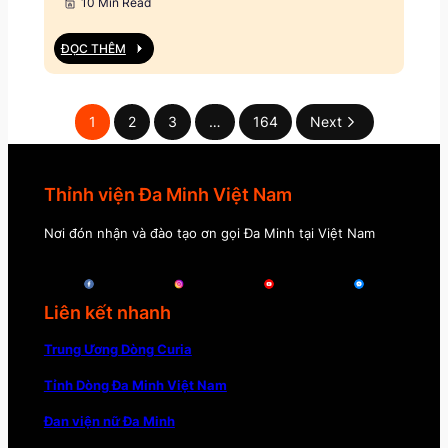
10 Min Read
ĐỌC THÊM
1
2
3
…
164
Next
Thỉnh viện Đa Minh Việt Nam
Nơi đón nhận và đào tạo ơn gọi Đa Minh tại Việt Nam
Liên kết nhanh
Trung Ương Dòng Curia
Tỉnh Dòng Đa Minh Việt Nam
Đan viện nữ Đa Minh