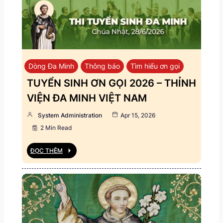
Dòng Đa Minh
Thông báo
Tìm hiểu ơn gọi
TUYỂN SINH ƠN GỌI 2026 – THỈNH
VIỆN ĐA MINH VIỆT NAM
System Administration
Apr 15, 2026
2 Min Read
ĐỌC THÊM