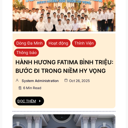
Dòng Đa Minh
Hoạt động
Thỉnh Viện
Thông báo
HÀNH HƯƠNG FATIMA BÌNH TRIỆU:
BƯỚC ĐI TRONG NIỀM HY VỌNG
System Administration
Oct 26, 2025
6 Min Read
ĐỌC THÊM