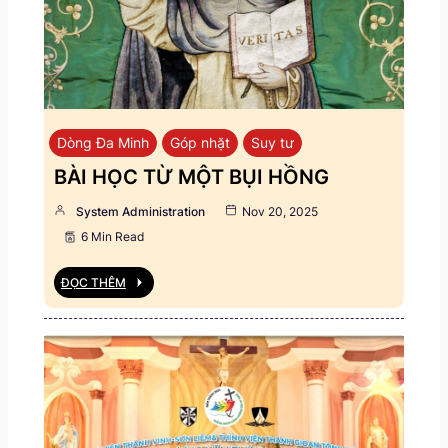
Dòng Đa Minh
Góp nhặt
Suy tư
BÀI HỌC TỪ MỘT BỤI HỒNG
System Administration
Nov 20, 2025
6 Min Read
ĐỌC THÊM