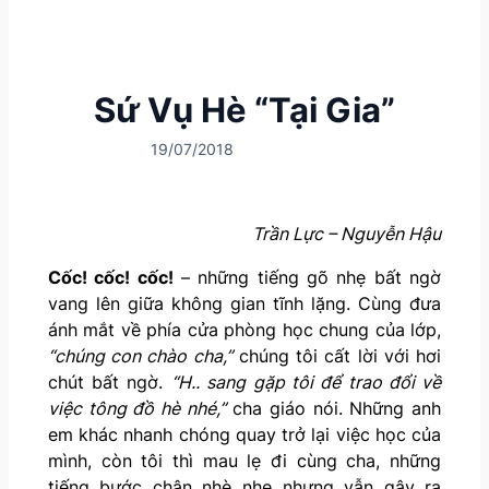
Sứ Vụ Hè “Tại Gia”
19/07/2018
Trần Lực – Nguyễn Hậu
Cốc! cốc! cốc!
– những tiếng gõ nhẹ bất ngờ
vang lên giữa không gian tĩnh lặng. Cùng đưa
ánh mắt về phía cửa phòng học chung của lớp,
“chúng con chào cha,”
chúng tôi cất lời với hơi
chút bất ngờ.
“H.. sang gặp tôi để trao đổi về
việc tông đồ hè nhé,”
cha giáo nói. Những anh
em khác nhanh chóng quay trở lại việc học của
mình, còn tôi thì mau lẹ đi cùng cha, những
tiếng bước chân nhè nhẹ nhưng vẫn gây ra