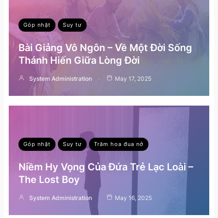
Góp nhặt
Suy tư
Bài Giảng Vô Ngôn – Về Một Đời Sống
Thánh Hiến Giữa Lòng Đời
System Administration
May 17, 2025
Góp nhặt
Suy tư
Trăm hoa đua nở
Niềm Hy Vọng Của Đứa Trẻ Lạc Loài –
The Lost Boy
System Administration
May 16, 2025