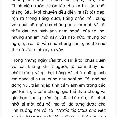
Thỉnh viện trước để ôn tập cho kỳ thi vào cuối
tháng Sáu. Mọi chuyện đều diễn ra rất tốt đẹp,
rộn rã trong tiếng cười, tiếng chào hỏi, cùng
với chút bỡ ngỡ của những anh em mới. Và tôi
thấy đâu đó hình ảnh năm ngoái của tôi nơi
những anh em mới này, vừa háo hức, nhưng bỡ
ngỡ, rụt rè. Tôi vẫn nhớ những cảm giác đó như
thể nó vừa mới xảy ra vậy.
Trong những ngày đầu thực sự là tôi chưa quen
với cái không khí ít người, tôi cảm thấy hơi
chút trống vắng, hụt hẫng và nhớ những anh
em đang đi sứ vụ cũng như nghỉ hè. Tôi nhớ sự
đông vui, tràn ngập tình cảm anh em trong các
giờ Kinh, giờ cơm chung, giờ thể thao chung và
giờ học chung trên lớp nữa. Lúc đó, tôi chợt
nhớ lại một câu nói mà tôi đã từng được cha
linh hướng nói với tôi
“Trước lúc Chúa cho việc
gì xảy đến với con thì Ngài đã có ý định cho con