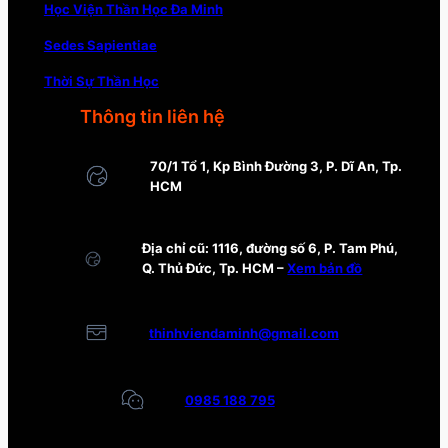
Học Viện Thần Học Đa Minh
Sedes Sapientiae
Thời Sự Thần Học
Thông tin liên hệ
70/1 Tổ 1, Kp Bình Đường 3, P. Dĩ An, Tp.
HCM
Địa chỉ cũ: 1116, đường số 6, P. Tam Phú,
Q. Thủ Đức, Tp. HCM –
Xem bản đồ
thinhviendaminh@gmail.com
0985 188 795