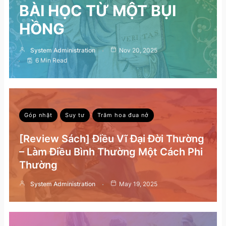
BÀI HỌC TỪ MỘT BỤI
HỒNG
System Administration
Nov 20, 2025
6 Min Read
Góp nhặt
Suy tư
Trăm hoa đua nở
[Review Sách] Điều Vĩ Đại Đời Thường
– Làm Điều Bình Thường Một Cách Phi
Thường
System Administration
May 19, 2025