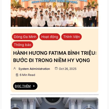
Dòng Đa Minh
Hoạt động
Thỉnh Viện
Thông báo
HÀNH HƯƠNG FATIMA BÌNH TRIỆU:
BƯỚC ĐI TRONG NIỀM HY VỌNG
System Administration
Oct 26, 2025
6 Min Read
ĐỌC THÊM