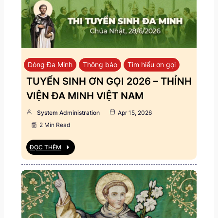
Dòng Đa Minh
Thông báo
Tìm hiểu ơn gọi
TUYỂN SINH ƠN GỌI 2026 – THỈNH
VIỆN ĐA MINH VIỆT NAM
System Administration
Apr 15, 2026
2 Min Read
ĐỌC THÊM