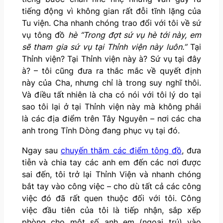
tiếng động vì không gian rất đỗi tĩnh lặng của
Tu viện. Cha nhanh chóng trao đổi với tôi về sứ
vụ tông đồ
hè “Trong đợt sứ vụ hè tới này, em
sẽ tham gia sứ vụ tại Thỉnh viện này luôn.”
Tại
Thỉnh viện? Tại Thỉnh viện này à? Sứ vụ tại đây
à? – tôi cũng đưa ra thắc mắc về quyết định
này của Cha, nhưng chỉ là trong suy nghĩ thôi.
Và điều tất nhiên là cha có nói với tôi lý do tại
sao tôi lại ở tại Thỉnh viện này mà không phải
là các địa điểm trên Tây Nguyên – nơi các cha
anh trong Tỉnh Dòng đang phục vụ tại đó.
Ngay sau
chuyến thăm các điểm tông đồ
, đưa
tiễn và chia tay các anh em đến các nơi được
sai đến, tôi trở lại Thỉnh Viện và nhanh chóng
bắt tay vào công việc – cho dù tất cả các công
việc đó đã rất quen thuộc đối với tôi. Công
việc đầu tiên của tôi là tiếp nhận, sắp xếp
phòng cho một số anh em (ngoại trú) vào