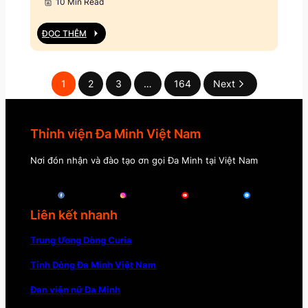
10 Min Read
ĐỌC THÊM
1
2
3
…
164
Next
Thỉnh viện Đa Minh Việt Nam
Nơi đón nhận và đào tạo ơn gọi Đa Minh tại Việt Nam
Liên kết nhanh
Trung Ương Dòng Curia
Tỉnh Dòng Đa Minh Việt Nam
Đan viện nữ Đa Minh