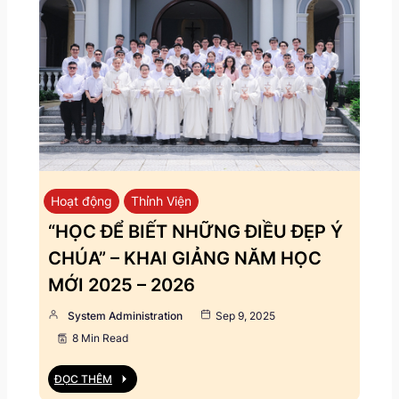
Hoạt động
Thỉnh Viện
“HỌC ĐỂ BIẾT NHỮNG ĐIỀU ĐẸP Ý
CHÚA” – KHAI GIẢNG NĂM HỌC
MỚI 2025 – 2026
System Administration
Sep 9, 2025
8 Min Read
ĐỌC THÊM