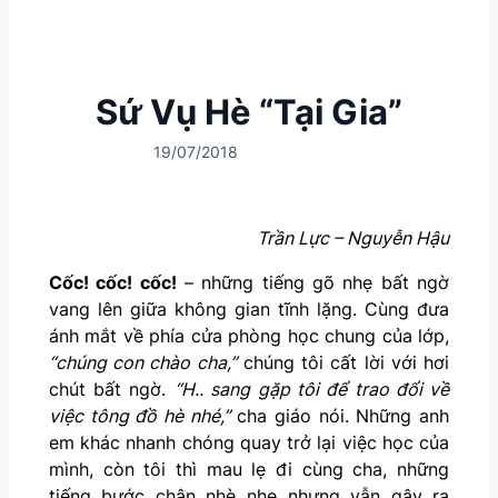
Sứ Vụ Hè “Tại Gia”
19/07/2018
Trần Lực – Nguyễn Hậu
Cốc! cốc! cốc!
– những tiếng gõ nhẹ bất ngờ
vang lên giữa không gian tĩnh lặng. Cùng đưa
ánh mắt về phía cửa phòng học chung của lớp,
“chúng con chào cha,”
chúng tôi cất lời với hơi
chút bất ngờ.
“H.. sang gặp tôi để trao đổi về
việc tông đồ hè nhé,”
cha giáo nói. Những anh
em khác nhanh chóng quay trở lại việc học của
mình, còn tôi thì mau lẹ đi cùng cha, những
tiếng bước chân nhè nhẹ nhưng vẫn gây ra