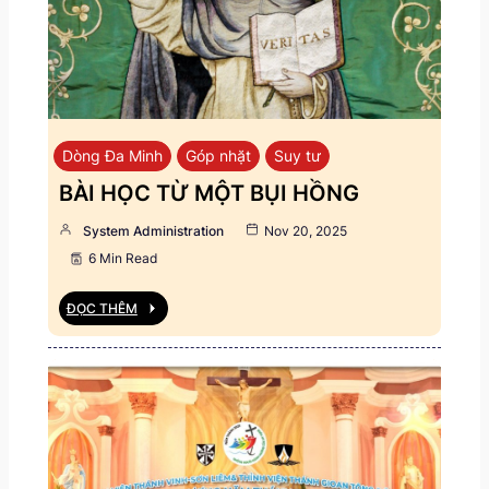
Dòng Đa Minh
Góp nhặt
Suy tư
BÀI HỌC TỪ MỘT BỤI HỒNG
System Administration
Nov 20, 2025
6 Min Read
ĐỌC THÊM