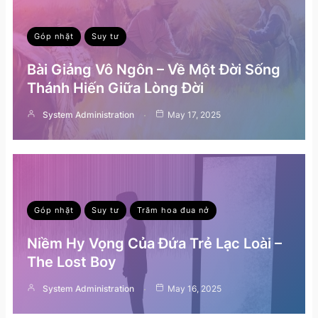
Góp nhặt
Suy tư
Bài Giảng Vô Ngôn – Về Một Đời Sống
Thánh Hiến Giữa Lòng Đời
System Administration
May 17, 2025
Góp nhặt
Suy tư
Trăm hoa đua nở
Niềm Hy Vọng Của Đứa Trẻ Lạc Loài –
The Lost Boy
System Administration
May 16, 2025