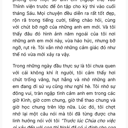
Thỉnh viện trước để ôn tập cho kỳ thi vào cuối
tháng Sáu. Mọi chuyện đều diễn ra rất tốt đẹp,
rộn rã trong tiếng cười, tiếng chào hỏi, cùng
với chút bỡ ngỡ của những anh em mới. Và tôi
thấy đâu đó hình ảnh năm ngoái của tôi nơi
những anh em mới này, vừa háo hức, nhưng bỡ
ngỡ, rụt rè. Tôi vẫn nhớ những cảm giác đó như
thể nó vừa mới xảy ra vậy.
Trong những ngày đầu thực sự là tôi chưa quen
với cái không khí ít người, tôi cảm thấy hơi
chút trống vắng, hụt hẫng và nhớ những anh
em đang đi sứ vụ cũng như nghỉ hè. Tôi nhớ sự
đông vui, tràn ngập tình cảm anh em trong các
giờ Kinh, giờ cơm chung, giờ thể thao chung và
giờ học chung trên lớp nữa. Lúc đó, tôi chợt
nhớ lại một câu nói mà tôi đã từng được cha
linh hướng nói với tôi
“Trước lúc Chúa cho việc
gì xảy đến với con thì Ngài đã có ý định cho con