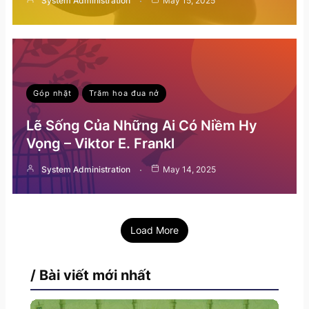
System Administration
May 15, 2025
Góp nhặt
Trăm hoa đua nở
Lẽ Sống Của Những Ai Có Niềm Hy
Vọng – Viktor E. Frankl
System Administration
May 14, 2025
Load More
/ Bài viết mới nhất