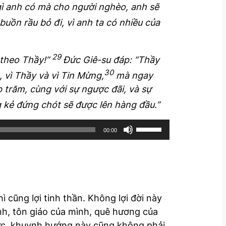
 gì anh có mà cho người nghèo, anh sẽ
buồn rầu bỏ đi, vì anh ta có nhiều của
29
 theo Thầy!”
Đức Giê-su đáp: “Thầy
30
 vì Thầy và vì Tin Mừng,
mà ngay
 trăm, cùng với sự ngược đãi, và sự
 kẻ đứng chót sẽ được lên hàng đầu.”
U
00:00
s
e
U
p
/
ì cũng lợi tinh thần. Không lợi đời này
D
ình, tôn giáo của mình, quê hương của
o
mực, khuynh hướng này cũng không phải