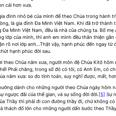
on cái hơn xưa.
gia đình nhỏ bé của mình để theo Chúa trong hành tr
dòng, là gia đình Đa Minh Việt Nam. Khi đã trở thành 
g Đa Minh Việt Nam, đều là nhà của chúng ta. Bố mẹ 
ng lớp của mình, thì anh em mình đều thân thiện gần 
ận rõ nơi lớp anh…Thật vậy, hạnh phúc đến ngay từ đ
chút hạnh phúc đời sau.
 theo Chúa năm xưa, người môn đệ Chúa Kitô hôm nay
hế! Phải chăng, trong số đó có tôi, có Anh Em, có c
a năm xưa: so đo tính toán, suy nghĩ được, mất, hơn
ởng dành cho những người theo Chúa ngày hôm nay v
ự ngược đãi của thế gian, và sự sống đời đời.
[5]
Sự n
của Thầy thì phải đi con đường thầy đi, chứ không c
 là thách đố lớn cho những người dấn bước theo Thầ