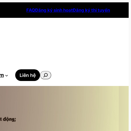
FAQ
Đăng ký sinh hoạt
Đăng ký thi tuyển
Tìm
ẫm
Liên hệ
kiếm