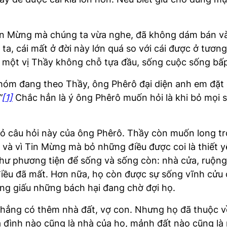
in Mừng mà chúng ta vừa nghe, đã không dám bán và 
ta, cái mất ở đời này lớn quá so với cái được ở tương
 một vị Thầy không chỗ tựa đầu, sống cuộc sống bấp 
nhóm đang theo Thầy, ông Phêrô đại diện anh em đặt 
”
[1]
Chắc hẳn là ý ông Phêrô muốn hỏi là khi bỏ mọi 
ỏ câu hỏi này của ông Phêrô. Thầy còn muốn long trọ
ầy và vì Tin Mừng mà bỏ những điều được coi là thiết
hư phương tiện để sống và sống còn: nhà cửa, ruộng
iều đã mất. Hơn nữa, họ còn được sự sống vĩnh cửu 
ng giấu những bách hại đang chờ đợi họ.
hẳng có thêm nhà đất, vợ con. Nhưng họ đã thuộc v
a đình nào cũng là nhà của họ, mảnh đất nào cũng là