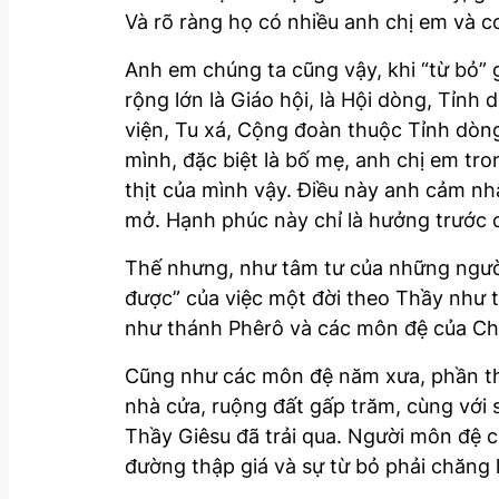
Và rõ ràng họ có nhiều anh chị em và c
Anh em chúng ta cũng vậy, khi “từ bỏ” 
rộng lớn là Giáo hội, là Hội dòng, Tỉnh 
viện, Tu xá, Cộng đoàn thuộc Tỉnh dòn
mình, đặc biệt là bố mẹ, anh chị em tro
thịt của mình vậy. Điều này anh cảm nh
mở. Hạnh phúc này chỉ là hưởng trước 
Thế nhưng, như tâm tư của những người
được” của việc một đời theo Thầy như t
như thánh Phêrô và các môn đệ của Chú
Cũng như các môn đệ năm xưa, phần thư
nhà cửa, ruộng đất gấp trăm, cùng với s
Thầy Giêsu đã trải qua. Người môn đệ 
đường thập giá và sự từ bỏ phải chăng