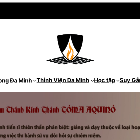
Thỉnh Viện Đa Minh
Học tập
Suy G
òng Đa Minh