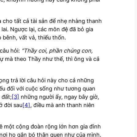
w
n
cho tất cả tài sản để nhẹ nhàng thanh
A
 lai. Ngược lại, các môn đệ đã bỏ gia
r
bênh, vất vả, thiếu thốn.
r
o
câu hỏi:
“Thầy coi, phần chúng con,
w
sự mà theo Thầy như thế, thì ông và cả
k
e
y
ng trả lời câu hỏi này cho cả những
s
 yếu đối với cuộc sống như tương quan
t
 đất;
[3]
những người ấy, ngay bây giờ,
o
ở đời sau
[4]
, điều mà anh thanh niên
i
n
ề một cộng đoàn rộng lớn hơn gia đình
c
 nơi họ gắn bó thân quen như của mình.