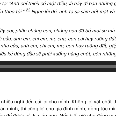
ta: “Anh chỉ thiếu có một điều, là hãy đi bán những
22
n theo tôi.”
Nghe lời đó, anh ta sa sầm nét mặt và 
hầy coi, phần chúng con, chúng con đã bỏ mọi sự mà
 cửa, anh em, chị em, mẹ cha, con cái hay ruộng đất,
 nhà cửa, anh em, chị em, mẹ, con hay ruộng đất, gấp
iều kẻ đứng đầu sẽ phải xuống hàng chót, còn những
nhiều nghĩ đến cái lợi cho mình. Không lợi vật chất th
nhân mình, thì cũng lợi cho gia đình mình, dòng tộc m
y để được cái kia lớn hơn. Nếu biết giữ cho đúng 