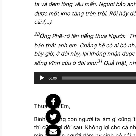
ta và đem lòng yêu mến. Người bảo anh 
được một kho tàng trên trời. Rồi hãy đế
cải.{…}
28
Ông Phê-rô lên tiếng thưa Người: “T
bảo thật anh em: Chẳng hề có ai bỏ nhà
bây giờ, ở đời này, lại không nhận được
31
sống vĩnh cửu ở đời sau.
Quả thật, nh
A
00:00
u
d
i
Thưa Anh Em,
o
P
Bình thường con người ta làm gì cũng ít 
l
thì cũng lợi đời sau. Không lợi cho cá 
a
mình… Con người dám hy sinh bỏ cái nà