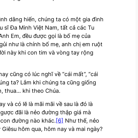
r
e
a
ình dâng hiến, chúng ta có một gia đình
s
tu sĩ Đa Minh Việt Nam, tất cả các Tu
e
Anh Em, đều được gọi là bố mẹ của
o
gủi như là chính bố mẹ, anh chị em ruột
r
ời này khi con tim và vòng tay rộng
d
e
 cũng có lúc nghĩ về “cái mất”, “cái
c
húng ta? Lắm khi chúng ta cũng giống
r
, thua… khi theo Chúa.
e
a
à có lẽ là mãi mãi về sau là đó là
s
gược đãi là nẻo đường thập giá mà
e
ó con đường nào khác.
[6]
Như thế, nẻo
v
y Giêsu hôm qua, hôm nay và mai ngày?
o