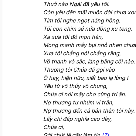
Thuở nào Ngài đã yêu tôi.
Còn yêu đến mãi muôn đời chưa xo
Tim tôi nghe ngọt nắng hồng.
Tôi con chim sẻ nửa đồng xu teng.
Xa xưa tôi đó mọn hèn,
Mong manh mảy bụi nhỏ nhen chưa
Xưa tôi chẳng nói chẳng rằng,
Vô thanh vô sắc, lăng băng cõi nào.
Thương tôi Chúa đã gọi vào
Ô hay, hiện hữu, xiết bao lạ lùng !
Yêu từ vô thủy vô chung,
Chúa ơi nói mấy cho cùng tri ân.
Nợ thương tự nhúm vi trần,
Nợ thương đến cả bản thân tôi này.
Lấy chi đáp nghĩa cao dày,
Chúa ơi,
Gởi chút lễ gầy làm tin.
[7]