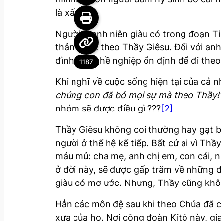
y
là xấu.
e
Người thanh niên giàu có trong đoạn T
r
thản bước theo Thầy Giêsu. Đối với anh 
đình và nghề nghiệp ổn định để đi theo
1187
Khi nghĩ về cuộc sống hiện tại của cả 
chúng con đã bỏ mọi sự mà theo Thầy!
nhóm sẽ được điều gì ???
[2]
Thầy Giêsu không coi thường hay gạt b
người ở thế hệ kế tiếp. Bất cứ ai vì Th
máu mủ: cha mẹ, anh chị em, con cái, n
ở đời này, sẽ được gấp trăm về những đ
giàu có mơ ước. Nhưng, Thầy cũng khô
Hẳn các môn đệ sau khi theo Chúa đã c
xưa của họ. Nơi cộng đoàn Kitô này, gi