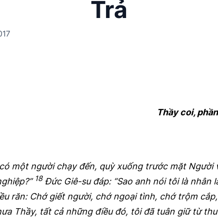
Trả
017
Thầy coi, phầ
ì có một người chạy đến, quỳ xuống trước mặt Người v
18
 nghiệp?”
Đức Giê-su đáp: “Sao anh nói tôi là nhân 
u răn: Chớ giết người, chớ ngoại tình, chớ trộm cắp,
ưa Thầy, tất cả những điều đó, tôi đã tuân giữ từ th