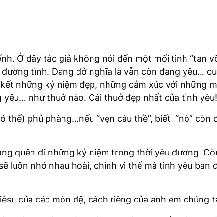
ếnh. Ở đây tác giả không nói đến một mối tình “tan vỡ 
 đường tình. Dang dở nghĩa là vẫn còn đang yêu… cu
ối kết những kỷ niệm đẹp, những cảm xúc với những m
 yêu… như thuở nào. Cái thuở đẹp nhất của tình yêu!
ế (có thể) phủ phàng…nếu “vẹn câu thề”, biết “nó” cò
dàng quên đi những kỷ niệm trong thời yêu đương. Cò
sẽ luôn nhớ nhau hoài, chính vì thế mà tình yêu ban 
êsu của các môn đệ, cách riêng của anh em chúng t