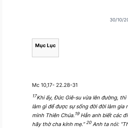
30/10/2
Mục Lục
Mc 10,17- 22.28-31
17
Khi ấy, Đức Giê-su vừa lên đường, th
làm gì để được sự sống đời đời làm gia
19
mình Thiên Chúa.
Hẳn anh biết các điề
20
hãy thờ cha kính mẹ.”
Anh ta nói: “Th