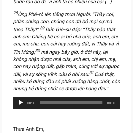
buồn rầu bỏ đi, vì anh ta có nhiều của cải.{…}
28
Ông Phê-rô lên tiếng thưa Người: “Thầy coi,
phần chúng con, chúng con đã bỏ mọi sự mà
29
theo Thầy!”
Đức Giê-su đáp: “Thầy bảo thật
anh em: Chẳng hề có ai bỏ nhà cửa, anh em, chị
em, mẹ cha, con cái hay ruộng đất, vì Thầy và vì
30
Tin Mừng,
mà ngay bây giờ, ở đời này, lại
không nhận được nhà cửa, anh em, chị em, mẹ,
con hay ruộng đất, gấp trăm, cùng với sự ngược
31
đãi, và sự sống vĩnh cửu ở đời sau.
Quả thật,
nhiều kẻ đứng đầu sẽ phải xuống hàng chót, còn
những kẻ đứng chót sẽ được lên hàng đầu.”
A
00:00
00:00
u
d
i
o
Thưa Anh Em,