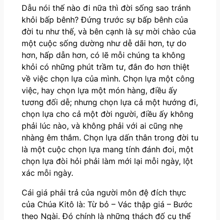
Dẫu nói thế nào đi nữa thì đời sống sao tránh
khỏi bấp bênh? Đứng trước sự bấp bênh của
đời tu như thế, và bên cạnh là sự mời chào của
một cuộc sống dường như dễ dãi hơn, tự do
hơn, hấp dẫn hơn, có lẽ mỗi chúng ta không
khỏi có những phút trầm tư, đắn đo hơn thiệt
về việc chọn lựa của mình. Chọn lựa một công
việc, hay chọn lựa một món hàng, điều ấy
tương đối dễ; nhưng chọn lựa cả một hướng đi,
chọn lựa cho cả một đời người, điều ấy không
phải lúc nào, và không phải với ai cũng nhẹ
nhàng êm thắm. Chọn lựa dấn thân trong đời tu
là một cuộc chọn lựa mang tính đánh đoi, một
chọn lựa đòi hỏi phải làm mới lại mỗi ngày, lột
xác mỗi ngày.
Cái giá phải trả của người môn đệ đích thực
của Chúa Kitô là: Từ bỏ – Vác thập giá – Bước
theo Ngài. Đó chính là những thách đố cụ thể