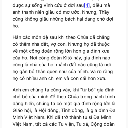
được sự sống vĩnh cửu ở đời sau
[4]
, điều mà
anh thanh niên giàu có mơ ước. Nhưng, Thầy
cũng không giấu những bách hại đang chờ đợi
họ.
Hẳn các môn đệ sau khi theo Chúa đã chẳng
có thêm nhà đất, vợ con. Nhưng họ đã thuộc
về một cộng đoàn rộng lớn hơn gia đình xưa
của họ. Nơi cộng đoàn Kitô này, gia đình nào
cũng là nhà của họ, mảnh đất nào cũng là nơi
họ gắn bó thân quen như của mình. Và rõ ràng
họ có nhiều anh chị em và con cái hơn xưa.
Anh em chúng ta cũng vậy, khi “từ bỏ” gia đình
nhỏ bé của mình để theo Chúa trong hành trình
dâng hiến, chúng ta có một gia đình rộng lớn là
Giáo hội, là Hội dòng, Tỉnh dòng, là gia đình Đa
Minh Việt Nam. Khi đã trở thành tu sĩ Đa Minh
Việt Nam, tất cả các Tu viện, Tu xá, Cộng đoàn