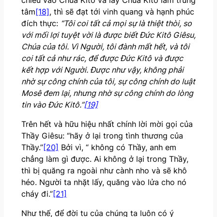
chiếu vào Chúa Kitô và lấy Chúa Kitô làm trung
tâm
[18]
, thì sẽ đạt tới vinh quang và hạnh phúc
đích thực:
“
Tôi coi tất cả mọi sự là thiệt thòi, so
với mối lợi tuyệt vời là được biết Đức Kitô Giêsu,
Chúa của tôi. Vì Người, tôi đành mất hết, và tôi
coi tất cả như rác, để được Đức Kitô và được
kết hợp với Người. Được như vậy, không phải
nhờ sự công chính của tôi, sự công chính do luật
Mosê đem lại, nhưng nhờ sự công chính do lòng
tin vào Đức Kitô.”
[19]
Trên hết và hữu hiệu nhất chính lời mời gọi của
Thầy Giêsu: “hãy ở lại trong tình thương của
Thầy.”
[20]
Bởi vì, “ không có Thầy, anh em
chẳng làm gì được. Ai không ở lại trong Thầy,
thì bị quăng ra ngoài như cành nho và sẽ khô
héo. Người ta nhặt lấy, quăng vào lửa cho nó
cháy đi.”
[21]
Như thế, để đời tu của chúng ta luôn có ý