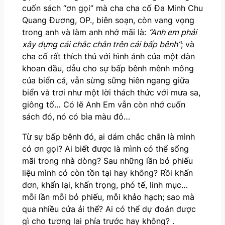
cuốn sách “ơn gọi” mà cha cha cố Đa Minh Chu
Quang Đương, OP., biên soạn, còn vang vọng
trong anh và làm anh nhớ mãi là:
“Anh em phải
xây dựng cái chắc chắn trên cái bấp bênh”
; và
cha cố rất thích thú với hình ảnh của một dàn
khoan dầu, dẫu cho sự bấp bênh mênh mông
của biển cả, vẫn sừng sững hiên ngang giữa
biển và trơi như một lời thách thức với mưa sa,
giông tố… Có lẽ Anh Em vẫn còn nhớ cuốn
sách đó, nó có bìa màu đỏ…
Từ sự bấp bênh đó, ai dám chắc chắn là mình
có ơn gọi? Ai biết được là mình có thể sống
mãi trong nhà dòng? Sau những lần bỏ phiếu
liệu mình có còn tồn tại hay không? Rồi khấn
đơn, khấn lại, khấn trọng, phó tế, linh mục…
mỗi lần mỗi bỏ phiếu, mỗi khảo hạch; sao mà
qua nhiều cửa ải thế? Ai có thể dự đoán được
gì cho tương lai phía trước hay không? .