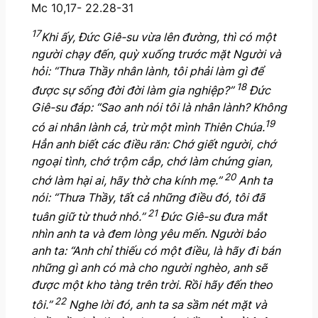
Mc 10,17- 22.28-31
17
Khi ấy, Đức Giê-su vừa lên đường, thì có một
người chạy đến, quỳ xuống trước mặt Người và
hỏi: “Thưa Thầy nhân lành, tôi phải làm gì để
18
được sự sống đời đời làm gia nghiệp?”
Đức
Giê-su đáp: “Sao anh nói tôi là nhân lành? Không
19
có ai nhân lành cả, trừ một mình Thiên Chúa.
Hẳn anh biết các điều răn: Chớ giết người, chớ
ngoại tình, chớ trộm cắp, chớ làm chứng gian,
20
chớ làm hại ai, hãy thờ cha kính mẹ.”
Anh ta
nói: “Thưa Thầy, tất cả những điều đó, tôi đã
21
tuân giữ từ thuở nhỏ.”
Đức Giê-su đưa mắt
nhìn anh ta và đem lòng yêu mến. Người bảo
anh ta: “Anh chỉ thiếu có một điều, là hãy đi bán
những gì anh có mà cho người nghèo, anh sẽ
được một kho tàng trên trời. Rồi hãy đến theo
22
tôi.”
Nghe lời đó, anh ta sa sầm nét mặt và