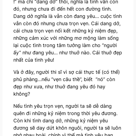
!” mà chỉ “dang dở” thôi, nghĩa là tình vẫn còn
đó, nhưng chưa đi đến hết con đường tình.
Dang dở nghĩa là vẫn còn đang yêu… cuộc tình
vẫn còn đó nhưng chưa trọn vẹn. Cái dang dở,
cái chưa trọn vẹn nối kết những kỷ niệm đẹp,
những cảm xúc với những mơ mộng làm sống
lại cuộc tình trong tâm tưởng làm cho “người
ấy” như đang yêu… như thuở nào. Cái thuở đẹp
nhất của tình yêu!
Và ở đây, người thi sĩ vì sợ cái thực tế (có thể)
phủ phàng…nếu “vẹn câu thề”, biết “nó” còn
đẹp như xưa, như thuở đang yêu đó hay
không?
Nếu tình yêu trọn vẹn, người ta sẽ dễ dàng
quên đi những kỷ niệm trong thời yêu đương.
Còn khi tình dang dở, những kỷ niệm yêu
đương sẽ day dứt khôn nguôi, người ta sẽ luôn
nhớ nhau hoài, chính vì thế mà tình yêu ban