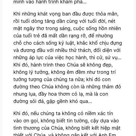
mình vào hành trình khám phá…
Khi những khát vọng ban đầu được thỏa mãn,
rồi tuổi dòng tăng dần cùng với tuổi đời, nét
mặt ngây thơ trong sáng, cuộc sống hồn nhiên
của tuổi trẻ đã mất dần rạng rỡ, để nhường
chỗ cho cách sống kỷ luật, khắc khổ chịu đựng
và đương đầu với nhiều thử thách, đối diện với
những áp lực của việc học hành, thi cử, sứ vụ…
Khi đó, hành trinh theo Chúa sẽ không đẹp,
không lý tưởng, không êm đềm như trong trí
tưởng tượng của chúng ta nữa; khi đó con
đường theo Chúa không còn là những thảm đỏ
nhung lụa, đầy hoa thơm cỏ lạ, mà là con
đường sỏi đá, gập gềnh khó qua…
Khi đó, nếu chúng ta không có niềm xác tín
vào ơn gọi, không biết tin tường, cậy dựa vào
tình thương của Chúa, không biết kết hiệp mật
thiết với Chúa, và không gắn kết với Anh Em