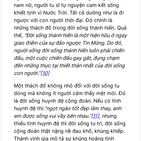
nam nữ, người tu sĩ tự nguyện cam kết sống
khiết tịnh vì Nước Trời. Tất cả dường như là đi
ngược với con người thời đại. Đó chính là
những thách đố trong đời sống thánh hiến. Quả
thế,
“Đời sống thánh hiến là một hiện hữu ở ngay
giao điểm của sự đảo ngược Tin Mừng. Do đó,
người sống đời sống thánh hiến luôn phải chiến
đấu, một cuộc chiến đấu gay gắt, đụng chạm
đến những thực tại thiết thân nhất của đời sống
con người.”
[10]
Một thách đố không nhỏ đối với đời sống tu
dòng mà không ít người cảm thấy mệt mỏi. Đó
là đời sống huynh đệ cộng đoàn. Nếu có tình
huynh đệ thì:
”ngọt ngào tốt đẹp lắm thay, anh
em được sống vui vầy bên nhau.”
[11]
, nhưng
thiếu tình huynh đệ thì đời sống tu trì, đời sống
cộng đoàn thật nặng nề đau khổ, khùng khiếp.
Thánh vịnh gia mô tả sự khủng hoảng tình