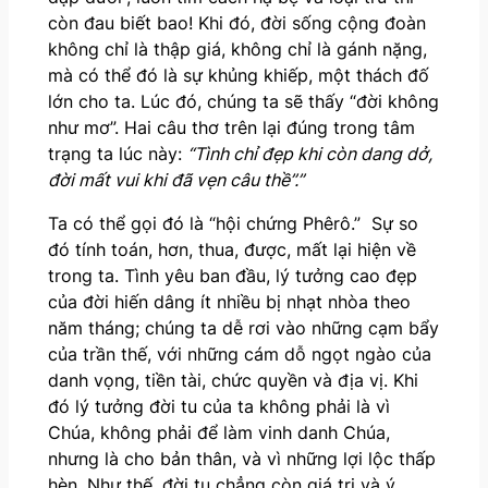
còn đau biết bao! Khi đó, đời sống cộng đoàn
không chỉ là thập giá, không chỉ là gánh nặng,
mà có thể đó là sự khủng khiếp, một thách đố
lớn cho ta. Lúc đó, chúng ta sẽ thấy “đời không
như mơ”. Hai câu thơ trên lại đúng trong tâm
trạng ta lúc này:
“Tình chỉ đẹp khi còn dang dở,
đời mất vui khi đã vẹn câu thề”.”
Ta có thể gọi đó là “hội chứng Phêrô.” Sự so
đó tính toán, hơn, thua, được, mất lại hiện về
trong ta. Tình yêu ban đầu, lý tưởng cao đẹp
của đời hiến dâng ít nhiều bị nhạt nhòa theo
năm tháng; chúng ta dễ rơi vào những cạm bẩy
của trần thế, với những cám dỗ ngọt ngào của
danh vọng, tiền tài, chức quyền và địa vị. Khi
đó lý tưởng đời tu của ta không phải là vì
Chúa, không phải để làm vinh danh Chúa,
nhưng là cho bản thân, và vì những lợi lộc thấp
hèn. Như thế, đời tu chẳng còn giá trị và ý