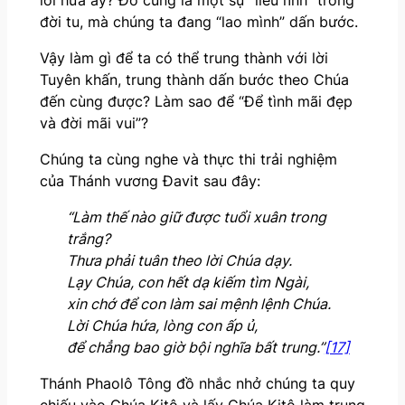
lời hứa ấy? Đó cũng là một sự “liều lĩnh “trong
đời tu, mà chúng ta đang “lao mình” dấn bước.
Vậy làm gì để ta có thể trung thành với lời
Tuyên khấn, trung thành dấn bước theo Chúa
đến cùng được? Làm sao để “Để tình mãi đẹp
và đời mãi vui”?
Chúng ta cùng nghe và thực thi trải nghiệm
của Thánh vương Đavit sau đây:
“Làm thế nào giữ được tuổi xuân trong
trắng?
Thưa phải tuân theo lời Chúa dạy.
Lạy Chúa, con hết dạ kiếm tìm Ngài,
xin chớ để con làm sai mệnh lệnh Chúa.
Lời Chúa hứa, lòng con ấp ủ,
để chẳng bao giờ bội nghĩa bất trung.”
[17]
Thánh Phaolô Tông đồ nhắc nhở chúng ta quy