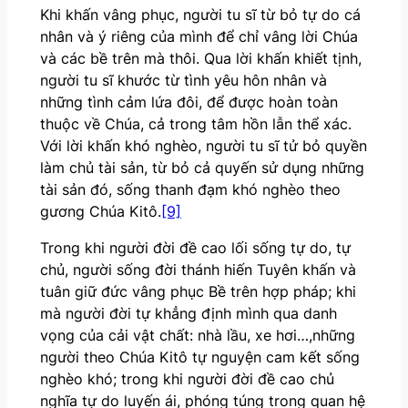
Khi khấn vâng phục, người tu sĩ từ bỏ tự do cá
nhân và ý riêng của mình để chỉ vâng lời Chúa
và các bề trên mà thôi. Qua lời khấn khiết tịnh,
người tu sĩ khước từ tình yêu hôn nhân và
những tình cảm lứa đôi, để được hoàn toàn
thuộc về Chúa, cả trong tâm hồn lẫn thể xác.
Với lời khấn khó nghèo, người tu sĩ tử bỏ quyền
làm chủ tài sản, từ bỏ cả quyến sử dụng những
tài sản đó, sống thanh đạm khó nghèo theo
gương Chúa Kitô.
[9]
Trong khi người đời đề cao lối sống tự do, tự
chủ, người sống đời thánh hiến Tuyên khấn và
tuân giữ đức vâng phục Bề trên hợp pháp; khi
mà người đời tự khẳng định mình qua danh
vọng của cải vật chất: nhà lầu, xe hơi…,những
người theo Chúa Kitô tự nguyện cam kết sống
nghèo khó; trong khi người đời đề cao chủ
nghĩa tự do luyến ái, phóng túng trong quan hệ