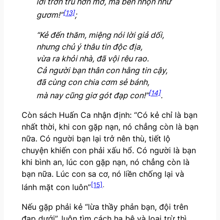
lời trơn tru hơn mỡ, mà bén nhọn như
[13]
gươm!”
;
“Kẻ đến thăm, miệng nói lời giả dối,
nhưng chủ ý thâu tin độc địa,
vừa ra khỏi nhà, đã vội rêu rao.
Cả người bạn thân con hằng tin cậy,
đã cùng con chia cơm sẻ bánh,
[14]
mà nay cũng giơ gót đạp con!”
.
Còn sách Huấn Ca nhận định: “Có kẻ chỉ là bạn
nhất thời, khi con gặp nạn, nó chẳng còn là bạn
nữa. Có người bạn lại trở nên thù, tiết lộ
chuyện khiến con phải xấu hổ. Có người là bạn
khi bình an, lúc con gặp nạn, nó chẳng còn là
bạn nữa. Lúc con sa cơ, nó liền chống lại và
[15]
.
lánh mặt con luôn”
Nếu gặp phải kẻ “lừa thầy phản bạn, đội trên
đạp dưới”, luôn tìm cách hạ bệ và loại trừ thì