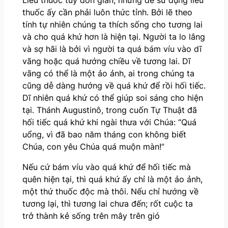
Liều thuốc tuy đơn giản, nhưng để sử dụng liều
thuốc ấy cần phải luôn thức tỉnh. Bởi lẽ theo
tính tự nhiên chúng ta thích sống cho tương lai
và cho quá khứ hơn là hiện tại. Người ta lo lắng
và sợ hãi là bởi vì người ta quá bám víu vào dĩ
vãng hoặc quá hướng chiều về tương lai. Dĩ
vãng có thể là một ảo ảnh, ai trong chúng ta
cũng dễ dàng hướng về quá khứ để rồi hối tiếc.
Dĩ nhiên quá khứ có thể giúp soi sáng cho hiện
tại. Thánh Augustinô, trong cuốn Tự Thuật đã
hối tiếc quá khứ khi ngài thưa với Chúa: “Quá
uổng, vì đã bao năm tháng con không biết
Chúa, con yêu Chúa quá muộn màn!”
Nếu cứ bám víu vào quá khứ để hối tiếc mà
quên hiện tại, thì quá khứ ấy chỉ là một ảo ảnh,
một thứ thuốc độc mà thôi. Nếu chỉ hướng về
tương lại, thì tương lai chưa đến; rốt cuộc ta
trở thành kẻ sống trên mây trên gió