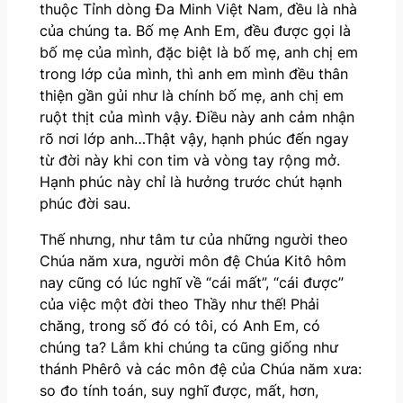
thuộc Tỉnh dòng Đa Minh Việt Nam, đều là nhà
của chúng ta. Bố mẹ Anh Em, đều được gọi là
bố mẹ của mình, đặc biệt là bố mẹ, anh chị em
trong lớp của mình, thì anh em mình đều thân
thiện gần gủi như là chính bố mẹ, anh chị em
ruột thịt của mình vậy. Điều này anh cảm nhận
rõ nơi lớp anh…Thật vậy, hạnh phúc đến ngay
từ đời này khi con tim và vòng tay rộng mở.
Hạnh phúc này chỉ là hưởng trước chút hạnh
phúc đời sau.
Thế nhưng, như tâm tư của những người theo
Chúa năm xưa, người môn đệ Chúa Kitô hôm
nay cũng có lúc nghĩ về “cái mất”, “cái được”
của việc một đời theo Thầy như thế! Phải
chăng, trong số đó có tôi, có Anh Em, có
chúng ta? Lắm khi chúng ta cũng giống như
thánh Phêrô và các môn đệ của Chúa năm xưa:
so đo tính toán, suy nghĩ được, mất, hơn,