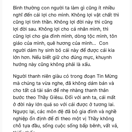
P
Bình thường con người ta làm gì cũng ít nhiều
l
nghĩ đến cái lợi cho mình. Không lợi vật chất thì
a
cũng lợi tinh thần. Không lợi đời này thì cũng
y
lợi đời sau. Không lợi cho cá nhân mình, thì
e
cũng lợi cho gia đình mình, dòng tộc mình, tôn
r
giáo của mình, quê hương của mình… Con
người dám hy sinh bỏ cái này để được cái kia
lớn hơn. Nếu biết giữ cho đúng mực, khuynh
hướng này cũng không phải là xấu.
Người thanh niên giàu có trong đoạn Tin Mừng
mà chúng ta vừa nghe, đã không dám bán và
cho tất cả tài sản để nhẹ nhàng thanh thản
bước theo Thầy Giêsu. Đối với anh ta, cái mất
ở đời này lớn quá so với cái được ở tương lai.
Ngược lại, các môn đệ đã bỏ gia đình và nghề
nghiệp ổn định để đi theo một vị Thầy không
chỗ tựa đầu, sống cuộc sống bấp bênh, vất vả,