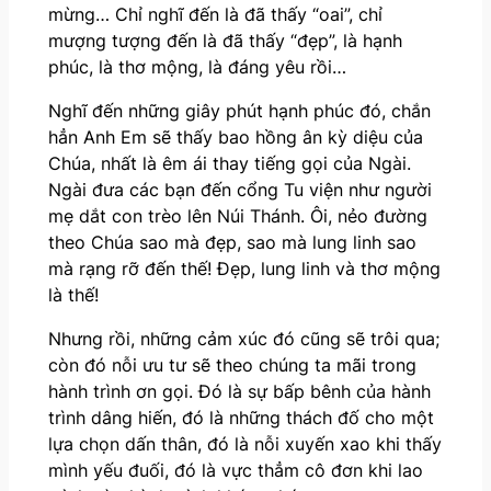
mừng… Chỉ nghĩ đến là đã thấy “oai”, chỉ
mượng tượng đến là đã thấy “đẹp”, là hạnh
phúc, là thơ mộng, là đáng yêu rồi…
Nghĩ đến những giây phút hạnh phúc đó, chắn
hẳn Anh Em sẽ thấy bao hồng ân kỳ diệu của
Chúa, nhất là êm ái thay tiếng gọi của Ngài.
Ngài đưa các bạn đến cổng Tu viện như người
mẹ dắt con trèo lên Núi Thánh. Ôi, nẻo đường
theo Chúa sao mà đẹp, sao mà lung linh sao
mà rạng rỡ đến thế! Đẹp, lung linh và thơ mộng
là thế!
Nhưng rồi, những cảm xúc đó cũng sẽ trôi qua;
còn đó nỗi ưu tư sẽ theo chúng ta mãi trong
hành trình ơn gọi. Đó là sự bấp bênh của hành
trình dâng hiến, đó là những thách đố cho một
lựa chọn dấn thân, đó là nỗi xuyến xao khi thấy
mình yếu đuối, đó là vực thẳm cô đơn khi lao