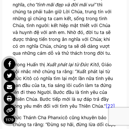
nghĩa, cho
”tình mãi đẹp và đời mãi vui”
thì
chúng ta phải tuân giữ Lời Chúa, trung tín với
những gì chúng ta cam kết, sống trong tình
Chúa, tình người: kết hiệp mật thiết với Chúa
và huynh đệ với anh em. Nhờ đó, đời tu ta sẽ
được thăng tiến trong ân nghĩa với Chúa; khi
có ơn nghĩa Chúa, chúng ta sẽ dễ dàng vượt
qua những cám dỗ và thử thách trong đời tu.
Trong Huấn thị
Xuất phát lại từ Đức Kitô
, Giáo
hội nhắc nhở chúng ta rằng: “Xuất phát lại từ
Đức Kitô có nghĩa tìm lại một lần nữa tình yêu
ban đầu của ta, tia sáng lôi cuốn làm ta đứng
lên đi theo Người. Bước đầu là tình yêu của
Thiên Chúa. Bước tiếp mới là sự đáp trả đầy
lòng yêu mến đối với tình yêu Thiên Chúa.”
[22]
Đức Thánh Cha Phanxicô cũng khuyên bảo
1179
chúng ta rằng: “Đừng sợ hãi, đừng lừa dối cuộc