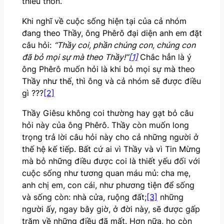
thiếu thốn.
Khi nghĩ về cuộc sống hiện tại của cả nhóm
đang theo Thầy, ông Phêrô đại diện anh em đặt
câu hỏi:
“Thầy coi, phần chúng con, chúng con
đã bỏ mọi sự mà theo Thầy!”
[1]
Chắc hẳn là ý
ông Phêrô muốn hỏi là khi bỏ mọi sự mà theo
Thầy như thế, thì ông và cả nhóm sẽ được điều
gì ???
[2]
Thầy Giêsu không coi thường hay gạt bỏ câu
hỏi này của ông Phêrô. Thầy còn muốn long
trọng trả lời câu hỏi này cho cả những người ở
thế hệ kế tiếp. Bất cứ ai vì Thầy và vì Tin Mừng
mà bỏ những điều được coi là thiết yếu đối với
cuộc sống như tương quan máu mủ: cha mẹ,
anh chị em, con cái, như phương tiện để sống
và sống còn: nhà cửa, ruộng đất;
[3]
những
người ấy, ngay bây giờ, ở đời này, sẽ được gấp
trăm về những điều đã mất. Hơn nữa, họ còn