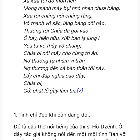
Xa xưa tôi đó mọn hèn,
Mong manh mảy bụi nhỏ nhen chưa bằng.
Xưa tôi chẳng nói chẳng rằng,
Vô thanh vô sắc, lăng băng cõi nào.
Thương tôi Chúa đã gọi vào
Ô hay, hiện hữu, xiết bao lạ lùng !
Yêu từ vô thủy vô chung,
Chúa ơi nói mấy cho cùng tri ân.
Nợ thương tự nhúm vi trần,
Nợ thương đến cả bản thân tôi này.
Lấy chi đáp nghĩa cao dày,
Chúa ơi,
Gởi chút lễ gầy làm tin.
[7]
1. Tình chỉ đẹp khi còn dang dở…
Đó là câu thơ nổi tiếng của thi sĩ Hồ Dzếnh. Ở
đây tác giả không nói đến một mối tình “tan vỡ