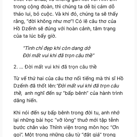
trong cộng đoàn, thì chúng ta dễ bị cám dỗ
tháo lui, bỏ cuộc. Và khi đó, chúng ta sẽ thấy
rằng, “đời không như mơ”! Có lẽ câu thơ của
Hồ Dzếnh sẽ đúng với hoàn cảnh, tâm trạng
của ta lúc bấy giờ.
“Tình chỉ đẹp khi còn dang dở
Đời mất vui khi đã trọn câu thề”
2. … Đời mất vui khi đã trọn câu thề
Từ vế thứ hai của câu thơ nổi tiếng mà thi sĩ Hồ
Dzếnh đã thốt lên:
”Đời mất vui khi đã trọn câu
thề,
anh nghĩ đến sự “bấp bênh” của hành trình
dâng hiến.
Khi nói đến sự bấp bênh trong đời tu, anh nhớ
lại những bài học “vỡ lòng” thuở mới tập tễnh
bước chân vào Thỉnh viện trong môn học “Ơn
gọi”. Một trong những câu từ “đắt giá” trong