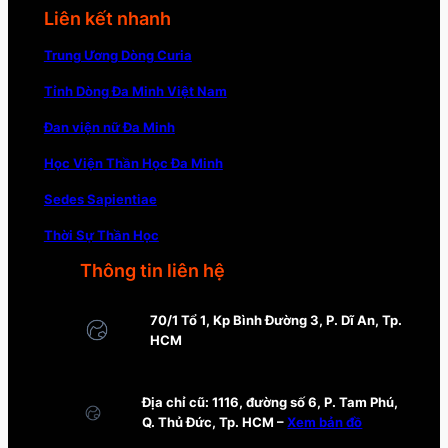
Liên kết nhanh
Trung Ương Dòng Curia
Tỉnh Dòng Đa Minh Việt Nam
Đan viện nữ Đa Minh
Học Viện Thần Học Đa Minh
Sedes Sapientiae
Thời Sự Thần Học
Thông tin liên hệ
70/1 Tổ 1, Kp Bình Đường 3, P. Dĩ An, Tp.
HCM
Địa chỉ cũ: 1116, đường số 6, P. Tam Phú,
Q. Thủ Đức, Tp. HCM –
Xem bản đồ