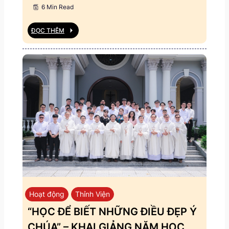
6 Min Read
ĐỌC THÊM
Hoạt động
Thỉnh Viện
“HỌC ĐỂ BIẾT NHỮNG ĐIỀU ĐẸP Ý
CHÚA” – KHAI GIẢNG NĂM HỌC