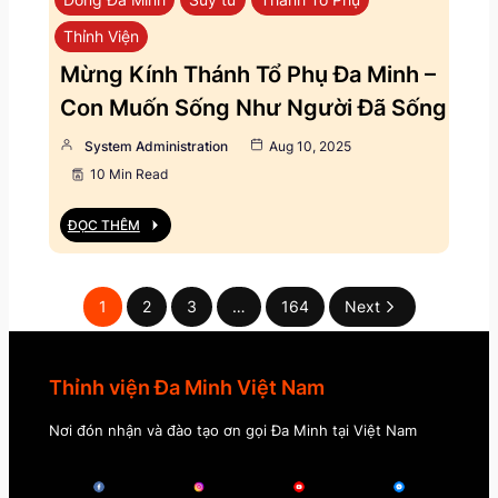
Thỉnh Viện
Mừng Kính Thánh Tổ Phụ Đa Minh –
Con Muốn Sống Như Người Đã Sống
System Administration
Aug 10, 2025
10 Min Read
ĐỌC THÊM
1
2
3
…
164
Next
Thỉnh viện Đa Minh Việt Nam
Nơi đón nhận và đào tạo ơn gọi Đa Minh tại Việt Nam