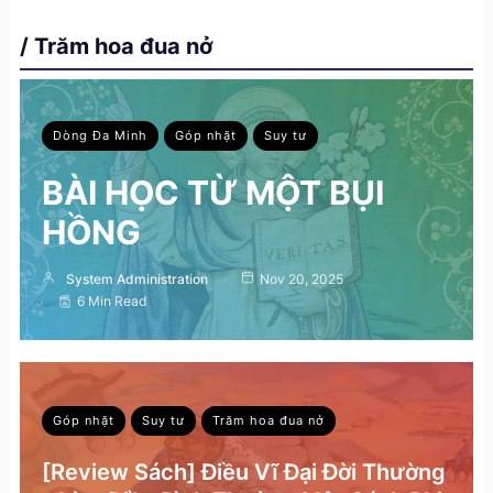
/ Trăm hoa đua nở
Dòng Đa Minh
Góp nhặt
Suy tư
BÀI HỌC TỪ MỘT BỤI
HỒNG
System Administration
Nov 20, 2025
6 Min Read
Góp nhặt
Suy tư
Trăm hoa đua nở
[Review Sách] Điều Vĩ Đại Đời Thường