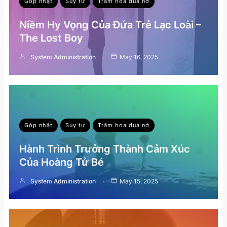
Góp nhặt
Suy tư
Trăm hoa đua nở
Niềm Hy Vọng Của Đứa Trẻ Lạc Loài –
The Lost Boy
System Administration
May 16, 2025
Góp nhặt
Suy tư
Trăm hoa đua nở
Hành Trình Trưởng Thành Cảm Xúc
Của Hoàng Tử Bé
System Administration
May 15, 2025