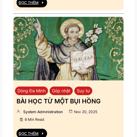
ĐỌC THÊM
Dòng Đa Minh
Góp nhặt
Suy tư
BÀI HỌC TỪ MỘT BỤI HỒNG
System Administration
Nov 20, 2025
6 Min Read
ĐỌC THÊM