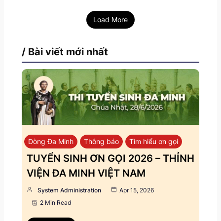
Load More
/ Bài viết mới nhất
Dòng Đa Minh
Thông báo
Tìm hiểu ơn gọi
TUYỂN SINH ƠN GỌI 2026 – THỈNH
VIỆN ĐA MINH VIỆT NAM
System Administration
Apr 15, 2026
2 Min Read