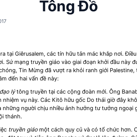
Tông Đồ
017
 tại Giêrusalem, các tín hữu tản mác khắp nơi. Điều 
i. Sứ mạng truyền giáo vào giai đoạn khởi đầu này đ
chóng, Tin Mừng đã vượt ra khỏi ranh giới Palestine, 
tâm đến hai vấn đề này:
đạo lý
tông truyền tại các cộng đoàn mới. Ông Bana
làm nhiệm vụ này. Các Kitô hữu gốc Do thái giờ đây k
 là những người chịu nhiều ảnh hưởng tư tưởng ngoại g
ội thánh.
việc
truyền giáo
một cách quy củ và có tổ chức hơn. C