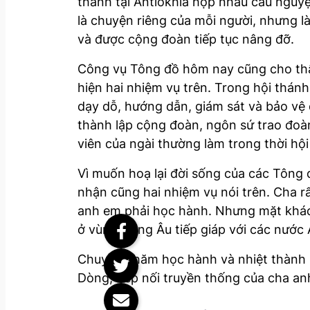
thánh tại Antiôkhia họp nhau cầu nguyệ
là chuyện riêng của mỗi người, nhưng 
và được cộng đoàn tiếp tục nâng đỡ.
Công vụ Tông đồ hôm nay cũng cho thấ
hiện hai nhiệm vụ trên. Trong hội thán
dạy dỗ, hướng dẫn, giám sát và bảo vệ 
thành lập cộng đoàn, ngôn sứ trao đoàn 
viên của ngài thường làm trong thời hội
Vì muốn hoạ lại đời sống của các Tông 
nhận cũng hai nhiệm vụ nói trên. Cha r
anh em phải học hành. Nhưng mặt khác
ở vùng Đông Âu tiếp giáp với các nước 
Chuyên chăm học hành và nhiệt thành sứ
Dòng, tiếp nối truyền thống của cha an