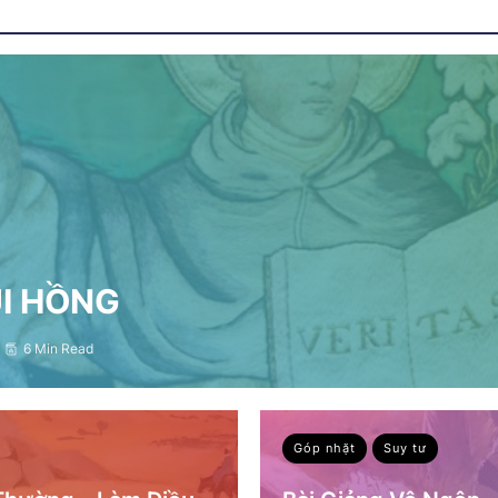
ỤI HỒNG
6 Min Read
Góp nhặt
Suy tư