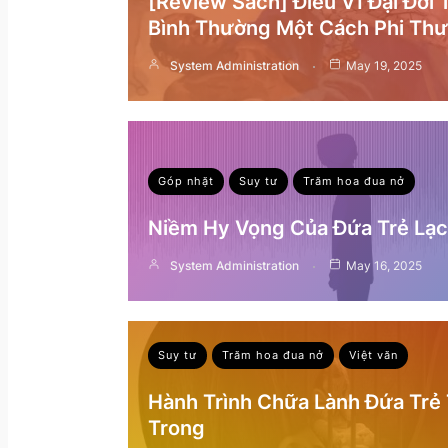
[Review Sách] Điều Vĩ Đại Đời
Bình Thường Một Cách Phi Th
System Administration
May 19, 2025
Góp nhặt
Suy tư
Trăm hoa đua nở
Niềm Hy Vọng Của Đứa Trẻ Lạc 
System Administration
May 16, 2025
Suy tư
Trăm hoa đua nở
Việt văn
Hành Trình Chữa Lành Đứa Trẻ
Trong