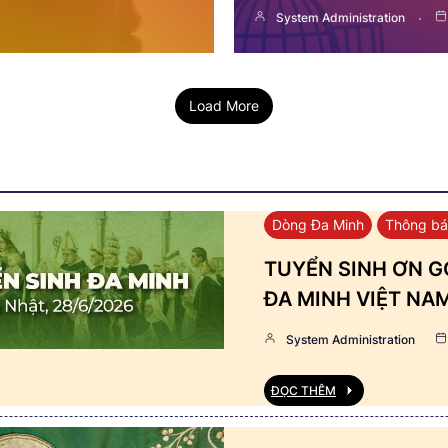
System Administration
Load More
Dòng Đa Minh
Thông b
TUYỂN SINH ƠN GỌ
ĐA MINH VIỆT NA
System Administration
ĐỌC THÊM