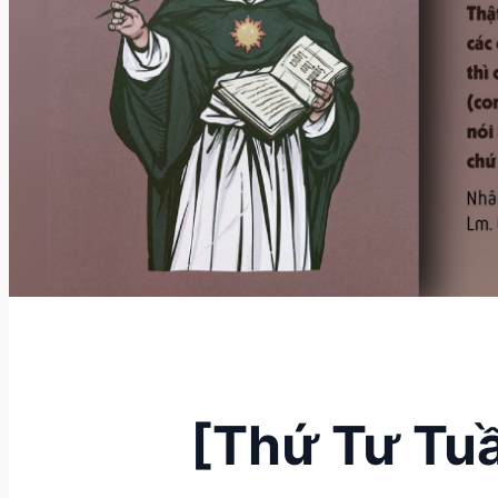
[Thứ Tư Tuầ