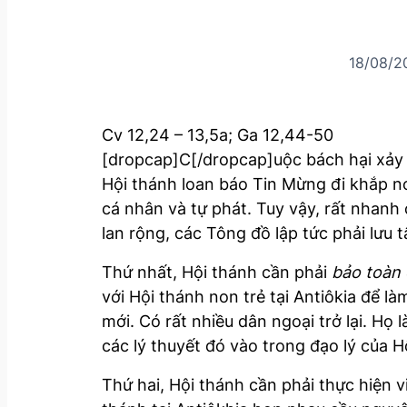
18/08/2
Cv 12,24 – 13,5a; Ga 12,44-50
[dropcap]C[/dropcap]uộc bách hại xảy ra
Hội thánh loan báo Tin Mừng đi khắp nơ
cá nhân và tự phát. Tuy vậy, rất nhanh 
lan rộng, các Tông đồ lập tức phải lưu 
Thứ nhất, Hội thánh cần phải
bảo toàn 
với Hội thánh non trẻ tại Antiôkia để 
mới. Có rất nhiều dân ngoại trở lại. Họ
các lý thuyết đó vào trong đạo lý của H
Thứ hai, Hội thánh cần phải thực hiện 