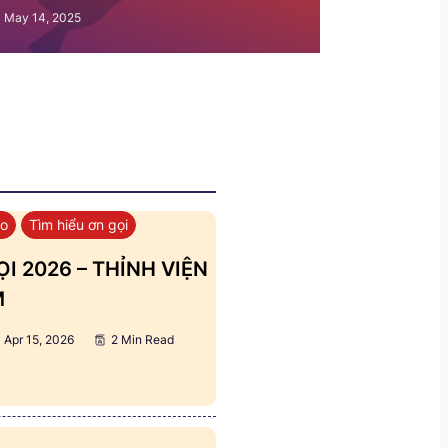
May 14, 2025
áo
Tìm hiểu ơn gọi
I 2026 – THỈNH VIỆN
M
Apr 15, 2026
2 Min Read