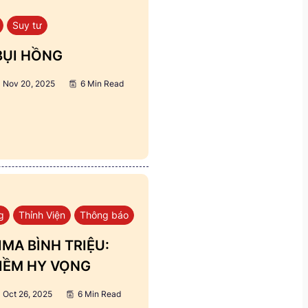
Suy tư
BỤI HỒNG
Nov 20, 2025
6 Min Read
g
Thỉnh Viện
Thông báo
MA BÌNH TRIỆU:
IỀM HY VỌNG
Oct 26, 2025
6 Min Read