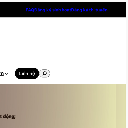
FAQ
Đăng ký sinh hoạt
Đăng ký thi tuyển
Tìm
ẫm
Liên hệ
kiếm