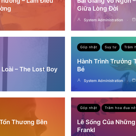
 Thường – Làm Điều
Bài Giảng Vô Ngôn 
ường
Giữa Lòng Đời
System Administration
Góp nhặt
Suy tư
Trăm 
Hành Trình Trưởng
Loài – The Lost Boy
Bé
System Administration
Góp nhặt
Trăm hoa đua nở
 Tổn Thương Bên
Lẽ Sống Của Những 
Frankl