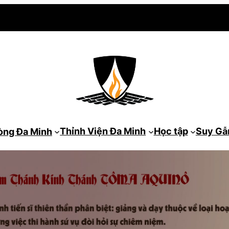
Thỉnh Viện Đa Minh
Học tập
Suy G
òng Đa Minh