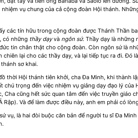
n, đặt tay và tiễn ông Banaba và Saolô lên đường. S
là nhiệm vụ chung của cả cộng đoàn Hội thánh. Những
y các tín hữu trong cộng đoàn được Thánh Thần ba
h, có những
thầy dạy
và
ngôn sứ
. Thầy dạy là những 
đức tin chân thật cho cộng đoàn. Còn ngôn sứ là nhữ
chiên lại cho các thầy dạy, và lại tiếp tục ra đi. Đó
 thánh sơ khai.
đồ thời Hội thánh tiên khởi, cha Đa Minh, khi thành
ất chú trọng đến việc nhiệm vụ giảng dạy đạo lý của 
, Cha cũng hết sức quan tâm đến việc truyền giáo 
Ả Rập). Và để làm được điều này, anh em phải có lòng
 vụ, là hai đòi buộc căn bản để người tu sĩ Đa Min
h.