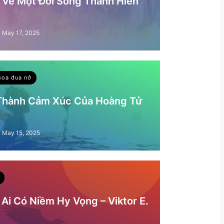
– Về Một Đời Sống Thánh Hiến
May 17, 2025
hoa đua nở
 Thành Cảm Xúc Của Hoàng Tử
May 15, 2025
Ai Có Niềm Hy Vọng – Viktor E.