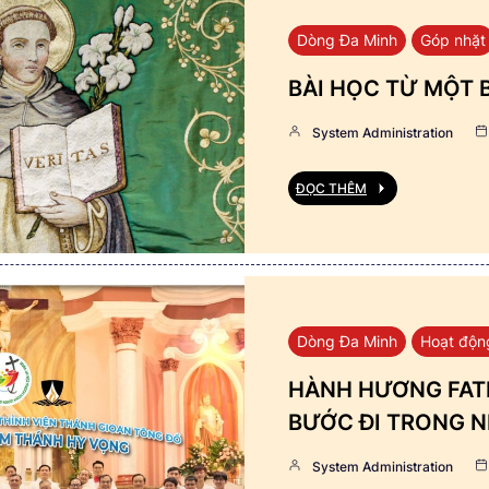
Dòng Đa Minh
Góp nhặt
BÀI HỌC TỪ MỘT 
System Administration
ĐỌC THÊM
Dòng Đa Minh
Hoạt độn
HÀNH HƯƠNG FATI
BƯỚC ĐI TRONG N
System Administration