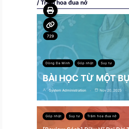
/ Trăm hoa đua nở
729
Dòng Đa Minh
Góp nhặt
Suy tư
BÀI HỌC TỪ MỘT B
System Administration
Nov 20, 2025
Góp nhặt
Suy tư
Trăm hoa đua nở