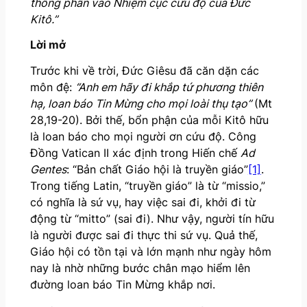
thông phần vào Nhiệm cục cứu độ của Đức
Kitô.”
Lời mở
Trước khi về trời, Đức Giêsu đã căn dặn các
môn đệ:
“Anh em hãy đi khắp tứ phương thiên
hạ, loan báo Tin Mừng cho mọi loài thụ tạo”
(Mt
28,19-20). Bởi thế, bổn phận của mỗi Kitô hữu
là loan báo cho mọi người ơn cứu độ. Công
Đồng Vatican II xác định trong Hiến chế
Ad
Gentes
: “Bản chất Giáo hội là truyền giáo”
[1]
.
Trong tiếng Latin, “truyền giáo” là từ “missio,”
có nghĩa là sứ vụ, hay việc sai đi, khởi đi từ
động từ “mitto” (sai đi). Như vậy, người tín hữu
là người được sai đi thực thi sứ vụ. Quả thế,
Giáo hội có tồn tại và lớn mạnh như ngày hôm
nay là nhờ những bước chân mạo hiểm lên
đường loan báo Tin Mừng khắp nơi.