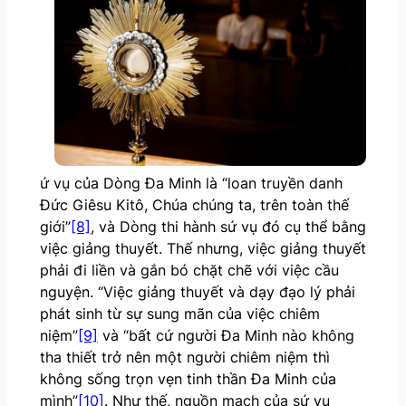
ứ vụ của Dòng Đa Minh là “loan truyền danh
Đức Giêsu Kitô, Chúa chúng ta, trên toàn thế
giới”
[8]
, và Dòng thi hành sứ vụ đó cụ thể bằng
việc giảng thuyết. Thế nhưng, việc giảng thuyết
phải đi liền và gắn bó chặt chẽ với việc cầu
nguyện. “Việc giảng thuyết và dạy đạo lý phải
phát sinh từ sự sung mãn của việc chiêm
niệm”
[9]
và “bất cứ người Đa Minh nào không
tha thiết trở nên một người chiêm niệm thì
không sống trọn vẹn tinh thần Đa Minh của
mình”
[10]
. Như thế, nguồn mạch của sứ vụ