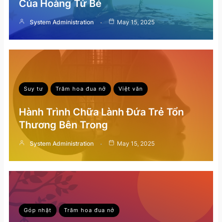
Của Hoàng Tử Bé
System Administration
May 15, 2025
Suy tư
Trăm hoa đua nở
Việt văn
Hành Trình Chữa Lành Đứa Trẻ Tổn
Thương Bên Trong
System Administration
May 15, 2025
Góp nhặt
Trăm hoa đua nở