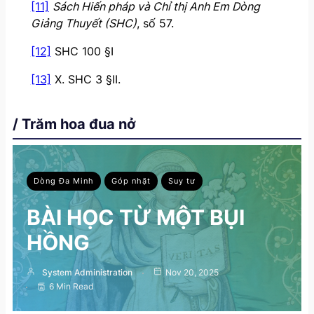
[11]
Sách Hiến pháp và Chỉ thị Anh Em Dòng
Giảng Thuyết (SHC)
, số 57.
[12]
SHC 100 §I
[13]
X. SHC 3 §II.
/ Trăm hoa đua nở
Dòng Đa Minh
Góp nhặt
Suy tư
BÀI HỌC TỪ MỘT BỤI
HỒNG
System Administration
Nov 20, 2025
6 Min Read