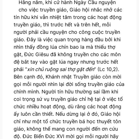
Hằng năm, khi cử hành Ngày Cầu nguyện
cho việc truyền giáo, Giáo hội nhắc nhở các
tín hữu khi vẫn nhiệt tâm trong các hoạt động
truyền giáo, thì trước hết và trên hết, mỗi
người phải cầu nguyện cho công cuộc truyền
giáo. Đây là việc quan trọng hàng đầu bởi khi
nhìn thấy đồng lúa chín bao la mà thiếu thợ
gặt, Đức Giêsu đã không truyền cho các môn
đệ bắt tay vào gặt lúa ngay nhưng trước hết
phải “
xin chủ ruộng sai thợ gặt đến
” (Lc 10,2).
Bên cạnh đó, Khánh nhật Truyền giáo còn mời
gọi mỗi người nhìn lại đời sống truyền giáo của
chính mình. Người tín hữu thường sai lầm khi
coi trọng sứ vụ truyền giáo chỉ hệ tại ở việc tổ
chức nhiều hoạt động, dù rằng các hoạt động
ấy luôn cần thiết. Nếu dừng lại ở đó, Giáo hội
chỉ như một tổ chức truyền bá học thuyết tôn
giáo, không thể mang con người đến ơn cứu
độ. Đức Biển Đức XVI mời gọi mỗi người hãy