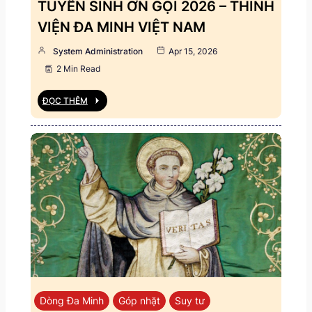
TUYỂN SINH ƠN GỌI 2026 – THỈNH
VIỆN ĐA MINH VIỆT NAM
System Administration
Apr 15, 2026
2 Min Read
ĐỌC THÊM
Dòng Đa Minh
Góp nhặt
Suy tư