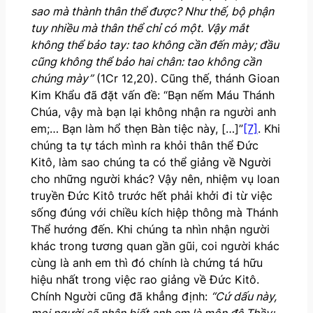
sao mà thành thân thể được? Như thế, bộ phận
tuy nhiều mà thân thể chỉ có một. Vậy mắt
không thể bảo tay: tao không cần đến mày; đầu
cũng không thể bảo hai chân: tao không cần
chúng mày”
(1Cr 12,20). Cũng thế, thánh Gioan
Kim Khẩu đã đặt vấn đề: “Bạn nếm Máu Thánh
Chúa, vậy mà bạn lại không nhận ra người anh
em;… Bạn làm hổ thẹn Bàn tiệc này, […]”
[7]
. Khi
chúng ta tự tách mình ra khỏi thân thể Đức
Kitô, làm sao chúng ta có thể giảng về Người
cho những người khác? Vậy nên, nhiệm vụ loan
truyền Đức Kitô trước hết phải khởi đi từ việc
sống đúng với chiều kích hiệp thông mà Thánh
Thể hướng đến. Khi chúng ta nhìn nhận người
khác trong tương quan gần gũi, coi người khác
cùng là anh em thì đó chính là chứng tá hữu
hiệu nhất trong việc rao giảng về Đức Kitô.
Chính Người cũng đã khẳng định:
“Cứ dấu này,