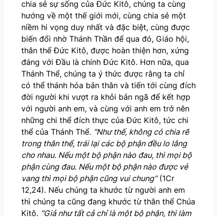
chia sẻ sự sống của Đức Kitô, chúng ta cùng
hướng về một thế giới mới, cùng chia sẻ một
niềm hi vọng duy nhất và đặc biệt, cùng được
biến đổi nhờ Thánh Thần để qua đó, Giáo hội,
thân thể Đức Kitô, được hoàn thiện hơn, xứng
đáng với Đầu là chính Đức Kitô. Hơn nữa, qua
Thánh Thể, chúng ta ý thức được rằng ta chỉ
có thể thánh hóa bản thân và tiến tới cùng đích
đời người khi vượt ra khỏi bản ngã để kết hợp
với người anh em, và cùng với anh em trở nên
những chi thể đích thực của Đức Kitô, tức chi
thể của Thánh Thể.
“
Như thế, không có chia rẽ
trong thân thể, trái lại các bộ phận đều lo lắng
cho nhau. Nếu một bộ phận nào đau, thì mọi bộ
phận cùng đau. Nếu một bộ phận nào được vẻ
vang thì mọi bộ phận cũng vui chung”
(1Cr
12,24). Nếu chúng ta khước từ người anh em
thì chúng ta cũng đang khước từ thân thể Chúa
Kitô.
“Giả như tất cả chỉ là một bộ phận, thì làm