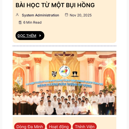
BÀI HỌC TỪ MỘT BỤI HỒNG
System Administration
Nov 20, 2025
6 Min Read
ĐỌC THÊM
Dòng Đa Minh
Hoạt động
Thỉnh Viện