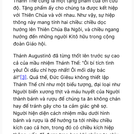
Thánh Thể cũng là một tặng phẩm của ơn cứu
độ. Tặng phẩm ấy cho chúng ta được kết hiệp
với Thiên Chúa và với nhau. Như vậy, sự hiệp
thông này mang tính hai chiều: chiều dọc
hướng lên Thiên Chúa Ba Ngôi, và chiều ngang
hướng đến những người Kitô hữu trong cộng
đoàn Giáo hội.
Thánh Augustinô đã từng thốt lên trước sự cao
cả của mầu nhiệm Thánh Thể: “Ôi bí tích tình
yêu! Ôi dấu chỉ hợp nhất! Ôi mối dây bác
ái!”
[3]
. Quả thế, Đức Giêsu không thiết lập
Thánh Thể chỉ như một biểu tượng, đại loại như
Người biến xương thịt và máu huyết của Người
thành bánh và rượu để chúng ta ăn không chán
hay để tránh gây cho ta cảm giác ghê sợ.
Người hiện diện cách nhiệm mầu dưới hình
bánh và rượu là để hướng ta tới nhiều chiều
kích cao cả hơn, trong đó có chiều kích hiệp