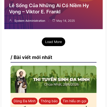
Lẽ Sống Của Những Ai Có Niềm Hy
Vọng – Viktor E. Frankl
System Administration
May 14, 2025
Load More
/ Bài viết mới nhất
Dòng Đa Minh
Thông báo
Tìm hiểu ơn gọi