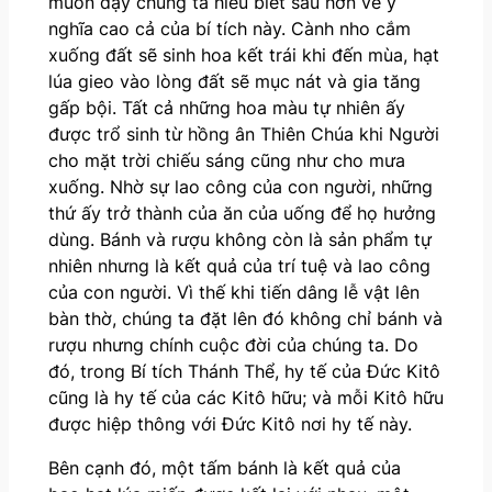
muốn dạy chúng ta hiểu biết sâu hơn về ý
nghĩa cao cả của bí tích này. Cành nho cắm
xuống đất sẽ sinh hoa kết trái khi đến mùa, hạt
lúa gieo vào lòng đất sẽ mục nát và gia tăng
gấp bội. Tất cả những hoa màu tự nhiên ấy
được trổ sinh từ hồng ân Thiên Chúa khi Người
cho mặt trời chiếu sáng cũng như cho mưa
xuống. Nhờ sự lao công của con người, những
thứ ấy trở thành của ăn của uống để họ hưởng
dùng. Bánh và rượu không còn là sản phẩm tự
nhiên nhưng là kết quả của trí tuệ và lao công
của con người. Vì thế khi tiến dâng lễ vật lên
bàn thờ, chúng ta đặt lên đó không chỉ bánh và
rượu nhưng chính cuộc đời của chúng ta. Do
đó, trong Bí tích Thánh Thể, hy tế của Đức Kitô
cũng là hy tế của các Kitô hữu; và mỗi Kitô hữu
được hiệp thông với Đức Kitô nơi hy tế này.
Bên cạnh đó, một tấm bánh là kết quả của