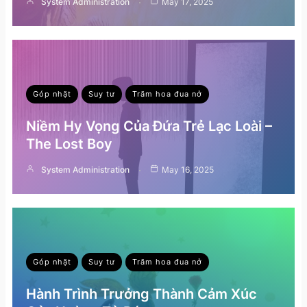
System Administration
May 17, 2025
Góp nhặt
Suy tư
Trăm hoa đua nở
Niềm Hy Vọng Của Đứa Trẻ Lạc Loài –
The Lost Boy
System Administration
May 16, 2025
Góp nhặt
Suy tư
Trăm hoa đua nở
Hành Trình Trưởng Thành Cảm Xúc