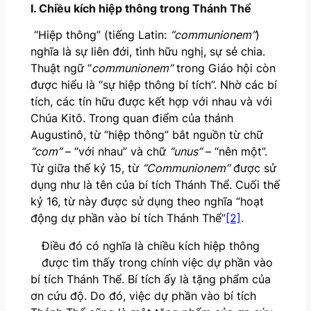
I. Chiều kích hiệp thông trong Thánh Thể
“Hiệp thông” (tiếng Latin:
“communionem”
)
nghĩa là sự liên đới, tình hữu nghị, sự sẻ chia.
Thuật ngữ “
communionem”
trong Giáo hội còn
được hiểu là “sự hiệp thông bí tích”. Nhờ các bí
tích, các tín hữu được kết hợp với nhau và với
Chúa Kitô. Trong quan điểm của thánh
Augustinô, từ “hiệp thông” bắt nguồn từ chữ
“com”
– “với nhau” và chữ
“unus”
– “nên một”.
Từ giữa thế kỷ 15, từ
“Communionem”
được sử
dụng như là tên của bí tích Thánh Thể. Cuối thế
kỷ 16, từ này được sử dụng theo nghĩa “hoạt
động dự phần vào bí tích Thánh Thể”
[2]
.
Điều đó có nghĩa là chiều kích hiệp thông
được tìm thấy trong chính việc dự phần vào
bí tích Thánh Thể. Bí tích ấy là tặng phẩm của
ơn cứu độ. Do đó, việc dự phần vào bí tích