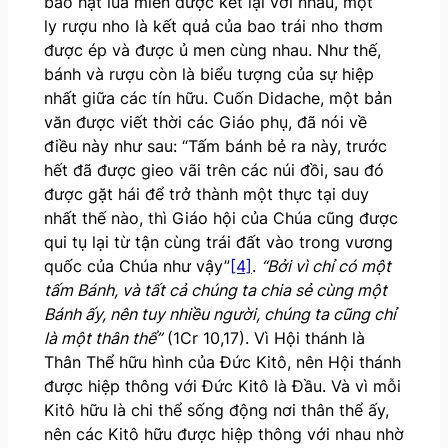
bao hạt lúa miến được kết lại với nhau, một
ly rượu nho là kết quả của bao trái nho thơm
được ép và được ủ men cùng nhau. Như thế,
bánh và rượu còn là biểu tượng của sự hiệp
nhất giữa các tín hữu. Cuốn Didache, một bản
văn được viết thời các Giáo phụ, đã nói về
điều này như sau: “Tấm bánh bẻ ra này, trước
hết đã được gieo vãi trên các núi đồi, sau đó
được gặt hái để trở thành một thực tại duy
nhất thế nào, thì Giáo hội của Chúa cũng được
qui tụ lại từ tận cùng trái đất vào trong vương
quốc của Chúa như vậy”
[4]
.
“Bởi vì chỉ có một
tấm Bánh, và tất cả chúng ta chia sẻ cùng một
Bánh ấy, nên tuy nhiều người, chúng ta cũng chỉ
là một thân thể”
(1Cr 10,17). Vì Hội thánh là
Thân Thể hữu hình của Đức Kitô, nên Hội thánh
được hiệp thông với Đức Kitô là Đầu. Và vì mỗi
Kitô hữu là chi thể sống động nơi thân thể ấy,
nên các Kitô hữu được hiệp thông với nhau nhờ