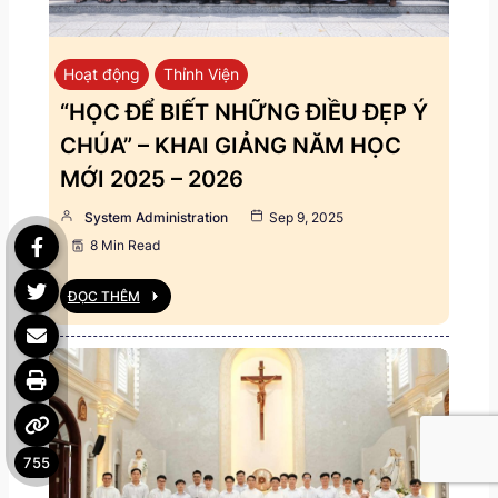
Hoạt động
Thỉnh Viện
“HỌC ĐỂ BIẾT NHỮNG ĐIỀU ĐẸP Ý
CHÚA” – KHAI GIẢNG NĂM HỌC
MỚI 2025 – 2026
System Administration
Sep 9, 2025
8 Min Read
ĐỌC THÊM
755