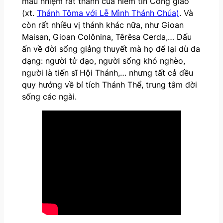
mầu nhiệm rất thánh của niềm tin Công giáo
(xt.
Thánh Tôma với Lễ Mình Thánh Chúa)
. Và
còn rất nhiều vị thánh khác nữa, như Gioan
Maisan, Gioan Colônina, Têrêsa Cerda,… Dấu
ấn về đời sống giảng thuyết mà họ để lại dù đa
dạng: người tử đạo, người sống khó nghèo,
người là tiến sĩ Hội Thánh,… nhưng tất cả đều
quy hướng về bí tích Thánh Thể, trung tâm đời
sống các ngài.