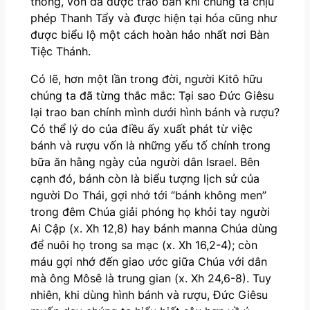
thông, vốn đã được trao ban khi chúng ta chịu
phép Thanh Tẩy và được hiện tại hóa cũng như
được biểu lộ một cách hoàn hảo nhất nơi Bàn
Tiệc Thánh.
Có lẽ, hơn một lần trong đời, người Kitô hữu
chúng ta đã từng thắc mắc: Tại sao Đức Giêsu
lại trao ban chính mình dưới hình bánh và rượu?
Có thể lý do của điều ấy xuất phát từ việc
bánh và rượu vốn là những yếu tố chính trong
bữa ăn hằng ngày của người dân Israel. Bên
cạnh đó, bánh còn là biểu tượng lịch sử của
người Do Thái, gợi nhớ tới “bánh không men”
trong đêm Chúa giải phóng họ khỏi tay người
Ai Cập (x. Xh 12,8) hay bánh manna Chúa dùng
để nuôi họ trong sa mạc (x. Xh 16,2-4); còn
máu gợi nhớ đến giao ước giữa Chúa với dân
mà ông Môsê là trung gian (x. Xh 24,6-8). Tuy
nhiên, khi dùng hình bánh và rượu, Đức Giêsu