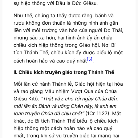
sự hiệp thông với Đầu là Đức Giêsu.
Như thế, chúng ta thấy được rằng, bánh và
rượu không đơn thuần là những hình ảnh gắn
liền với môi trường văn hóa của người Do Thái,
nhưng sâu xa hơn, hai hình ảnh ấy ẩn chứa
chiều kích hiệp thông trong Giáo hội. Nơi Bí
tích Thánh Thể, chiều kích ấy được biểu lộ một
[5]
cách hoàn hảo và cao quý nhất
.
II. Chiều kích truyền giáo trong Thánh Thể
Mỗi lần cử hành Thánh lễ, Giáo hội hiện tại hóa
và rao giảng Mầu nhiệm Vượt Qua của Chúa
Giêsu Kitô.
“Thật vậy, cho tới ngày Chúa đến,
mỗi lần ăn Bánh và uống Chén này, là anh em
loan truyền Chúa đã chịu chết”
(1Cr 11,27). Mặt
khác, do Bí tích Thánh Thể biểu lộ chiều kích
hiệp thông một cách hoàn hảo và cao quý
nhất, trong khi sứ vụ truyền giáo lại mang hai