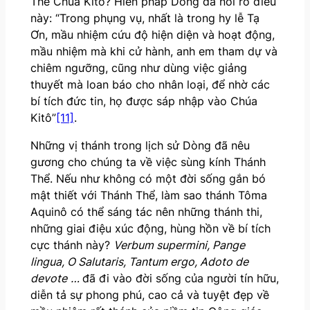
Thể Chúa Kitô? Hiến pháp Dòng đã nói rõ điều
này: “Trong phụng vụ, nhất là trong hy lễ Tạ
Ơn, mầu nhiệm cứu độ hiện diện và hoạt động,
mầu nhiệm mà khi cử hành, anh em tham dự và
chiêm ngưỡng, cũng như dùng việc giảng
thuyết mà loan báo cho nhân loại, để nhờ các
bí tích đức tin, họ được sáp nhập vào Chúa
Kitô”
[11]
.
Những vị thánh trong lịch sử Dòng đã nêu
gương cho chúng ta về việc sùng kính Thánh
Thể. Nếu như không có một đời sống gắn bó
mật thiết với Thánh Thể, làm sao thánh Tôma
Aquinô có thể sáng tác nên những thánh thi,
những giai điệu xúc động, hùng hồn về bí tích
cực thánh này?
Verbum supermini, Pange
lingua, O Salutaris, Tantum ergo, Adoto de
devote
…
đã đi vào đời sống của người tín hữu,
diễn tả sự phong phú, cao cả và tuyệt đẹp về