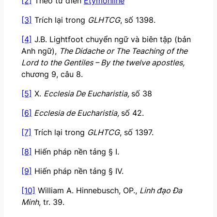
[2]
Theo từ điển
Etymonline
[3]
Trích lại trong
GLHTCG
, số 1398.
[4]
J.B. Lightfoot chuyển ngữ và biên tập (bản
Anh ngữ),
The Didache or The Teaching of the
Lord to the Gentiles – By the twelve apostles,
chương 9, câu 8.
[5]
X.
Ecclesia De Eucharistia,
số 38
[6]
Ecclesia de Eucharistia,
số 42.
[7]
Trích lại trong
GLHTCG
, số 1397.
[8]
Hiến pháp nền tảng § I.
[9]
Hiến pháp nền tảng § IV.
[10]
William A. Hinnebusch, OP.,
Linh đạo Đa
Minh
, tr. 39.