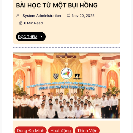
BÀI HỌC TỪ MỘT BỤI HỒNG
System Administration
Nov 20, 2025
6 Min Read
ĐỌC THÊM
Dòng Đa Minh
Hoạt động
Thỉnh Viện