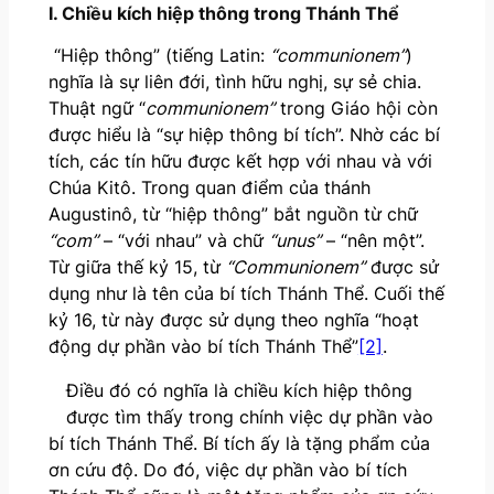
I. Chiều kích hiệp thông trong Thánh Thể
“Hiệp thông” (tiếng Latin:
“communionem”
)
nghĩa là sự liên đới, tình hữu nghị, sự sẻ chia.
Thuật ngữ “
communionem”
trong Giáo hội còn
được hiểu là “sự hiệp thông bí tích”. Nhờ các bí
tích, các tín hữu được kết hợp với nhau và với
Chúa Kitô. Trong quan điểm của thánh
Augustinô, từ “hiệp thông” bắt nguồn từ chữ
“com”
– “với nhau” và chữ
“unus”
– “nên một”.
Từ giữa thế kỷ 15, từ
“Communionem”
được sử
dụng như là tên của bí tích Thánh Thể. Cuối thế
kỷ 16, từ này được sử dụng theo nghĩa “hoạt
động dự phần vào bí tích Thánh Thể”
[2]
.
Điều đó có nghĩa là chiều kích hiệp thông
được tìm thấy trong chính việc dự phần vào
bí tích Thánh Thể. Bí tích ấy là tặng phẩm của
ơn cứu độ. Do đó, việc dự phần vào bí tích