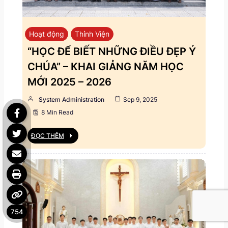
Hoạt động
Thỉnh Viện
“HỌC ĐỂ BIẾT NHỮNG ĐIỀU ĐẸP Ý
CHÚA” – KHAI GIẢNG NĂM HỌC
MỚI 2025 – 2026
System Administration
Sep 9, 2025
8 Min Read
ĐỌC THÊM
754