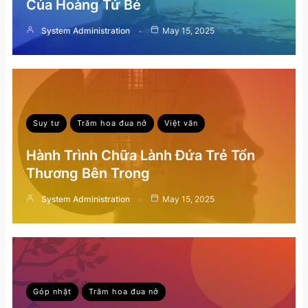
Của Hoàng Tử Bé
System Administration
May 15, 2025
Suy tư
Trăm hoa đua nở
Việt văn
Hành Trình Chữa Lành Đứa Trẻ Tổn
Thương Bên Trong
System Administration
May 15, 2025
Góp nhặt
Trăm hoa đua nở