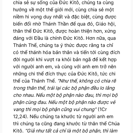
chia sẻ sự sống của Đức Kitô, chúng ta cùng
hướng về một thế giới mới, cùng chia sẻ một
niềm hi vọng duy nhất và đặc biệt, cùng được
biến đổi nhờ Thánh Thần để qua đó, Giáo hội,
thân thể Đức Kitô, được hoàn thiện hơn, xứng
đáng với Đầu là chính Đức Kitô. Hơn nữa, qua
Thánh Thể, chúng ta ý thức được rằng ta chỉ
có thể thánh hóa bản thân và tiến tới cùng đích
đời người khi vượt ra khỏi bản ngã để kết hợp
với người anh em, và cùng với anh em trở nên
những chi thể đích thực của Đức Kitô, tức chi
thể của Thánh Thể.
“
Như thế, không có chia rẽ
trong thân thể, trái lại các bộ phận đều lo lắng
cho nhau. Nếu một bộ phận nào đau, thì mọi bộ
phận cùng đau. Nếu một bộ phận nào được vẻ
vang thì mọi bộ phận cũng vui chung”
(1Cr
12,24). Nếu chúng ta khước từ người anh em
thì chúng ta cũng đang khước từ thân thể Chúa
Kitô.
“Giả như tất cả chỉ là một bộ phận, thì làm