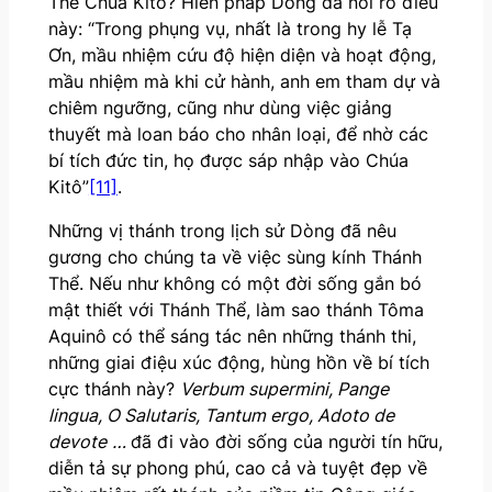
Thể Chúa Kitô? Hiến pháp Dòng đã nói rõ điều
này: “Trong phụng vụ, nhất là trong hy lễ Tạ
Ơn, mầu nhiệm cứu độ hiện diện và hoạt động,
mầu nhiệm mà khi cử hành, anh em tham dự và
chiêm ngưỡng, cũng như dùng việc giảng
thuyết mà loan báo cho nhân loại, để nhờ các
bí tích đức tin, họ được sáp nhập vào Chúa
Kitô”
[11]
.
Những vị thánh trong lịch sử Dòng đã nêu
gương cho chúng ta về việc sùng kính Thánh
Thể. Nếu như không có một đời sống gắn bó
mật thiết với Thánh Thể, làm sao thánh Tôma
Aquinô có thể sáng tác nên những thánh thi,
những giai điệu xúc động, hùng hồn về bí tích
cực thánh này?
Verbum supermini, Pange
lingua, O Salutaris, Tantum ergo, Adoto de
devote
…
đã đi vào đời sống của người tín hữu,
diễn tả sự phong phú, cao cả và tuyệt đẹp về