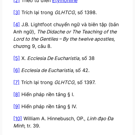
[2]
Theo từ điển
Etymonline
[3]
Trích lại trong
GLHTCG
, số 1398.
[4]
J.B. Lightfoot chuyển ngữ và biên tập (bản
Anh ngữ),
The Didache or The Teaching of the
Lord to the Gentiles – By the twelve apostles,
chương 9, câu 8.
[5]
X.
Ecclesia De Eucharistia,
số 38
[6]
Ecclesia de Eucharistia,
số 42.
[7]
Trích lại trong
GLHTCG
, số 1397.
[8]
Hiến pháp nền tảng § I.
[9]
Hiến pháp nền tảng § IV.
[10]
William A. Hinnebusch, OP.,
Linh đạo Đa
Minh
, tr. 39.