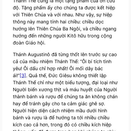
Thánh Thể cũng là một tặng phẩm của ơn cứu
độ. Tặng phẩm ấy cho chúng ta được kết hiệp
với Thiên Chúa và với nhau. Như vậy, sự hiệp
thông này mang tính hai chiều: chiều dọc
hướng lên Thiên Chúa Ba Ngôi, và chiều ngang
hướng đến những người Kitô hữu trong cộng
đoàn Giáo hội.
Thánh Augustinô đã từng thốt lên trước sự cao
cả của mầu nhiệm Thánh Thể: “Ôi bí tích tình
yêu! Ôi dấu chỉ hợp nhất! Ôi mối dây bác
ái!”
[3]
. Quả thế, Đức Giêsu không thiết lập
Thánh Thể chỉ như một biểu tượng, đại loại như
Người biến xương thịt và máu huyết của Người
thành bánh và rượu để chúng ta ăn không chán
hay để tránh gây cho ta cảm giác ghê sợ.
Người hiện diện cách nhiệm mầu dưới hình
bánh và rượu là để hướng ta tới nhiều chiều
kích cao cả hơn, trong đó có chiều kích hiệp