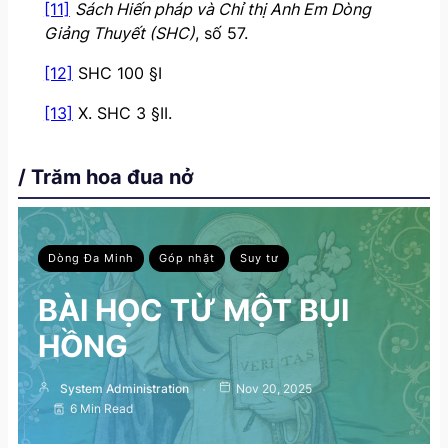
[11]
Sách Hiến pháp và Chỉ thị Anh Em Dòng
Giảng Thuyết (SHC)
, số 57.
[12]
SHC 100 §I
[13]
X. SHC 3 §II.
/ Trăm hoa đua nở
Dòng Đa Minh
Góp nhặt
Suy tư
BÀI HỌC TỪ MỘT BỤI
HỒNG
System Administration
Nov 20, 2025
6 Min Read