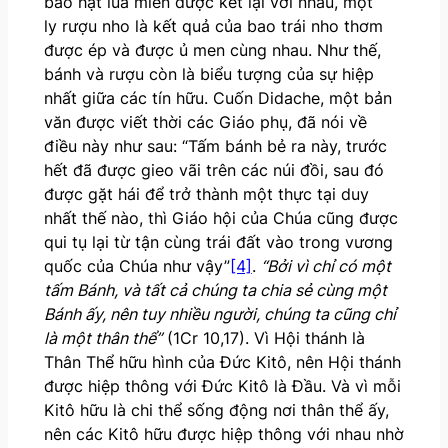
bao hạt lúa miến được kết lại với nhau, một
ly rượu nho là kết quả của bao trái nho thơm
được ép và được ủ men cùng nhau. Như thế,
bánh và rượu còn là biểu tượng của sự hiệp
nhất giữa các tín hữu. Cuốn Didache, một bản
văn được viết thời các Giáo phụ, đã nói về
điều này như sau: “Tấm bánh bẻ ra này, trước
hết đã được gieo vãi trên các núi đồi, sau đó
được gặt hái để trở thành một thực tại duy
nhất thế nào, thì Giáo hội của Chúa cũng được
qui tụ lại từ tận cùng trái đất vào trong vương
quốc của Chúa như vậy”
[4]
.
“Bởi vì chỉ có một
tấm Bánh, và tất cả chúng ta chia sẻ cùng một
Bánh ấy, nên tuy nhiều người, chúng ta cũng chỉ
là một thân thể”
(1Cr 10,17). Vì Hội thánh là
Thân Thể hữu hình của Đức Kitô, nên Hội thánh
được hiệp thông với Đức Kitô là Đầu. Và vì mỗi
Kitô hữu là chi thể sống động nơi thân thể ấy,
nên các Kitô hữu được hiệp thông với nhau nhờ