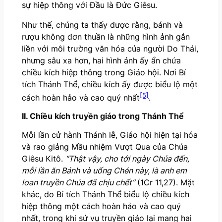
sự hiệp thông với Đầu là Đức Giêsu.
Như thế, chúng ta thấy được rằng, bánh và
rượu không đơn thuần là những hình ảnh gắn
liền với môi trường văn hóa của người Do Thái,
nhưng sâu xa hơn, hai hình ảnh ấy ẩn chứa
chiều kích hiệp thông trong Giáo hội. Nơi Bí
tích Thánh Thể, chiều kích ấy được biểu lộ một
[5]
cách hoàn hảo và cao quý nhất
.
II. Chiều kích truyền giáo trong Thánh Thể
Mỗi lần cử hành Thánh lễ, Giáo hội hiện tại hóa
và rao giảng Mầu nhiệm Vượt Qua của Chúa
Giêsu Kitô.
“Thật vậy, cho tới ngày Chúa đến,
mỗi lần ăn Bánh và uống Chén này, là anh em
loan truyền Chúa đã chịu chết”
(1Cr 11,27). Mặt
khác, do Bí tích Thánh Thể biểu lộ chiều kích
hiệp thông một cách hoàn hảo và cao quý
nhất, trong khi sứ vụ truyền giáo lại mang hai