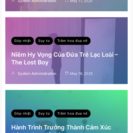
System Administration
May 17, 2025
Góp nhặt
Suy tư
Trăm hoa đua nở
Niềm Hy Vọng Của Đứa Trẻ Lạc Loài –
The Lost Boy
System Administration
May 16, 2025
Góp nhặt
Suy tư
Trăm hoa đua nở
Hành Trình Trưởng Thành Cảm Xúc