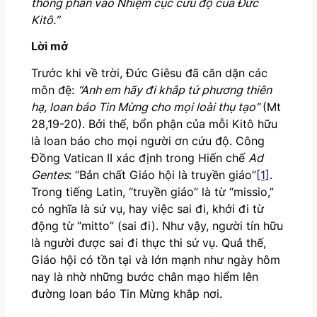
thông phần vào Nhiệm cục cứu độ của Đức
Kitô.”
Lời mở
Trước khi về trời, Đức Giêsu đã căn dặn các
môn đệ:
“Anh em hãy đi khắp tứ phương thiên
hạ, loan báo Tin Mừng cho mọi loài thụ tạo”
(Mt
28,19-20). Bởi thế, bổn phận của mỗi Kitô hữu
là loan báo cho mọi người ơn cứu độ. Công
Đồng Vatican II xác định trong Hiến chế
Ad
Gentes
: “Bản chất Giáo hội là truyền giáo”
[1]
.
Trong tiếng Latin, “truyền giáo” là từ “missio,”
có nghĩa là sứ vụ, hay việc sai đi, khởi đi từ
động từ “mitto” (sai đi). Như vậy, người tín hữu
là người được sai đi thực thi sứ vụ. Quả thế,
Giáo hội có tồn tại và lớn mạnh như ngày hôm
nay là nhờ những bước chân mạo hiểm lên
đường loan báo Tin Mừng khắp nơi.