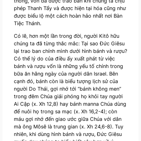
thông, vốn đã được trao ban khi chúng ta chịu
phép Thanh Tẩy và được hiện tại hóa cũng như
được biểu lộ một cách hoàn hảo nhất nơi Bàn
Tiệc Thánh.
Có lẽ, hơn một lần trong đời, người Kitô hữu
chúng ta đã từng thắc mắc: Tại sao Đức Giêsu
lại trao ban chính mình dưới hình bánh và rượu?
Có thể lý do của điều ấy xuất phát từ việc
bánh và rượu vốn là những yếu tố chính trong
bữa ăn hằng ngày của người dân Israel. Bên
cạnh đó, bánh còn là biểu tượng lịch sử của
người Do Thái, gợi nhớ tới “bánh không men”
trong đêm Chúa giải phóng họ khỏi tay người
Ai Cập (x. Xh 12,8) hay bánh manna Chúa dùng
để nuôi họ trong sa mạc (x. Xh 16,2-4); còn
máu gợi nhớ đến giao ước giữa Chúa với dân
mà ông Môsê là trung gian (x. Xh 24,6-8). Tuy
nhiên, khi dùng hình bánh và rượu, Đức Giêsu