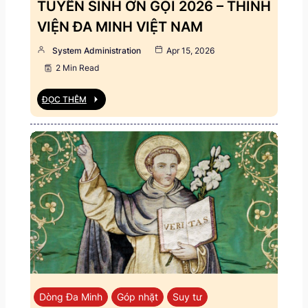
TUYỂN SINH ƠN GỌI 2026 – THỈNH
VIỆN ĐA MINH VIỆT NAM
System Administration
Apr 15, 2026
2 Min Read
ĐỌC THÊM
Dòng Đa Minh
Góp nhặt
Suy tư