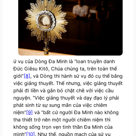
ứ vụ của Dòng Đa Minh là “loan truyền danh
Đức Giêsu Kitô, Chúa chúng ta, trên toàn thế
giới”
[8]
, và Dòng thi hành sứ vụ đó cụ thể bằng
việc giảng thuyết. Thế nhưng, việc giảng thuyết
phải đi liền và gắn bó chặt chẽ với việc cầu
nguyện. “Việc giảng thuyết và dạy đạo lý phải
phát sinh từ sự sung mãn của việc chiêm
niệm”
[9]
và “bất cứ người Đa Minh nào không
tha thiết trở nên một người chiêm niệm thì
không sống trọn vẹn tinh thần Đa Minh của
mình”
[10]
. Như thế, nguồn mạch của sứ vụ