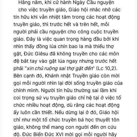
Hằng năm, khi cử hành Ngày Cầu nguyện
cho việc truyền giáo, Giáo hội nhắc nhở các
tín hữu khi vẫn nhiệt tâm trong các hoạt động
truyền giáo, thì trước hết và trên hết, mỗi
người phải cầu nguyện cho công cuộc truyền
giáo. Đây là việc quan trọng hàng đầu bởi khi
nhìn thấy đồng lúa chín bao la mà thiếu thợ
gặt, Đức Giêsu đã không truyền cho các môn
đệ bắt tay vào gặt lúa ngay nhưng trước hết
phải “
xin chủ ruộng sai thợ gặt đến
” (Lc 10,2).
Bên cạnh đó, Khánh nhật Truyền giáo còn mời
gọi mỗi người nhìn lại đời sống truyền giáo của
chính mình. Người tín hữu thường sai lầm khi
coi trọng sứ vụ truyền giáo chỉ hệ tại ở việc tổ
chức nhiều hoạt động, dù rằng các hoạt động
ấy luôn cần thiết. Nếu dừng lại ở đó, Giáo hội
chỉ như một tổ chức truyền bá học thuyết tôn
giáo, không thể mang con người đến ơn cứu
độ. Đức Biển Đức XVI mời gọi mỗi người hãy