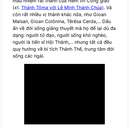
mầu nhiệm rất thánh của niềm tin Công giáo
(xt.
Thánh Tôma với Lễ Mình Thánh Chúa)
. Và
còn rất nhiều vị thánh khác nữa, như Gioan
Maisan, Gioan Colônina, Têrêsa Cerda,… Dấu
ấn về đời sống giảng thuyết mà họ để lại dù đa
dạng: người tử đạo, người sống khó nghèo,
người là tiến sĩ Hội Thánh,… nhưng tất cả đều
quy hướng về bí tích Thánh Thể, trung tâm đời
sống các ngài.