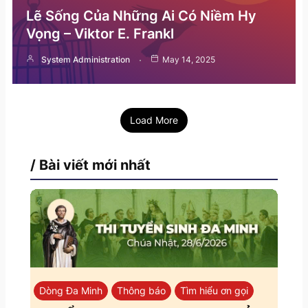
Lẽ Sống Của Những Ai Có Niềm Hy
Vọng – Viktor E. Frankl
System Administration
May 14, 2025
Load More
/ Bài viết mới nhất
Dòng Đa Minh
Thông báo
Tìm hiểu ơn gọi