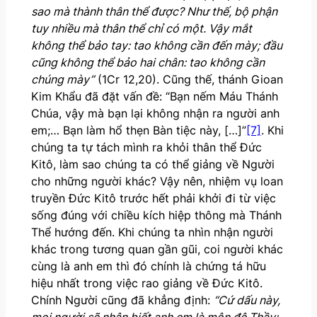
sao mà thành thân thể được? Như thế, bộ phận
tuy nhiều mà thân thể chỉ có một. Vậy mắt
không thể bảo tay: tao không cần đến mày; đầu
cũng không thể bảo hai chân: tao không cần
chúng mày”
(1Cr 12,20). Cũng thế, thánh Gioan
Kim Khẩu đã đặt vấn đề: “Bạn nếm Máu Thánh
Chúa, vậy mà bạn lại không nhận ra người anh
em;… Bạn làm hổ thẹn Bàn tiệc này, […]”
[7]
. Khi
chúng ta tự tách mình ra khỏi thân thể Đức
Kitô, làm sao chúng ta có thể giảng về Người
cho những người khác? Vậy nên, nhiệm vụ loan
truyền Đức Kitô trước hết phải khởi đi từ việc
sống đúng với chiều kích hiệp thông mà Thánh
Thể hướng đến. Khi chúng ta nhìn nhận người
khác trong tương quan gần gũi, coi người khác
cùng là anh em thì đó chính là chứng tá hữu
hiệu nhất trong việc rao giảng về Đức Kitô.
Chính Người cũng đã khẳng định:
“Cứ dấu này,