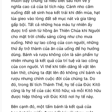
muốn dạy chúng ta hiểu biết sâu hơn về ý
nghĩa cao cả của bí tích này. Cành nho cắm
xuống đất sẽ sinh hoa kết trái khi đến mùa, hạt
lúa gieo vào lòng đất sẽ mục nát và gia tăng
gấp bội. Tất cả những hoa màu tự nhiên ấy
được trổ sinh từ hồng ân Thiên Chúa khi Người
cho mặt trời chiếu sáng cũng như cho mưa
xuống. Nhờ sự lao công của con người, những
thứ ấy trở thành của ăn của uống để họ hưởng
dùng. Bánh và rượu không còn là sản phẩm tự
nhiên nhưng là kết quả của trí tuệ và lao công
của con người. Vì thế khi tiến dâng lễ vật lên
bàn thờ, chúng ta đặt lên đó không chỉ bánh và
rượu nhưng chính cuộc đời của chúng ta. Do
đó, trong Bí tích Thánh Thể, hy tế của Đức Kitô
cũng là hy tế của các Kitô hữu; và mỗi Kitô hữu
được hiệp thông với Đức Kitô nơi hy tế này.
Bên cạnh đó, một tấm bánh là kết quả của