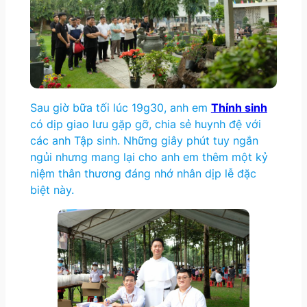
Sau giờ bữa tối lúc 19g30, anh em
Thỉnh sinh
có dịp giao lưu gặp gỡ, chia sẻ huynh đệ với
các anh Tập sinh. Những giây phút tuy ngắn
ngủi nhưng mang lại cho anh em thêm một kỷ
niệm thân thương đáng nhớ nhân dịp lễ đặc
biệt này.