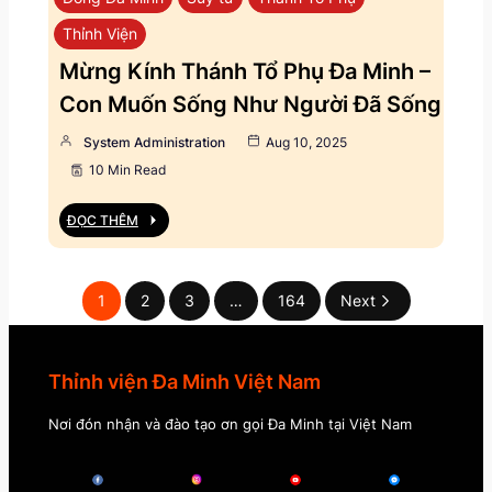
Thỉnh Viện
Mừng Kính Thánh Tổ Phụ Đa Minh –
Con Muốn Sống Như Người Đã Sống
System Administration
Aug 10, 2025
10 Min Read
ĐỌC THÊM
1
2
3
…
164
Next
Thỉnh viện Đa Minh Việt Nam
Nơi đón nhận và đào tạo ơn gọi Đa Minh tại Việt Nam