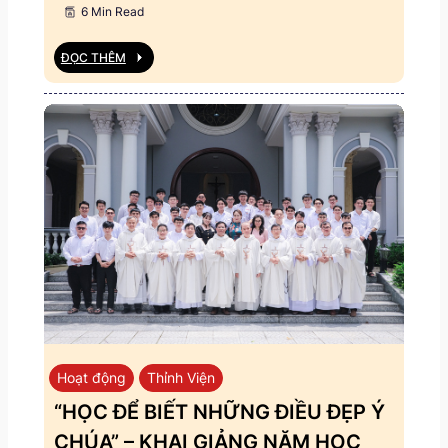
6 Min Read
ĐỌC THÊM
Hoạt động
Thỉnh Viện
“HỌC ĐỂ BIẾT NHỮNG ĐIỀU ĐẸP Ý
CHÚA” – KHAI GIẢNG NĂM HỌC