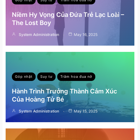
Góp nhặt
Suy tư
Trăm hoa đua nở
Niềm Hy Vọng Của Đứa Trẻ Lạc Loài –
The Lost Boy
System Administration
May 16, 2025
Góp nhặt
Suy tư
Trăm hoa đua nở
Hành Trình Trưởng Thành Cảm Xúc
Của Hoàng Tử Bé
System Administration
May 15, 2025