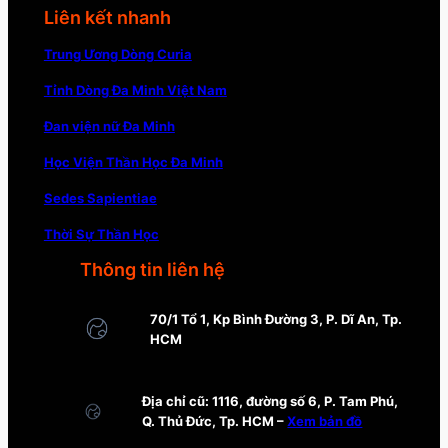
Liên kết nhanh
Trung Ương Dòng Curia
Tỉnh Dòng Đa Minh Việt Nam
Đan viện nữ Đa Minh
Học Viện Thần Học Đa Minh
Sedes Sapientiae
Thời Sự Thần Học
Thông tin liên hệ
70/1 Tổ 1, Kp Bình Đường 3, P. Dĩ An, Tp.
HCM
Địa chỉ cũ: 1116, đường số 6, P. Tam Phú,
Q. Thủ Đức, Tp. HCM –
Xem bản đồ