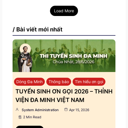
Load More
/ Bài viết mới nhất
Dòng Đa Minh
Thông báo
Tìm hiểu ơn gọi
TUYỂN SINH ƠN GỌI 2026 – THỈNH
VIỆN ĐA MINH VIỆT NAM
System Administration
Apr 15, 2026
2 Min Read