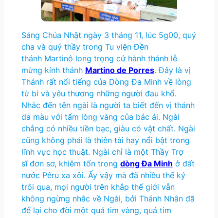
Sáng Chúa Nhật ngày 3 tháng 11, lúc 5g00, quý
cha và quý thầy trong Tu viện Đền
thánh Martinô long trọng cử hành thánh lễ
mừng kính thánh
Martino de Porres
. Đây là vị
Thánh rất nổi tiếng của Dòng Đa Minh về lòng
từ bi và yêu thương những người đau khổ.
Nhắc đến tên ngài là người ta biết đến vị thánh
da màu với tấm lòng vàng của bác ái. Ngài
chẳng có nhiều tiền bạc, giàu có vật chất. Ngài
cũng không phải là thiên tài hay nổi bật trong
lĩnh vực học thuật. Ngài chỉ là một Thầy Trợ
sĩ đơn sơ, khiêm tốn trong
dòng Đa Minh
ở đất
nước Pêru xa xôi. Ấy vậy mà đã nhiều thế kỷ
trôi qua, mọi người trên khắp thế giới vẫn
không ngừng nhắc về Ngài, bởi Thánh Nhân đã
để lại cho đời một quả tim vàng, quả tim