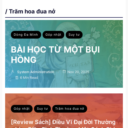
/ Trăm hoa đua nở
Dòng Đa Minh
Góp nhặt
Suy tư
BÀI HỌC TỪ MỘT BỤI
HỒNG
System Administration
Nov 20, 2025
6 Min Read
Góp nhặt
Suy tư
Trăm hoa đua nở
[Review Sách] Điều Vĩ Đại Đời Thường