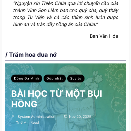
“Nguyện xin Thiên Chúa qua lời chuyển cầu của
thánh Vinh Sơn Liêm ban cho quý cha, quý thầy
trong Tu Viện và cả các thỉnh sinh luôn được
bình an và tràn đầy hồng ân của Chúa.”
Ban Văn Hóa
/ Trăm hoa đua nở
Dòng Đa Minh
Góp nhặt
Suy tư
BÀI HỌC TỪ MỘT BỤI
HỒNG
System Administration
Nov 20, 2025
6 Min Read