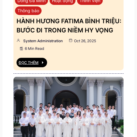
Dòng Đa Minh
Hoạt động
Thỉnh Viện
Thông báo
HÀNH HƯƠNG FATIMA BÌNH TRIỆU:
BƯỚC ĐI TRONG NIỀM HY VỌNG
System Administration
Oct 26, 2025
6 Min Read
ĐỌC THÊM