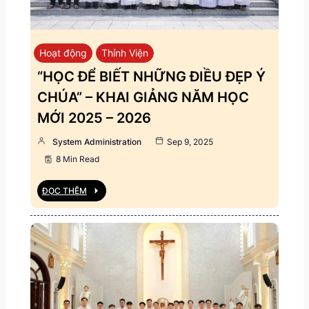
Hoạt động
Thỉnh Viện
“HỌC ĐỂ BIẾT NHỮNG ĐIỀU ĐẸP Ý
CHÚA” – KHAI GIẢNG NĂM HỌC
MỚI 2025 – 2026
System Administration
Sep 9, 2025
8 Min Read
ĐỌC THÊM