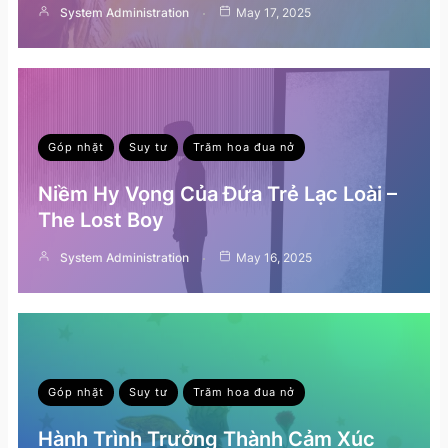
System Administration
May 17, 2025
Góp nhặt
Suy tư
Trăm hoa đua nở
Niềm Hy Vọng Của Đứa Trẻ Lạc Loài –
The Lost Boy
System Administration
May 16, 2025
Góp nhặt
Suy tư
Trăm hoa đua nở
Hành Trình Trưởng Thành Cảm Xúc