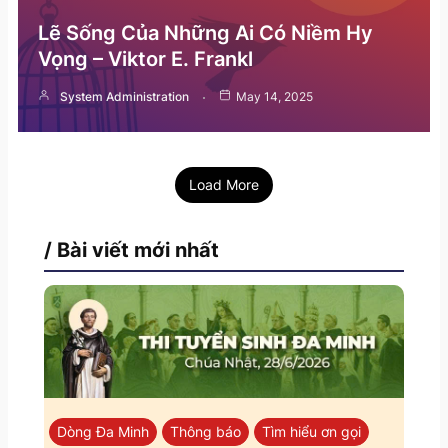
Lẽ Sống Của Những Ai Có Niềm Hy
Vọng – Viktor E. Frankl
System Administration
May 14, 2025
Load More
/ Bài viết mới nhất
Dòng Đa Minh
Thông báo
Tìm hiểu ơn gọi