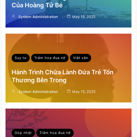
Của Hoàng Tử Bé
System Administration
May 15, 2025
Suy tư
Trăm hoa đua nở
Việt văn
Hành Trình Chữa Lành Đứa Trẻ Tổn
Thương Bên Trong
System Administration
May 15, 2025
Góp nhặt
Trăm hoa đua nở