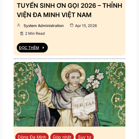
TUYỂN SINH ƠN GỌI 2026 – THỈNH
VIỆN ĐA MINH VIỆT NAM
System Administration
Apr 15, 2026
2 Min Read
ĐỌC THÊM
Dòng Đa Minh
Góp nhặt
Suy tư