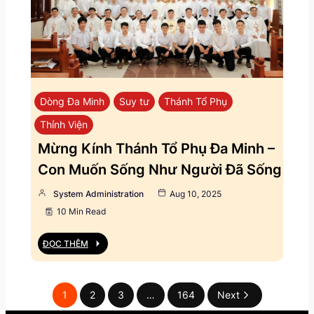
Dòng Đa Minh
Suy tư
Thánh Tổ Phụ
Thỉnh Viện
Mừng Kính Thánh Tổ Phụ Đa Minh –
Con Muốn Sống Như Người Đã Sống
System Administration
Aug 10, 2025
10 Min Read
ĐỌC THÊM
1
2
3
…
164
Next