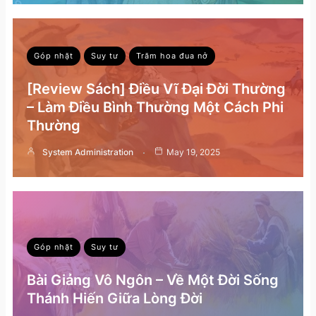
Góp nhặt
Suy tư
Trăm hoa đua nở
[Review Sách] Điều Vĩ Đại Đời Thường
– Làm Điều Bình Thường Một Cách Phi
Thường
System Administration
May 19, 2025
Góp nhặt
Suy tư
Bài Giảng Vô Ngôn – Về Một Đời Sống
Thánh Hiến Giữa Lòng Đời