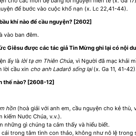
ện cho các môn đệ bằng lời nguyện hiến tế (x. Ga 17)
guyện để bước vào cuộc khổ nạn (x. Lc 22,41-44).
 bầu khí nào để cầu nguyện? [2602]
và vào ban đêm.
ức Giêsu được các tác giả Tin Mừng ghi lại có nội d
yện ấy là
lời tạ ơn Thiên Chúa
, vì Người đã mạc khải 
n lời cầu xin
cho
anh Ladarô sống lại
(x. Ga 11, 41-42)
n thế nào? [2608-12]
âm hồn
(hoà giải với anh em, cầu nguyện cho kẻ thù, v
ìm kiếm Nước Chúa, v.v.).
ên những gì chúng ta cảm thấy và hiểu biết.
cái trong tâm tình con thảo, không như nô lệ trong s