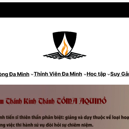
Thỉnh Viện Đa Minh
Học tập
Suy G
òng Đa Minh