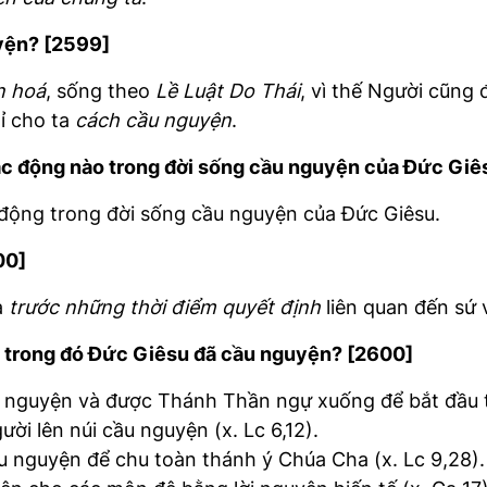
uyện? [2599]
n hoá
, sống theo
Lề Luật Do Thái
, vì thế Người cũng
ỉ cho ta
cách cầu nguyện
.
ác động nào trong đời sống cầu nguyện của Đức Giê
động trong đời sống cầu nguyện của Đức Giêsu.
00]
à
trước những thời điểm quyết định
liên quan đến sứ 
ng trong đó Đức Giêsu đã cầu nguyện? [2600]
 nguyện và được Thánh Thần ngự xuống để bắt đầu th
gười lên núi cầu nguyện (x. Lc 6,12).
u nguyện để chu toàn thánh ý Chúa Cha (x. Lc 9,28).