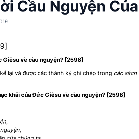
Lời Cầu Nguyện Của
019
9]
ức Giêsu về cầu nguyện? [2598]
kể lại và được các thánh ký ghi chép trong
các sách
 mạc khải của Đức Giêsu về cầu nguyện? [2598]
yện
,
 nguyện
,
ện của chúng ta
.