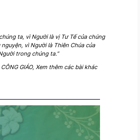
húng ta, vì Người là vị Tư Tế của chúng
 nguyện, vì Người là Thiên Chúa của
 Người trong chúng ta.”
CÔNG GIÁO, Xem thêm các bài khác