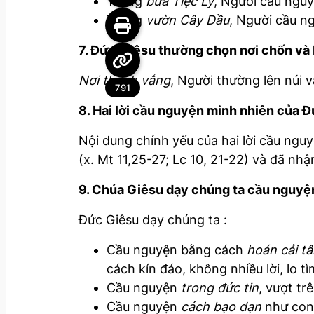
Trong
bữa Tiệc Ly
, Người cầu nguy
Trong
vườn Cây Dầu
, Người cầu n
7. Đức Giêsu thường chọn nơi chốn và
Nơi thanh vắng
, Người thường lên núi 
791
8. Hai lời cầu nguyện minh nhiên của Đ
Nội dung chính yếu của hai lời cầu ngu
(x. Mt 11,25-27; Lc 10, 21-22) và đã nhậ
9. Chúa Giêsu dạy chúng ta cầu nguyệ
Đức Giêsu dạy chúng ta :
Cầu nguyện bằng cách
hoán cải t
cách kín đáo, không nhiều lời, lo t
Cầu nguyện
trong đức tin
, vượt tr
Cầu nguyện
cách bạo dạn
như con 