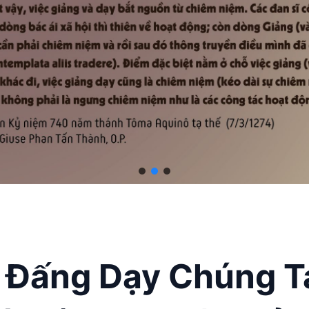
, Đấng Dạy Chúng 