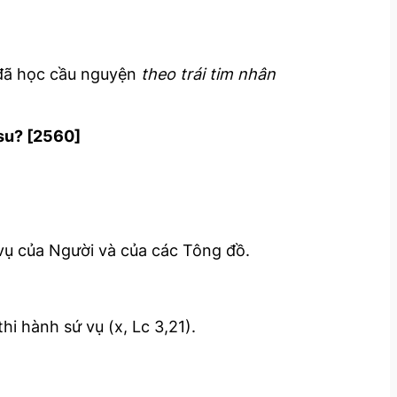
 đã học cầu nguyện
theo trái tim nhân
su? [2560]
vụ của Người và của các Tông đồ.
i hành sứ vụ (x, Lc 3,21).