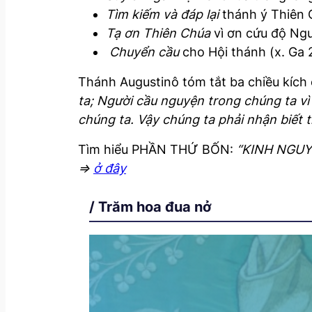
Tìm kiếm và đáp lại
thánh ý Thiên Ch
Tạ ơn Thiên Chúa
vì ơn cứu độ Ngư
Chuyển cầu
cho Hội thánh (x. Ga 2
Thánh Augustinô tóm tắt ba chiều kích
ta; Người cầu nguyện trong chúng ta vì
chúng ta. Vậy chúng ta phải nhận biết t
Tìm hiểu PHẦN THỨ BỐN:
“KINH NGUY
=>
ở đây
/ Trăm hoa đua nở