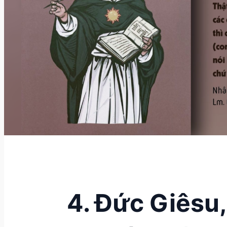
4. Đức Giêsu