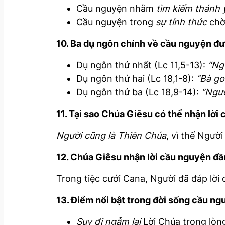
Cầu nguyện nhằm
tìm kiếm thánh 
Cầu nguyện trong
sự tỉnh thức
chờ
10. Ba dụ ngôn chính về cầu nguyện đượ
Dụ ngôn thứ nhất (Lc 11,5-13):
“Ng
Dụ ngôn thứ hai (Lc 18,1-8):
“Bà go
Dụ ngôn thứ ba (Lc 18,9-14):
“Ngườ
11. Tại sao Chúa Giêsu có thể nhận lời
Người cũng là Thiên Chúa
, vì thế Ngườ
12. Chúa Giêsu nhận lời cầu nguyện đầ
Trong tiệc cưới Cana, Người đã đáp lời
13. Điểm nổi bật trong đời sống cầu ng
Suy đi ngẫm lại
Lời Chúa trong lòng 