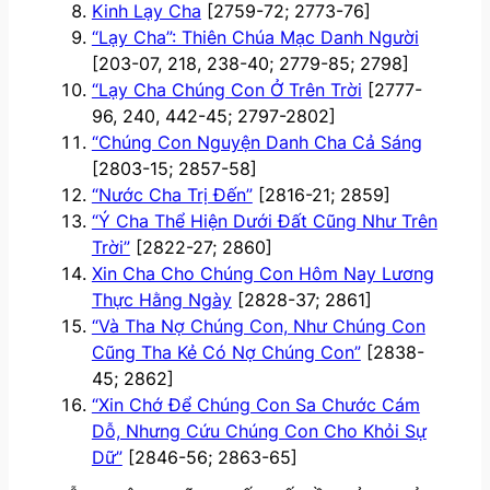
Kinh Lạy Cha
[2759-72; 2773-76]
“Lạy Cha”: Thiên Chúa Mạc Danh Người
[203-07, 218, 238-40; 2779-85; 2798]
“Lạy Cha Chúng Con Ở Trên Trời
[2777-
96, 240, 442-45; 2797-2802]
“Chúng Con Nguyện Danh Cha Cả Sáng
[2803-15; 2857-58]
“Nước Cha Trị Đến”
[2816-21; 2859]
“Ý Cha Thể Hiện Dưới Đất Cũng Như Trên
Trời”
[2822-27; 2860]
Xin Cha Cho Chúng Con Hôm Nay Lương
Thực Hằng Ngày
[2828-37; 2861]
“Và Tha Nợ Chúng Con, Như Chúng Con
Cũng Tha Kẻ Có Nợ Chúng Con”
[2838-
45; 2862]
“Xin Chớ Để Chúng Con Sa Chước Cám
Dỗ, Nhưng Cứu Chúng Con Cho Khỏi Sự
Dữ”
[2846-56; 2863-65]