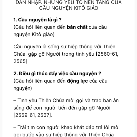
DẪN NHẬP. NHỮNG YẾU TỐ NỀN TẢNG CỦA
CẦU NGUYỆN KITÔ GIÁO
1. Cầu nguyện là gì ?
(Câu hỏi liên quan đến
bản chất
của cầu
nguyện Kitô giáo)
Cầu nguyện là sống sự hiệp thông với Thiên
Chúa, gặp gỡ Người trong tình yêu [2560-61,
2565]
2. Điều gì thúc đẩy việc cầu nguyện ?
(Câu hỏi liên quan đến
động lực
của cầu
nguyện)
– Tình yêu Thiên Chúa mời gọi và trao ban ân
sủng để con người tiến đến gặp gỡ Người
[2559-61, 2567].
– Trái tim con người khao khát đáp trả lời mời
gọi bước vào sự hiệp thông với Thiên Chúa