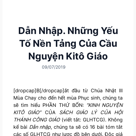
Dẫn Nhập. Những Yếu
Tố Nền Tảng Của Cầu
Nguyện Kitô Giáo
09/07/2019
[dropcap]B[/dropcap]ắt đầu từ Chúa Nhật III
Mùa Chay cho đến hết mùa Phục sinh, chúng ta
sẽ tìm hiểu PHẦN THỨ BỐN:
“KINH NGUYỆN
KITÔ GIÁO”
CỦA
SÁCH GIÁO LÝ CỦA HỘI
THÁNH CÔNG GIÁO
(viết tắt: GLHTCG). Không
kể bài
Dẫn nhập
, chúng ta sẽ có 16 bài tóm tắt
các số GLHTCG như lược đồ bên dưới. Độc giả