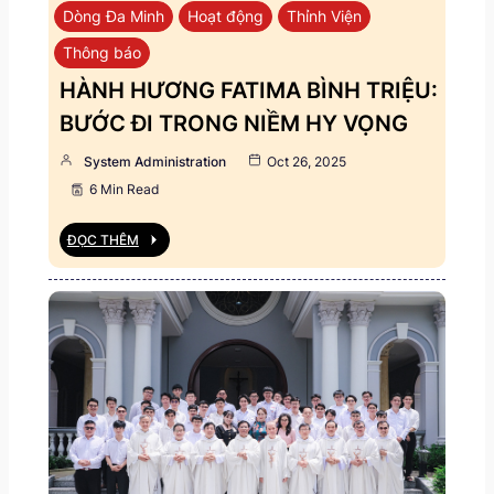
Dòng Đa Minh
Hoạt động
Thỉnh Viện
Thông báo
HÀNH HƯƠNG FATIMA BÌNH TRIỆU:
BƯỚC ĐI TRONG NIỀM HY VỌNG
System Administration
Oct 26, 2025
6 Min Read
ĐỌC THÊM