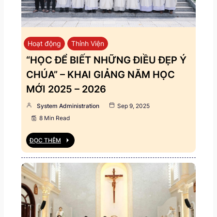
Hoạt động
Thỉnh Viện
“HỌC ĐỂ BIẾT NHỮNG ĐIỀU ĐẸP Ý
CHÚA” – KHAI GIẢNG NĂM HỌC
MỚI 2025 – 2026
System Administration
Sep 9, 2025
8 Min Read
ĐỌC THÊM