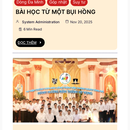
Dòng Đa Minh
Góp nhặt
Suy tư
BÀI HỌC TỪ MỘT BỤI HỒNG
System Administration
Nov 20, 2025
6 Min Read
ĐỌC THÊM