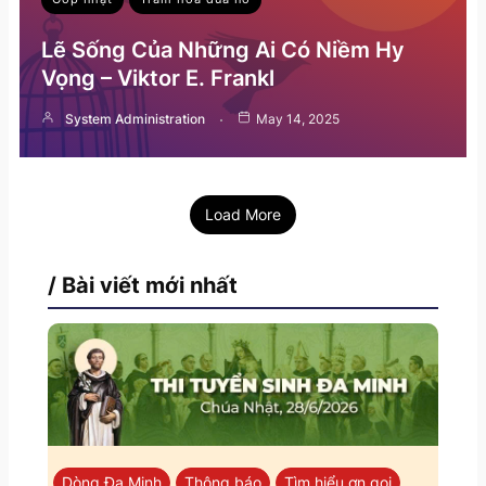
Lẽ Sống Của Những Ai Có Niềm Hy
Vọng – Viktor E. Frankl
System Administration
May 14, 2025
Load More
/ Bài viết mới nhất
Dòng Đa Minh
Thông báo
Tìm hiểu ơn gọi