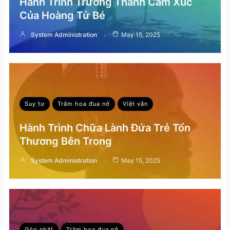
Hành Trình Trưởng Thành Cảm Xúc
Của Hoàng Tử Bé
System Administration
May 15, 2025
Suy tư
Trăm hoa đua nở
Việt văn
Hành Trình Chữa Lành Đứa Trẻ Tổn
Thương Bên Trong
System Administration
May 15, 2025
Góp nhặt
Trăm hoa đua nở