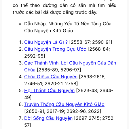
có thể theo đường dẫn có sẵn mà tìm hiểu
trước các bài đã được đăng trước đây.
Dẫn Nhập. Những Yếu Tố Nền Tảng Của
Cầu Nguyện Kitô Giáo
Cầu Nguyện Là Gì ?
[2558-67; 2590-91]
Cầu Nguyện Trong Cựu Ước
[2568-84;
2592-95]
Các Thánh Vịnh, Lời Cầu Nguyện Của Dân
Chúa
[2585-89, 5296-97]
Chúa Giêsu Cầu Nguyện
[2598-2616,
2746-51; 2620-21, 2758]
Hội Thánh Cầu Nguyện
[2623-43; 2644-
49]
Truyền Thống Cầu Nguyện Kitô Giáo
[2650-91, 2617-19; 2692-96, 2622]
Đời Sống Cầu Nguyện
[2697-2745; 2752-
57]