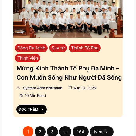
Dòng Đa Minh
Suy tư
Thánh Tổ Phụ
Thỉnh Viện
Mừng Kính Thánh Tổ Phụ Đa Minh –
Con Muốn Sống Như Người Đã Sống
System Administration
Aug 10, 2025
10 Min Read
ĐỌC THÊM
1
2
3
…
164
Next