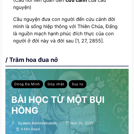
nguyện)
Cầu nguyện đưa con người đến cứu cánh đời
mình là sống hiệp thông với Thiên Chúa, Đấng
là nguồn mạch hạnh phúc đích thực của con
người ở đời này và đời sau [1, 27, 2855].
/ Trăm hoa đua nở
Dòng Đa Minh
Góp nhặt
Suy tư
BÀI HỌC TỪ MỘT BỤI
HỒNG
System Administration
Nov 20, 2025
6 Min Read