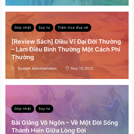
Góp nhặt
Suy tư
Trăm hoa đua nở
[Review Sách] Điều Vĩ Đại Đời Thường
– Làm Điều Bình Thường Một Cách Phi
Thường
System Administration
May 19, 2025
Góp nhặt
Suy tư
Bài Giảng Vô Ngôn – Về Một Đời Sống
Thánh Hiến Giữa Lòng Đời