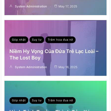
System Administration
May 17, 2025
Góp nhặt
Suy tư
Trăm hoa đua nở
Niềm Hy Vọng Của Đứa Trẻ Lạc Loài –
The Lost Boy
System Administration
May 16, 2025
Góp nhặt
Suy tư
Trăm hoa đua nở