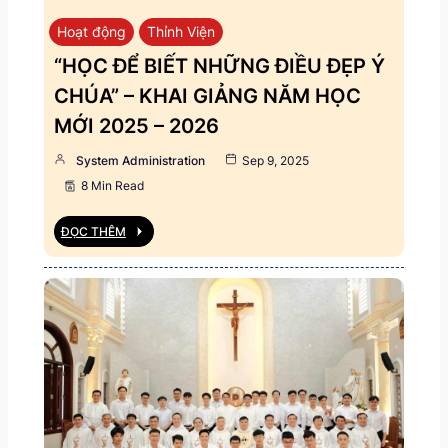
Hoạt động
Thỉnh Viện
“HỌC ĐỂ BIẾT NHỮNG ĐIỀU ĐẸP Ý
CHÚA” – KHAI GIẢNG NĂM HỌC
MỚI 2025 – 2026
System Administration
Sep 9, 2025
8 Min Read
ĐỌC THÊM