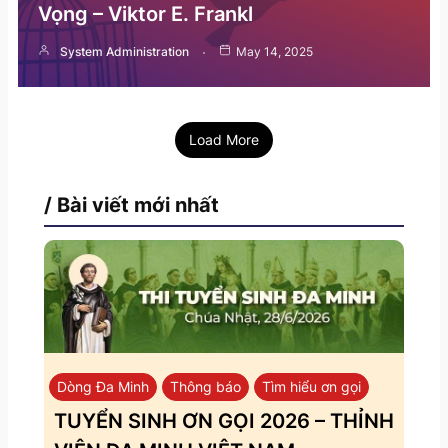
Vọng – Viktor E. Frankl
System Administration
May 14, 2025
Load More
/ Bài viết mới nhất
Dòng Đa Minh
Thông báo
Tìm hiểu ơn gọi
TUYỂN SINH ƠN GỌI 2026 – THỈNH