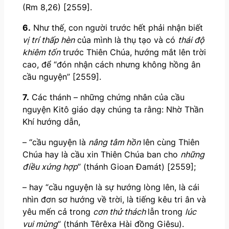
(Rm 8,26) [2559].
6.
Như thế, con người trước hết phải nhận biết
vị trí thấp hèn
của mình là thụ tạo và có
thái độ
khiêm tốn
trước Thiên Chúa, hướng mắt lên trời
cao, để “đón nhận cách nhưng không hồng ân
cầu nguyện” [2559].
7.
Các thánh – những chứng nhân của cầu
nguyện Kitô giáo dạy chúng ta rằng: Nhờ Thần
Khí hướng dẫn,
– “cầu nguyện là
nâng tâm hồn
lên cùng Thiên
Chúa hay là cầu xin Thiên Chúa ban cho
những
điều xứng hợp
” (thánh Gioan Đamát) [2559];
– hay “cầu nguyện là sự hướng lòng lên, là cái
nhìn đơn sơ hướng về trời, là tiếng kêu tri ân và
yêu mến cả trong
cơn thử thách
lẫn trong
lúc
vui mừng
” (thánh Têrêxa Hài đồng Giêsu).