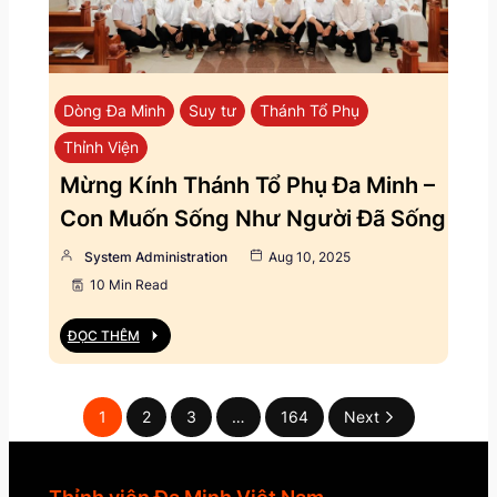
Dòng Đa Minh
Suy tư
Thánh Tổ Phụ
Thỉnh Viện
Mừng Kính Thánh Tổ Phụ Đa Minh –
Con Muốn Sống Như Người Đã Sống
System Administration
Aug 10, 2025
10 Min Read
ĐỌC THÊM
1
2
3
…
164
Next