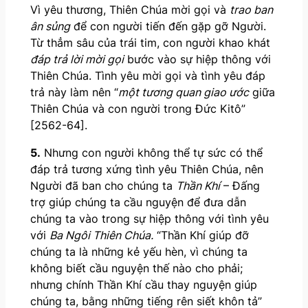
Vì yêu thương, Thiên Chúa mời gọi và
trao ban
ân sủng
để con người tiến đến gặp gỡ Người.
Từ thẳm sâu của trái tim, con người khao khát
đáp trả lời mời gọi
bước vào sự hiệp thông với
Thiên Chúa. Tình yêu mời gọi và tình yêu đáp
trả này làm nên “
một tương quan giao ước
giữa
Thiên Chúa và con người trong Đức Kitô”
[2562-64].
5.
Nhưng con người không thể tự sức có thể
đáp trả tương xứng tình yêu Thiên Chúa, nên
Người đã ban cho chúng ta
Thần Khí
– Đấng
trợ giúp chúng ta cầu nguyện để đưa dẫn
chúng ta vào trong sự hiệp thông với tình yêu
với
Ba Ngôi Thiên Chúa.
“Thần Khí giúp đỡ
chúng ta là những kẻ yếu hèn, vì chúng ta
không biết cầu nguyện thế nào cho phải;
nhưng chính Thần Khí cầu thay nguyện giúp
chúng ta, bằng những tiếng rên siết khôn tả”