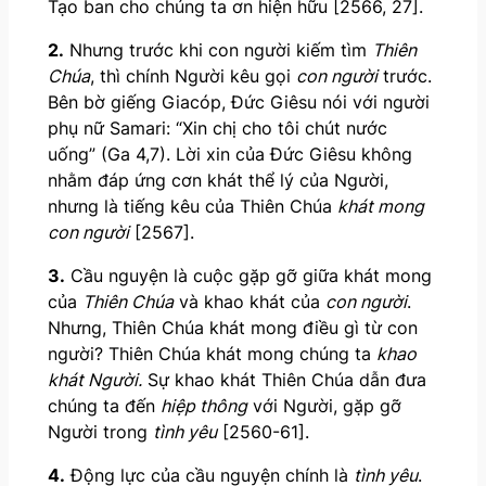
Tạo ban cho chúng ta ơn hiện hữu [2566, 27].
2.
Nhưng trước khi con người kiếm tìm
Thiên
Chúa
, thì chính Người kêu gọi
con người
trước.
Bên bờ giếng Giacóp, Đức Giêsu nói với người
phụ nữ Samari: “Xin chị cho tôi chút nước
uống” (Ga 4,7). Lời xin của Đức Giêsu không
nhằm đáp ứng cơn khát thể lý của Người,
nhưng là tiếng kêu của Thiên Chúa
khát mong
con người
[2567].
3.
Cầu nguyện là cuộc gặp gỡ giữa khát mong
của
Thiên Chúa
và khao khát của
con người
.
Nhưng, Thiên Chúa khát mong điều gì từ con
người? Thiên Chúa khát mong chúng ta
khao
khát Người.
Sự khao khát Thiên Chúa dẫn đưa
chúng ta đến
hiệp thông
với Người, gặp gỡ
Người trong
tình yêu
[2560-61].
4.
Động lực của cầu nguyện chính là
tình yêu
.