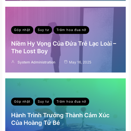
Góp nhặt
Suy tư
Trăm hoa đua nở
Niềm Hy Vọng Của Đứa Trẻ Lạc Loài –
The Lost Boy
System Administration
May 16, 2025
Góp nhặt
Suy tư
Trăm hoa đua nở
Hành Trình Trưởng Thành Cảm Xúc
Của Hoàng Tử Bé