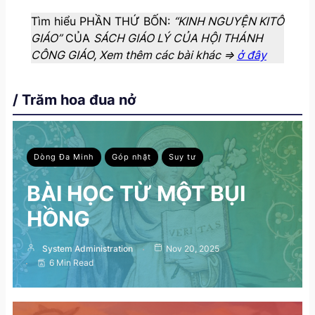
Tìm hiểu PHẦN THỨ BỐN:
“KINH NGUYỆN KITÔ
GIÁO”
CỦA
SÁCH GIÁO LÝ CỦA HỘI THÁNH
CÔNG GIÁO, Xem thêm các bài khác =>
ở đây
/ Trăm hoa đua nở
Dòng Đa Minh
Góp nhặt
Suy tư
BÀI HỌC TỪ MỘT BỤI
HỒNG
System Administration
Nov 20, 2025
6 Min Read