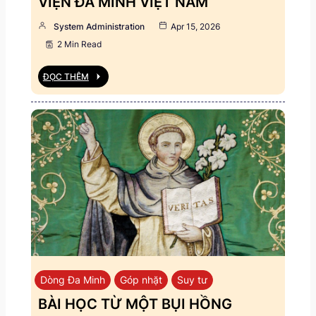
VIỆN ĐA MINH VIỆT NAM
System Administration
Apr 15, 2026
2 Min Read
ĐỌC THÊM
Dòng Đa Minh
Góp nhặt
Suy tư
BÀI HỌC TỪ MỘT BỤI HỒNG