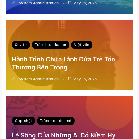
System Administration
May 15, 2025
Suy tư
Trăm hoa đua nở
Việt văn
Hành Trình Chữa Lành Đứa Trẻ Tổn
Thương Bên Trong
System Administration
May 15, 2025
Góp nhặt
Trăm hoa đua nở
Lẽ Sống Của Những Ai Có Niềm Hy