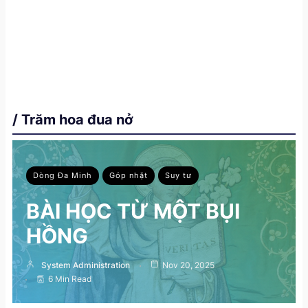
/ Trăm hoa đua nở
Dòng Đa Minh
Góp nhặt
Suy tư
BÀI HỌC TỪ MỘT BỤI
HỒNG
System Administration
Nov 20, 2025
6 Min Read