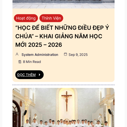
Hoạt động
Thỉnh Viện
“HỌC ĐỂ BIẾT NHỮNG ĐIỀU ĐẸP Ý
CHÚA” – KHAI GIẢNG NĂM HỌC
MỚI 2025 – 2026
System Administration
Sep 9, 2025
8 Min Read
ĐỌC THÊM