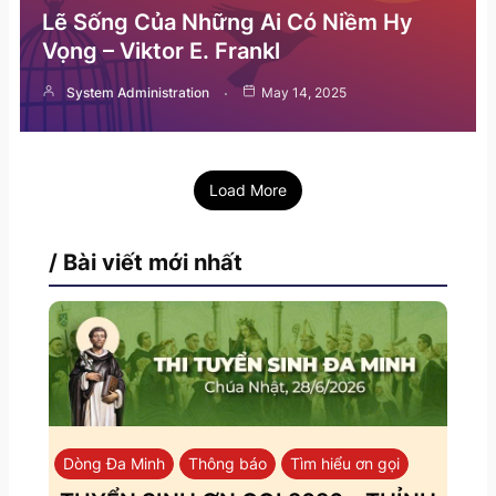
Lẽ Sống Của Những Ai Có Niềm Hy
Vọng – Viktor E. Frankl
System Administration
May 14, 2025
Load More
/ Bài viết mới nhất
Dòng Đa Minh
Thông báo
Tìm hiểu ơn gọi