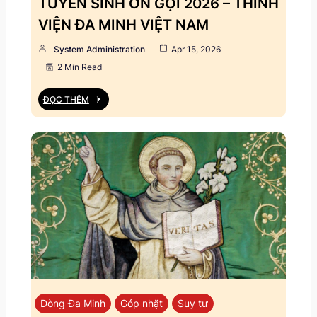
TUYỂN SINH ƠN GỌI 2026 – THỈNH
VIỆN ĐA MINH VIỆT NAM
System Administration
Apr 15, 2026
2 Min Read
ĐỌC THÊM
Dòng Đa Minh
Góp nhặt
Suy tư