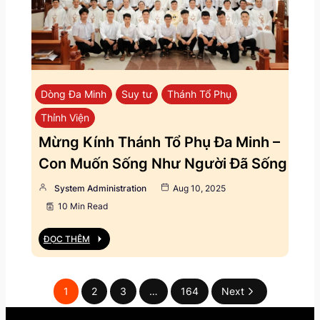
Dòng Đa Minh
Suy tư
Thánh Tổ Phụ
Thỉnh Viện
Mừng Kính Thánh Tổ Phụ Đa Minh –
Con Muốn Sống Như Người Đã Sống
System Administration
Aug 10, 2025
10 Min Read
ĐỌC THÊM
1
2
3
…
164
Next