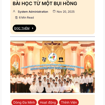
BÀI HỌC TỪ MỘT BỤI HỒNG
System Administration
Nov 20, 2025
6 Min Read
ĐỌC THÊM
Dòng Đa Minh
Hoạt động
Thỉnh Viện