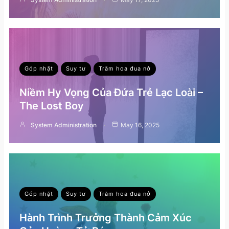
Góp nhặt
Suy tư
Trăm hoa đua nở
Niềm Hy Vọng Của Đứa Trẻ Lạc Loài –
The Lost Boy
System Administration
May 16, 2025
Góp nhặt
Suy tư
Trăm hoa đua nở
Hành Trình Trưởng Thành Cảm Xúc