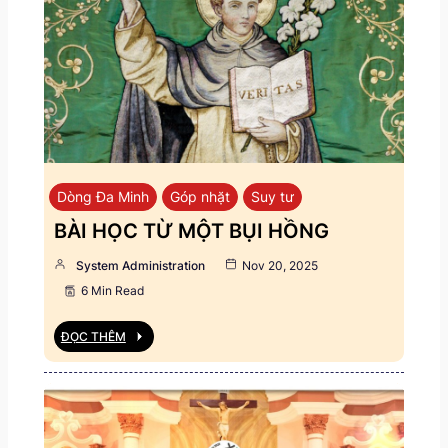
Dòng Đa Minh
Góp nhặt
Suy tư
BÀI HỌC TỪ MỘT BỤI HỒNG
System Administration
Nov 20, 2025
6 Min Read
ĐỌC THÊM