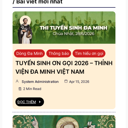
/ Bài viết mới nhất
Dòng Đa Minh
Thông báo
Tìm hiểu ơn gọi
TUYỂN SINH ƠN GỌI 2026 – THỈNH
VIỆN ĐA MINH VIỆT NAM
System Administration
Apr 15, 2026
2 Min Read
ĐỌC THÊM