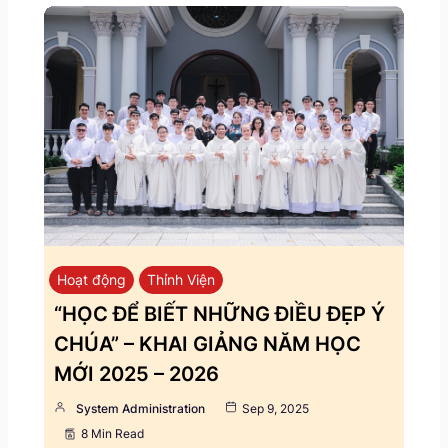
Hoạt động
Thỉnh Viện
“HỌC ĐỂ BIẾT NHỮNG ĐIỀU ĐẸP Ý
CHÚA” – KHAI GIẢNG NĂM HỌC
MỚI 2025 – 2026
System Administration
Sep 9, 2025
8 Min Read