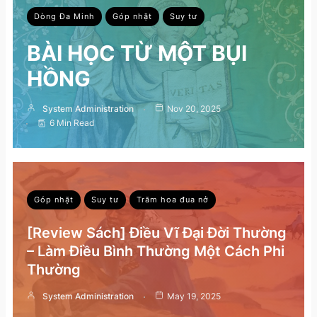
Dòng Đa Minh
Góp nhặt
Suy tư
BÀI HỌC TỪ MỘT BỤI
HỒNG
System Administration
Nov 20, 2025
6 Min Read
Góp nhặt
Suy tư
Trăm hoa đua nở
[Review Sách] Điều Vĩ Đại Đời Thường
– Làm Điều Bình Thường Một Cách Phi
Thường
System Administration
May 19, 2025