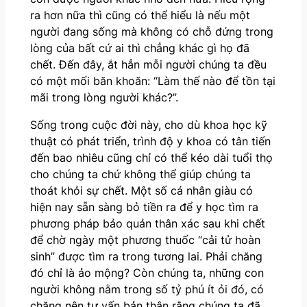
ra hơn nữa thì cũng có thể hiểu là nếu một
người đang sống mà không có chỗ đứng trong
lòng của bất cứ ai thì chẳng khác gì họ đã
chết. Đến đây, ắt hẳn mỗi người chúng ta đều
có một mối băn khoăn: “Làm thế nào để tồn tại
mãi trong lòng người khác?”.
Sống trong cuộc đời này, cho dù khoa học kỹ
thuật có phát triển, trình độ y khoa có tân tiến
đến bao nhiêu cũng chỉ có thể kéo dài tuổi thọ
cho chúng ta chứ không thể giúp chúng ta
thoát khỏi sự chết. Một số cá nhân giàu có
hiện nay sẵn sàng bỏ tiền ra để y học tìm ra
phương pháp bảo quản thân xác sau khi chết
để chờ ngày một phương thuốc “cải tử hoàn
sinh” được tìm ra trong tương lai. Phải chăng
đó chỉ là ảo mộng? Còn chúng ta, những con
người không nằm trong số tỷ phú ít ỏi đó, có
chăng nên tự vấn bản thân rằng chúng ta đã,