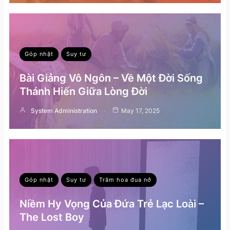
Góp nhặt
Suy tư
Bài Giảng Vô Ngôn – Về Một Đời Sống
Thánh Hiến Giữa Lòng Đời
System Administration
May 17, 2025
Góp nhặt
Suy tư
Trăm hoa đua nở
Niềm Hy Vọng Của Đứa Trẻ Lạc Loài –
The Lost Boy