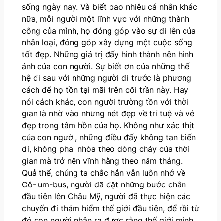
sống ngày nay. Và biết bao nhiêu cá nhân khác
nữa, mỗi người một lĩnh vực với những thành
công của mình, họ đóng góp vào sự đi lên của
nhân loại, đóng góp xây dựng một cuộc sống
tốt đẹp. Những giá trị đấy hình thành nên hình
ảnh của con người. Sự biết ơn của những thế
hệ đi sau với những người đi trước là phương
cách để họ tồn tại mãi trên cõi trần này. Hay
nói cách khác, con người trường tồn với thời
gian là nhờ vào những nét đẹp về trí tuệ và vẻ
đẹp trong tâm hồn của họ. Không như xác thịt
của con người, những điều đấy không tan biến
đi, không phai nhòa theo dòng chảy của thời
gian mà trở nên vĩnh hằng theo năm tháng.
Quả thế, chúng ta chắc hẳn vẫn luôn nhớ về
Cô-lum-bus, người đã đặt những bước chân
đầu tiên lên Châu Mỹ, người đã thực hiện các
chuyến đi thám hiểm thế giới đầu tiên, để rồi từ
đó con người nhận ra được rằng thế giới mình