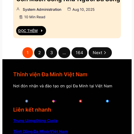
System Administration
Aug 10, 2025
10 Min Read
ĐỌC THÊM
1
2
3
…
164
Next
Thỉnh viện Đa Minh Việt Nam
Nơi đón nhận và đào tạo ơn gọi Đa Minh tại Việt Nam
Liên kết nhanh
Trung Ương Dòng Curia
Tỉnh Dòng Đa Minh Việt Nam