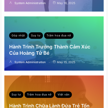
System Administration
May 16, 2025
Góp nhặt
Suy tư
Trăm hoa đua nở
Hành Trình Trưởng Thành Cảm Xúc
Của Hoàng Tử Bé
System Administration
May 15, 2025
Suy tư
Trăm hoa đua nở
Việt văn
Hành Trình Chữa Lành Đứa Trẻ Tổn