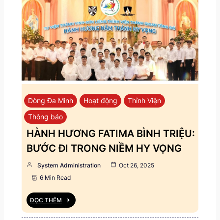
Dòng Đa Minh
Hoạt động
Thỉnh Viện
Thông báo
HÀNH HƯƠNG FATIMA BÌNH TRIỆU:
BƯỚC ĐI TRONG NIỀM HY VỌNG
System Administration
Oct 26, 2025
6 Min Read
ĐỌC THÊM