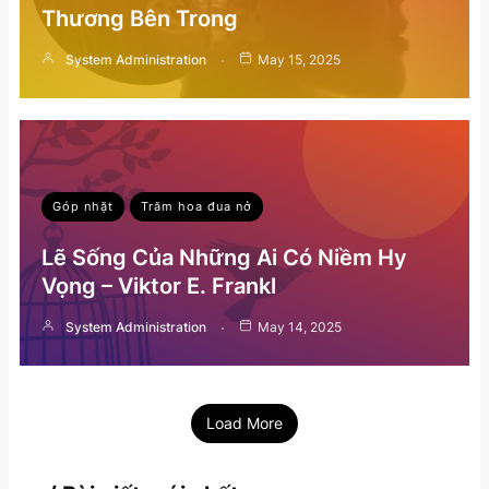
Thương Bên Trong
System Administration
May 15, 2025
Góp nhặt
Trăm hoa đua nở
Lẽ Sống Của Những Ai Có Niềm Hy
Vọng – Viktor E. Frankl
System Administration
May 14, 2025
Load More