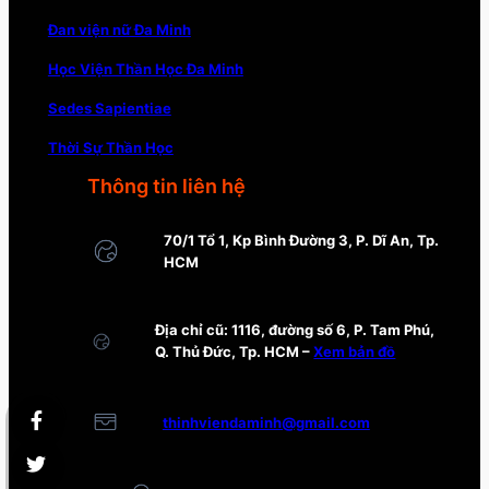
Đan viện nữ Đa Minh
Học Viện Thần Học Đa Minh
Sedes Sapientiae
Thời Sự Thần Học
Thông tin liên hệ
70/1 Tổ 1, Kp Bình Đường 3, P. Dĩ An, Tp.
HCM
Địa chỉ cũ: 1116, đường số 6, P. Tam Phú,
Q. Thủ Đức, Tp. HCM –
Xem bản đồ
thinhviendaminh@gmail.com