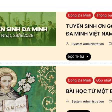
Dòng Đa Minh
Thông b
TUYỂN SINH ƠN GỌ
ĐA MINH VIỆT NA
System Administration
ĐỌC THÊM
Dòng Đa Minh
Góp nhặt
BÀI HỌC TỪ MỘT 
System Administration