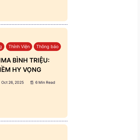
g
Thỉnh Viện
Thông báo
MA BÌNH TRIỆU:
IỀM HY VỌNG
Oct 26, 2025
6 Min Read