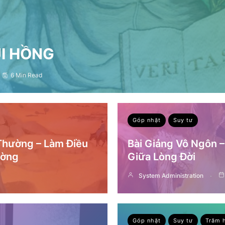
ỤI HỒNG
6 Min Read
Góp nhặt
Suy tư
 Thường – Làm Điều
Bài Giảng Vô Ngôn 
ường
Giữa Lòng Đời
System Administration
Góp nhặt
Suy tư
Trăm 