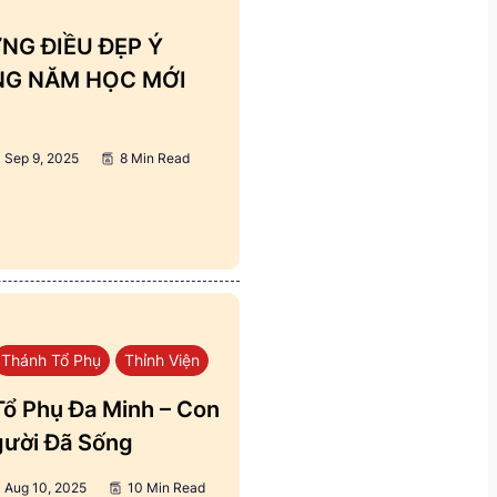
NG ĐIỀU ĐẸP Ý
ẢNG NĂM HỌC MỚI
Sep 9, 2025
8 Min Read
Thánh Tổ Phụ
Thỉnh Viện
ổ Phụ Đa Minh – Con
ười Đã Sống
Aug 10, 2025
10 Min Read