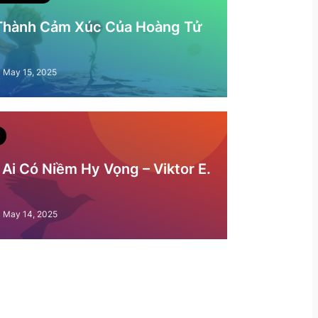
 Thành Cảm Xúc Của Hoàng Tử
May 15, 2025
Ai Có Niềm Hy Vọng – Viktor E.
May 14, 2025