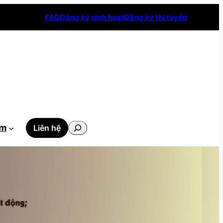
FAQ
Đăng ký sinh hoạt
Đăng ký thi tuyển
Tìm
ẫm
Liên hệ
kiếm