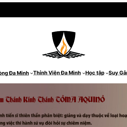
Thỉnh Viện Đa Minh
Học tập
Suy G
òng Đa Minh