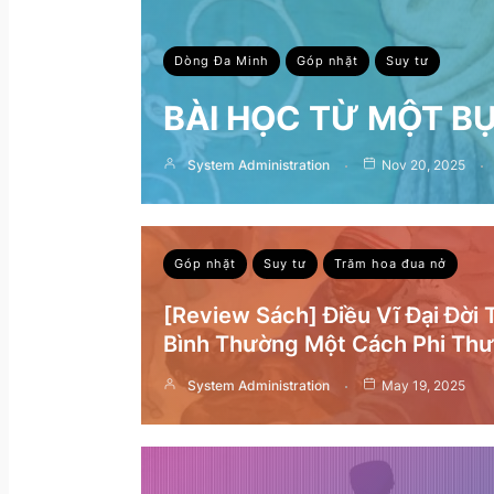
Dòng Đa Minh
Góp nhặt
Suy tư
BÀI HỌC TỪ MỘT B
System Administration
Nov 20, 2025
Góp nhặt
Suy tư
Trăm hoa đua nở
[Review Sách] Điều Vĩ Đại Đời
Bình Thường Một Cách Phi Th
System Administration
May 19, 2025