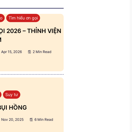
áo
Tìm hiểu ơn gọi
I 2026 – THỈNH VIỆN
M
Apr 15, 2026
2 Min Read
Suy tư
BỤI HỒNG
Nov 20, 2025
6 Min Read