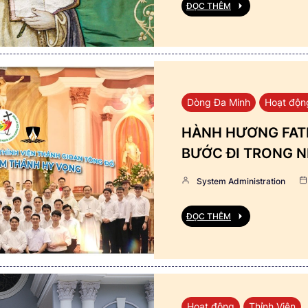
ĐỌC THÊM
Dòng Đa Minh
Hoạt độn
HÀNH HƯƠNG FATI
BƯỚC ĐI TRONG N
System Administration
ĐỌC THÊM
Hoạt động
Thỉnh Viện