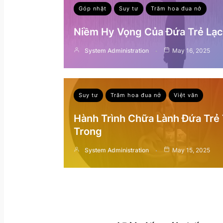
Góp nhặt
Suy tư
Trăm hoa đua nở
Niềm Hy Vọng Của Đứa Trẻ Lạc 
System Administration
May 16, 2025
Suy tư
Trăm hoa đua nở
Việt văn
Hành Trình Chữa Lành Đứa Trẻ
Trong
System Administration
May 15, 2025