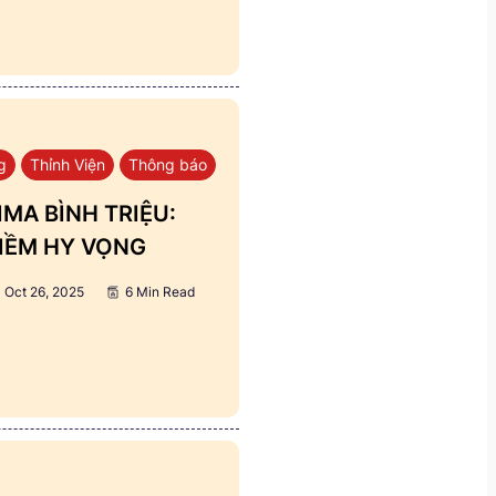
g
Thỉnh Viện
Thông báo
MA BÌNH TRIỆU:
IỀM HY VỌNG
Oct 26, 2025
6 Min Read