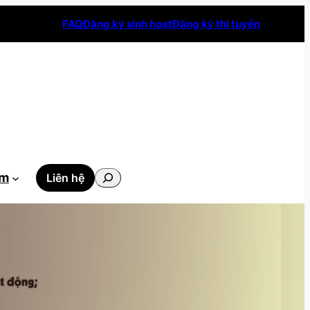
FAQ
Đăng ký sinh hoạt
Đăng ký thi tuyển
Tìm
ẫm
Liên hệ
kiếm