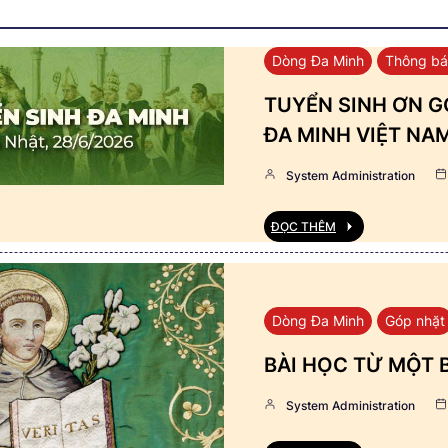
Dòng Đa Minh
Thông b
TUYỂN SINH ƠN GỌ
ĐA MINH VIỆT NA
System Administration
ĐỌC THÊM
Dòng Đa Minh
Góp nhặt
BÀI HỌC TỪ MỘT 
System Administration