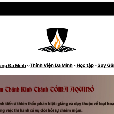
Thỉnh Viện Đa Minh
Học tập
Suy G
òng Đa Minh