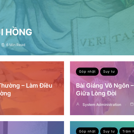
ỤI HỒNG
6 Min Read
Góp nhặt
Suy tư
 Thường – Làm Điều
Bài Giảng Vô Ngôn 
ường
Giữa Lòng Đời
System Administration
Góp nhặt
Suy tư
Trăm 