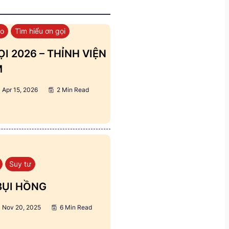
áo
Tìm hiểu ơn gọi
I 2026 – THỈNH VIỆN
M
Apr 15, 2026
2 Min Read
Suy tư
BỤI HỒNG
Nov 20, 2025
6 Min Read