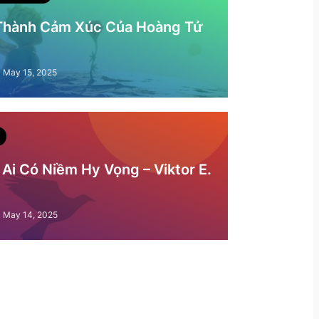
 Thành Cảm Xúc Của Hoàng Tử
May 15, 2025
Ai Có Niềm Hy Vọng – Viktor E.
May 14, 2025