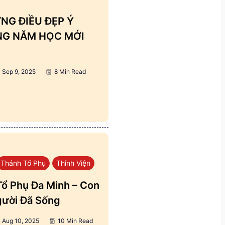
NG ĐIỀU ĐẸP Ý
ẢNG NĂM HỌC MỚI
Sep 9, 2025
8 Min Read
Thánh Tổ Phụ
Thỉnh Viện
ổ Phụ Đa Minh – Con
ười Đã Sống
Aug 10, 2025
10 Min Read