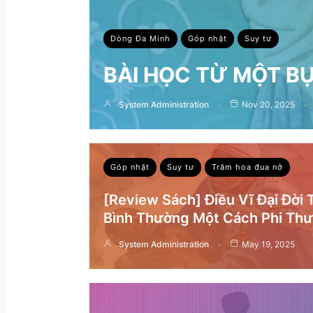
Dòng Đa Minh
Góp nhặt
Suy tư
BÀI HỌC TỪ MỘT B
System Administration
Nov 20, 2025
Góp nhặt
Suy tư
Trăm hoa đua nở
[Review Sách] Điều Vĩ Đại Đời
Bình Thường Một Cách Phi Th
System Administration
May 19, 2025