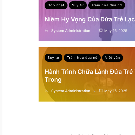
Góp nhặt
Suy tư
Trăm hoa đua nở
Niềm Hy Vọng Của Đứa Trẻ Lạc 
System Administration
May 16, 2025
Suy tư
Trăm hoa đua nở
Việt văn
Hành Trình Chữa Lành Đứa Trẻ
Trong
System Administration
May 15, 2025