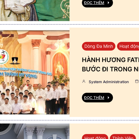
ĐỌC THÊM
Dòng Đa Minh
Hoạt độn
HÀNH HƯƠNG FATI
BƯỚC ĐI TRONG N
System Administration
ĐỌC THÊM
Hoạt động
Thỉnh Viện