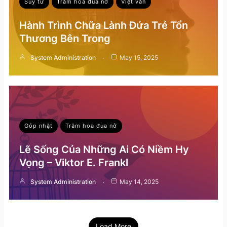
Suy tư
Trăm hoa đua nở
Việt văn
Hành Trình Chữa Lành Đứa Trẻ Tổn
Thương Bên Trong
System Administration
May 15, 2025
Góp nhặt
Trăm hoa đua nở
Lẽ Sống Của Những Ai Có Niềm Hy
Vọng – Viktor E. Frankl
System Administration
May 14, 2025
Load More