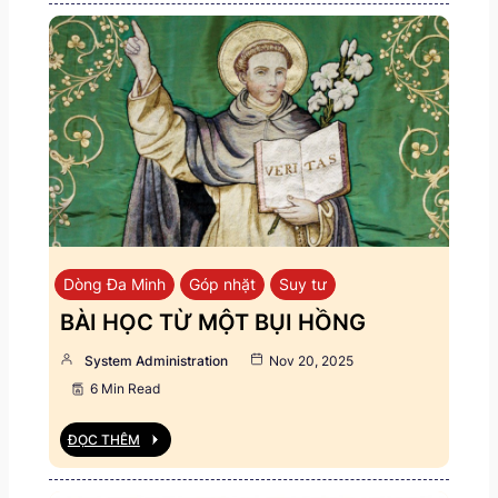
Dòng Đa Minh
Góp nhặt
Suy tư
BÀI HỌC TỪ MỘT BỤI HỒNG
System Administration
Nov 20, 2025
6 Min Read
ĐỌC THÊM