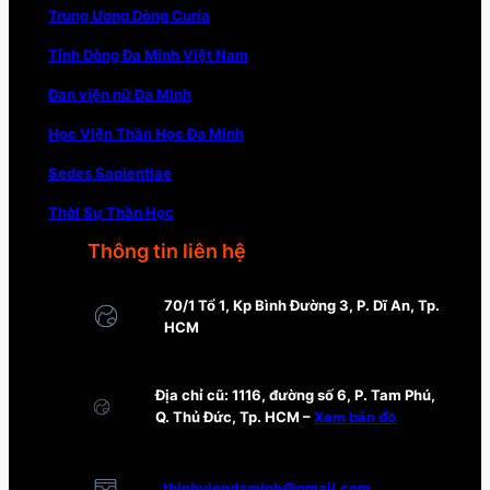
Trung Ương Dòng Curia
Tỉnh Dòng Đa Minh Việt Nam
Đan viện nữ Đa Minh
Học Viện Thần Học Đa Minh
Sedes Sapientiae
Thời Sự Thần Học
Thông tin liên hệ
70/1 Tổ 1, Kp Bình Đường 3, P. Dĩ An, Tp.
HCM
Địa chỉ cũ: 1116, đường số 6, P. Tam Phú,
Q. Thủ Đức, Tp. HCM –
Xem bản đồ
thinhviendaminh@gmail.com