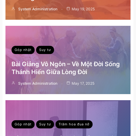
System Administration
May 19, 2025
Góp nhặt
Suy tư
Bài Giảng Vô Ngôn – Về Một Đời Sống
Thánh Hiến Giữa Lòng Đời
System Administration
May 17, 2025
Góp nhặt
Suy tư
Trăm hoa đua nở