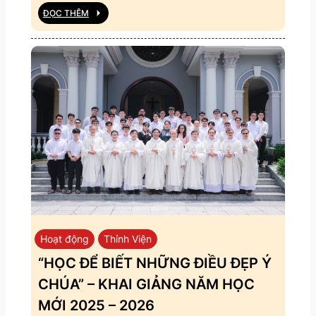
ĐỌC THÊM
Hoạt động
Thỉnh Viện
“HỌC ĐỂ BIẾT NHỮNG ĐIỀU ĐẸP Ý
CHÚA” – KHAI GIẢNG NĂM HỌC
MỚI 2025 – 2026