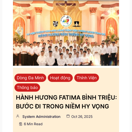
Dòng Đa Minh
Hoạt động
Thỉnh Viện
Thông báo
HÀNH HƯƠNG FATIMA BÌNH TRIỆU:
BƯỚC ĐI TRONG NIỀM HY VỌNG
System Administration
Oct 26, 2025
6 Min Read