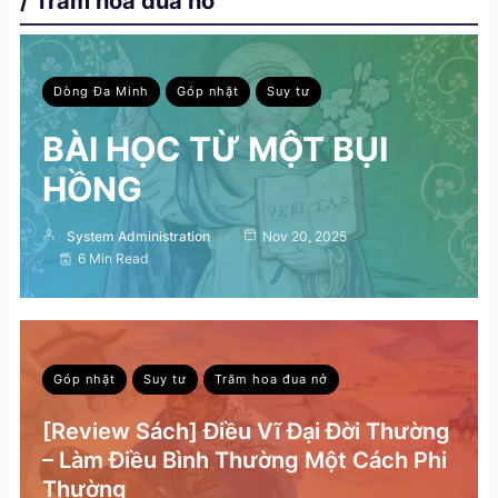
/ Trăm hoa đua nở
Dòng Đa Minh
Góp nhặt
Suy tư
BÀI HỌC TỪ MỘT BỤI
HỒNG
System Administration
Nov 20, 2025
6 Min Read
Góp nhặt
Suy tư
Trăm hoa đua nở
[Review Sách] Điều Vĩ Đại Đời Thường
– Làm Điều Bình Thường Một Cách Phi
Thường