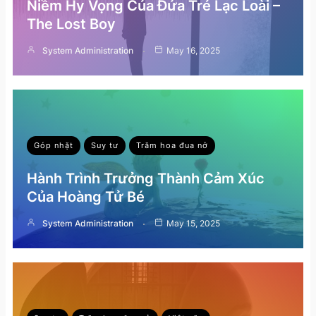
Niềm Hy Vọng Của Đứa Trẻ Lạc Loài –
The Lost Boy
System Administration
May 16, 2025
Góp nhặt
Suy tư
Trăm hoa đua nở
Hành Trình Trưởng Thành Cảm Xúc
Của Hoàng Tử Bé
System Administration
May 15, 2025