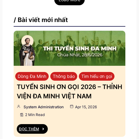
/ Bài viết mới nhất
Dòng Đa Minh
Thông báo
Tìm hiểu ơn gọi
TUYỂN SINH ƠN GỌI 2026 – THỈNH
VIỆN ĐA MINH VIỆT NAM
System Administration
Apr 15, 2026
2 Min Read
ĐỌC THÊM