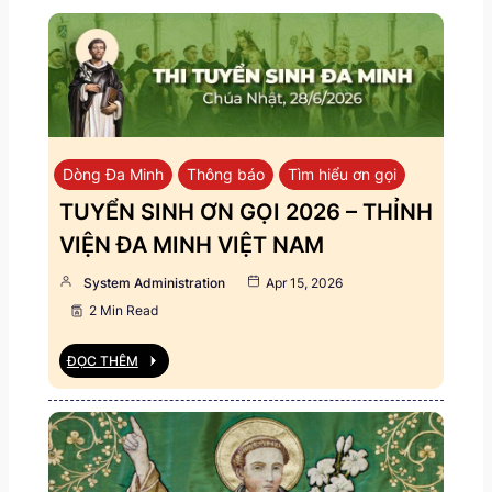
Dòng Đa Minh
Thông báo
Tìm hiểu ơn gọi
TUYỂN SINH ƠN GỌI 2026 – THỈNH
VIỆN ĐA MINH VIỆT NAM
System Administration
Apr 15, 2026
2 Min Read
ĐỌC THÊM