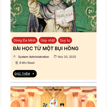
Dòng Đa Minh
Góp nhặt
Suy tư
BÀI HỌC TỪ MỘT BỤI HỒNG
System Administration
Nov 20, 2025
6 Min Read
ĐỌC THÊM