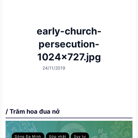
early-church-
persecution-
1024×727.jpg
24/11/2019
/ Trăm hoa đua nở
Dòng Đa Minh
Góp nhặt
Suy tư