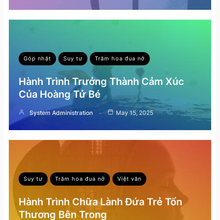
Góp nhặt
Suy tư
Trăm hoa đua nở
Hành Trình Trưởng Thành Cảm Xúc
Của Hoàng Tử Bé
System Administration
May 15, 2025
Suy tư
Trăm hoa đua nở
Việt văn
Hành Trình Chữa Lành Đứa Trẻ Tổn
Thương Bên Trong