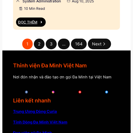
System Administration
Aug 10, 2025
10 Min Read
ĐỌC THÊM
1
2
3
…
164
Next
Thỉnh viện Đa Minh Việt Nam
Nơi đón nhận và đào tạo ơn gọi Đa Minh tại Việt Nam
Liên kết nhanh
Trung Ương Dòng Curia
Tỉnh Dòng Đa Minh Việt Nam
Đan viện nữ Đa Minh