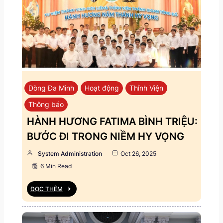
Dòng Đa Minh
Hoạt động
Thỉnh Viện
Thông báo
HÀNH HƯƠNG FATIMA BÌNH TRIỆU:
BƯỚC ĐI TRONG NIỀM HY VỌNG
System Administration
Oct 26, 2025
6 Min Read
ĐỌC THÊM