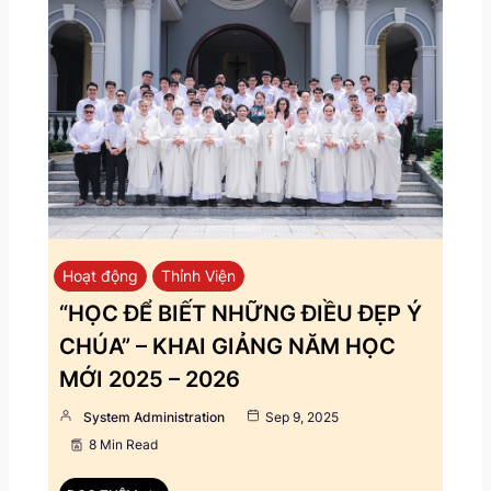
Hoạt động
Thỉnh Viện
“HỌC ĐỂ BIẾT NHỮNG ĐIỀU ĐẸP Ý
CHÚA” – KHAI GIẢNG NĂM HỌC
MỚI 2025 – 2026
System Administration
Sep 9, 2025
8 Min Read