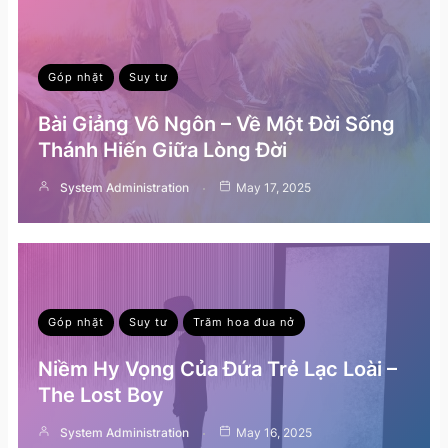
Góp nhặt
Suy tư
Bài Giảng Vô Ngôn – Về Một Đời Sống
Thánh Hiến Giữa Lòng Đời
System Administration
May 17, 2025
Góp nhặt
Suy tư
Trăm hoa đua nở
Niềm Hy Vọng Của Đứa Trẻ Lạc Loài –
The Lost Boy
System Administration
May 16, 2025