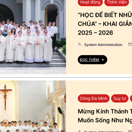
Hoạt động
Thỉnh Viện
“HỌC ĐỂ BIẾT NHỮ
CHÚA” – KHAI GI
2025 – 2026
System Administration
ĐỌC THÊM
Dòng Đa Minh
Suy tư
Mừng Kính Thánh T
Muốn Sống Như Ng