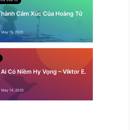
 Thành Cảm Xúc Của Hoàng Tử
May 15, 2025
Ai Có Niềm Hy Vọng – Viktor E.
May 14, 2025