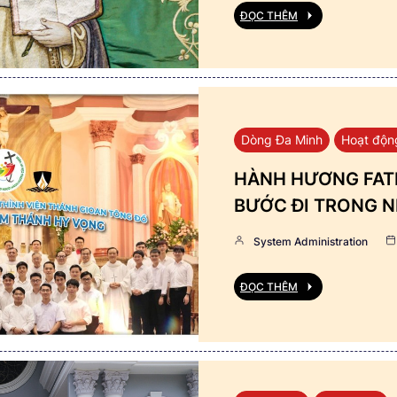
ĐỌC THÊM
Dòng Đa Minh
Hoạt độn
HÀNH HƯƠNG FATI
BƯỚC ĐI TRONG N
System Administration
ĐỌC THÊM