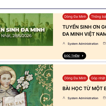
Dòng Đa Minh
Thông b
TUYỂN SINH ƠN GỌ
ĐA MINH VIỆT NA
System Administration
ĐỌC THÊM
Dòng Đa Minh
Góp nhặt
BÀI HỌC TỪ MỘT 
System Administration