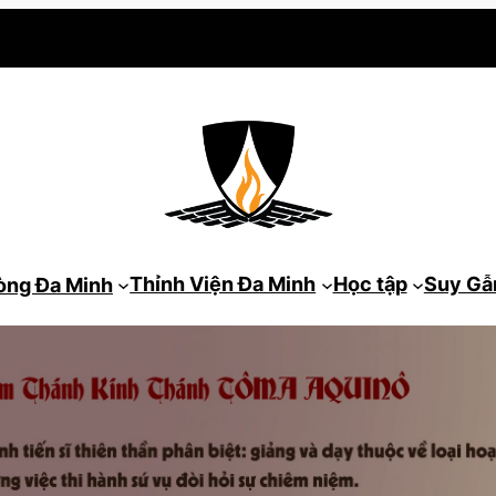
Thỉnh Viện Đa Minh
Học tập
Suy G
òng Đa Minh