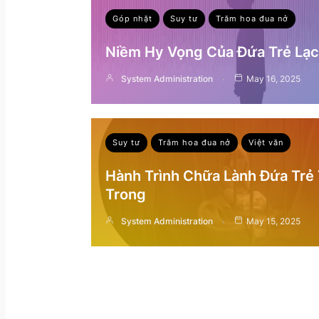
Góp nhặt
Suy tư
Trăm hoa đua nở
Niềm Hy Vọng Của Đứa Trẻ Lạc 
System Administration
May 16, 2025
Suy tư
Trăm hoa đua nở
Việt văn
Hành Trình Chữa Lành Đứa Trẻ
Trong
System Administration
May 15, 2025