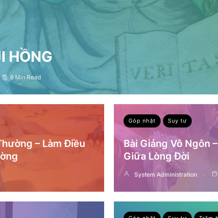
ỤI HỒNG
6 Min Read
Góp nhặt
Suy tư
 Thường – Làm Điều
Bài Giảng Vô Ngôn 
ường
Giữa Lòng Đời
System Administration
Góp nhặt
Suy tư
Trăm 