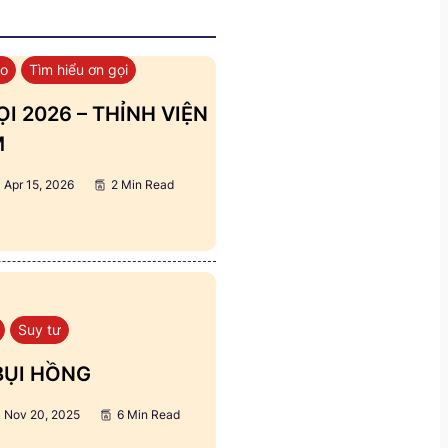
áo
Tìm hiểu ơn gọi
I 2026 – THỈNH VIỆN
M
Apr 15, 2026
2 Min Read
Suy tư
BỤI HỒNG
Nov 20, 2025
6 Min Read