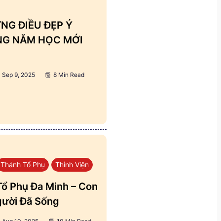
NG ĐIỀU ĐẸP Ý
ẢNG NĂM HỌC MỚI
Sep 9, 2025
8 Min Read
Thánh Tổ Phụ
Thỉnh Viện
ổ Phụ Đa Minh – Con
ười Đã Sống