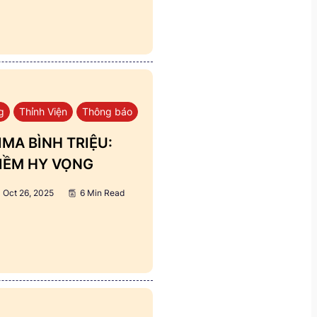
g
Thỉnh Viện
Thông báo
MA BÌNH TRIỆU:
IỀM HY VỌNG
Oct 26, 2025
6 Min Read