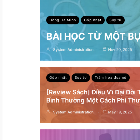
Dòng Đa Minh
Góp nhặt
Suy tư
BÀI HỌC TỪ MỘT B
System Administration
Nov 20, 2025
Góp nhặt
Suy tư
Trăm hoa đua nở
[Review Sách] Điều Vĩ Đại Đời
Bình Thường Một Cách Phi Th
System Administration
May 19, 2025