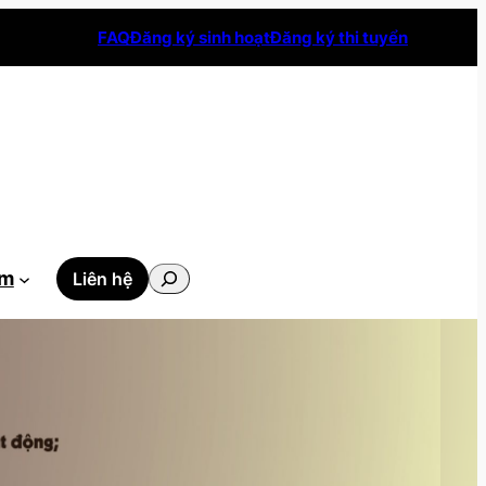
FAQ
Đăng ký sinh hoạt
Đăng ký thi tuyển
Tìm
ẫm
Liên hệ
kiếm