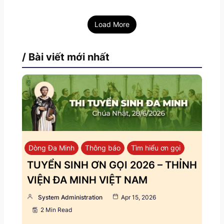
Load More
/ Bài viết mới nhất
Dòng Đa Minh
Thông báo
Tìm hiểu ơn gọi
TUYỂN SINH ƠN GỌI 2026 – THỈNH
VIỆN ĐA MINH VIỆT NAM
System Administration
Apr 15, 2026
2 Min Read