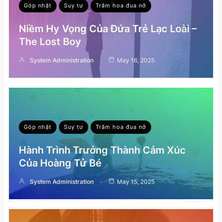
Góp nhặt
Suy tư
Trăm hoa đua nở
Niềm Hy Vọng Của Đứa Trẻ Lạc Loài –
The Lost Boy
System Administration
May 16, 2025
Góp nhặt
Suy tư
Trăm hoa đua nở
Hành Trình Trưởng Thành Cảm Xúc
Của Hoàng Tử Bé
System Administration
May 15, 2025