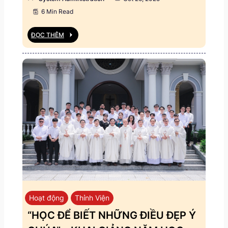
6 Min Read
ĐỌC THÊM
Hoạt động
Thỉnh Viện
“HỌC ĐỂ BIẾT NHỮNG ĐIỀU ĐẸP Ý