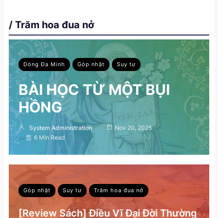
/ Trăm hoa đua nở
Dòng Đa Minh
Góp nhặt
Suy tư
BÀI HỌC TỪ MỘT BỤI
HỒNG
System Administration
Nov 20, 2025
6 Min Read
Góp nhặt
Suy tư
Trăm hoa đua nở
[Review Sách] Điều Vĩ Đại Đời Thường