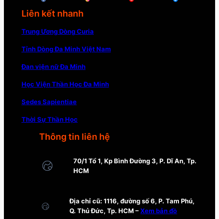
Liên kết nhanh
Trung Ương Dòng Curia
Tỉnh Dòng Đa Minh Việt Nam
Đan viện nữ Đa Minh
Học Viện Thần Học Đa Minh
Sedes Sapientiae
Thời Sự Thần Học
Thông tin liên hệ
70/1 Tổ 1, Kp Bình Đường 3, P. Dĩ An, Tp.
HCM
Địa chỉ cũ: 1116, đường số 6, P. Tam Phú,
Q. Thủ Đức, Tp. HCM –
Xem bản đồ