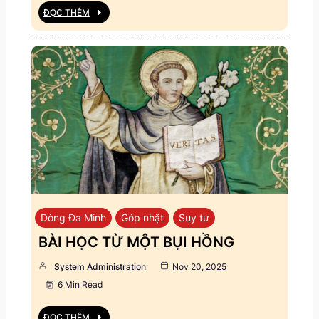
ĐỌC THÊM
Dòng Đa Minh
Góp nhặt
Suy tư
BÀI HỌC TỪ MỘT BỤI HỒNG
System Administration
Nov 20, 2025
6 Min Read
ĐỌC THÊM