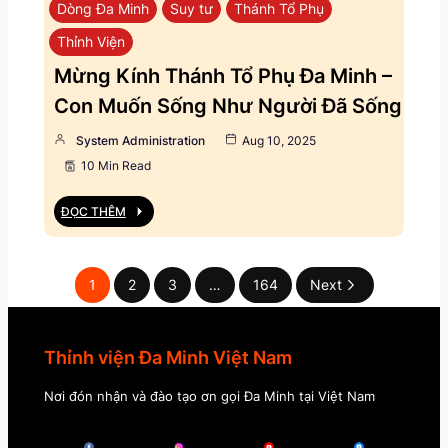
Dòng Đa Minh
Suy tư
Thánh Tổ Phụ
Thỉnh Viện
Mừng Kính Thánh Tổ Phụ Đa Minh –
Con Muốn Sống Như Người Đã Sống
System Administration
Aug 10, 2025
10 Min Read
ĐỌC THÊM
1
2
3
…
164
Next
Thỉnh viện Đa Minh Việt Nam
Nơi đón nhận và đào tạo ơn gọi Đa Minh tại Việt Nam