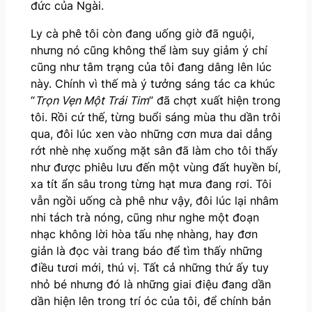
đức của Ngài.
Ly cà phê tôi còn đang uống giờ đã nguội,
nhưng nó cũng không thể làm suy giảm ý chí
cũng như tâm trạng của tôi đang dâng lên lúc
này. Chính vì thế mà ý tưởng sáng tác ca khúc
“
Trọn Vẹn Một Trái Tim
” đã chợt xuất hiện trong
tôi. Rồi cứ thế, từng buổi sáng mùa thu dần trôi
qua, đôi lúc xen vào những cơn mưa dai dẳng
rớt nhè nhẹ xuống mặt sân đã làm cho tôi thấy
như được phiêu lưu đến một vùng đất huyền bí,
xa tít ẩn sâu trong từng hạt mưa đang rơi. Tôi
vẫn ngồi uống cà phê như vậy, đôi lúc lại nhâm
nhi tách trà nóng, cũng như nghe một đoạn
nhạc không lời hòa tấu nhẹ nhàng, hay đơn
giản là đọc vài trang báo để tìm thấy những
điều tươi mới, thú vị. Tất cả những thứ ấy tuy
nhỏ bé nhưng đó là những giai điệu đang dần
dần hiện lên trong trí óc của tôi, để chính bản