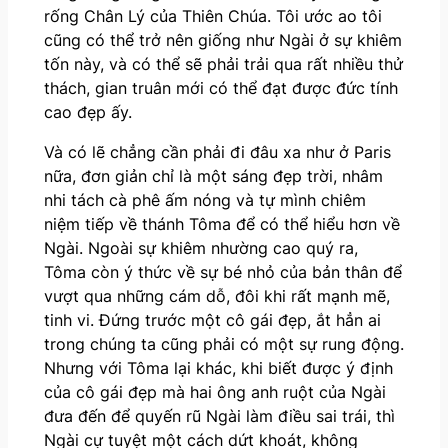
rống Chân Lý của Thiên Chúa. Tôi ước ao tôi
cũng có thể trở nên giống như Ngài ở sự khiêm
tốn này, và có thể sẽ phải trải qua rất nhiều thử
thách, gian truân mới có thể đạt được đức tính
cao đẹp ấy.
Và có lẽ chẳng cần phải đi đâu xa như ở Paris
nữa, đơn giản chỉ là một sáng đẹp trời, nhâm
nhi tách cà phê ấm nóng và tự mình chiêm
niệm tiếp về thánh Tôma để có thể hiểu hơn về
Ngài. Ngoài sự khiêm nhường cao quý ra,
Tôma còn ý thức về sự bé nhỏ của bản thân để
vượt qua những cám dỗ, đôi khi rất mạnh mẽ,
tinh vi. Đứng trước một cô gái đẹp, ắt hẳn ai
trong chúng ta cũng phải có một sự rung động.
Nhưng với Tôma lại khác, khi biết được ý định
của cô gái đẹp mà hai ông anh ruột của Ngài
đưa đến để quyến rũ Ngài làm điều sai trái, thì
Ngài cự tuyệt một cách dứt khoát, không