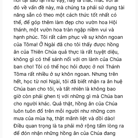
đó về vấn đề này, mà chúng ta phải sử dụng tài
năng sẵn có theo một cách thức tốt nhất có
thể, để góp thêm làm đẹp cho vườn hoa Hội
thánh, một vườn hoa tràn ngập niềm vui và
hạnh phúc. Tôi rất cảm phục về sự khôn ngoan
của Tôma! Ở Ngài đã cho tôi thấy được hồng
ân của Thiên Chúa quả thực là rất tuyệt diệu,
không gì có thể sánh nổi với ơn lành của Chúa
ban cho! Tôi có thể học hỏi được ở nơi Thánh
Tôma rất nhiều ở sự khôn ngoan. Nhưng trên
hết, học từ nơi Ngài, tôi đã biết nhận ra ân huệ
Chúa ban cho tôi, và tất nhiên là không bao
giờ còn phải ghen tị với những gì mà Chúa ban
cho người khác. Quả thật, hồng ân của Chúa
luôn tuôn đổ trên mỗi người như những cơn
mưa của mùa hạ, thật mãnh liệt và dồi dào!
Điều quan trọng là ta phải mở rộng tấm lòng ra
để đón nhận những hồng ân của Chúa đang