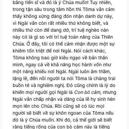
bằng tiến sĩ và đó là ý Chúa muốn! Tuy nhiên,
trong tận sâu trong tâm hồn thì Tôma vẫn cảm
thấy không xứng đáng đón nhận danh dự này,
vì Ngài vẫn còn rất nhiều thứ không biết, và
nhiều thứ còn để dang dở, trí tuệ nghèo nàn
này có là gì so với trí tuệ toàn năng của Thiên
Chúa. Ở đây, tôi có thể cảm nhận được một sự
khiêm tốn triệt để nơi Ngài. Nói cách khác,
Tôma không bao giờ kiêu ngạo về bản thân
mình, ngay cả về khả năng học hành vốn như
một năng khiếu nơi Ngài. Ngài luôn âm thầm,
lặng lẽ, đến nỗi người ta nói Tôma là chàng trai
buồn tẻ và nghiêm nghị. Đó cũng chính là lý do
khiến mọi người gọi Ngài là
Con bò câm
, nhưng
Ngài vẫn chấp nhận và dâng của lễ hy sinh hèn
mọn lên cho Chúa. Rồi cũng sẽ có lúc mọi
người sẽ biết về sự khôn ngoan của Tôma nếu
đó là ý Chúa muốn. Khi đó, cả thế giới sẽ biết
rằng tiếng rống của con bò câm này là tiếng