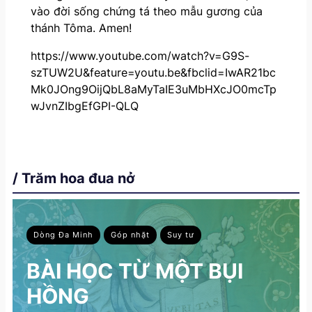
vào đời sống chứng tá theo mẫu gương của
thánh Tôma. Amen!
https://www.youtube.com/watch?v=G9S-
szTUW2U&feature=youtu.be&fbclid=IwAR21bc
Mk0JOng9OijQbL8aMyTaIE3uMbHXcJO0mcTp
wJvnZIbgEfGPI-QLQ
/ Trăm hoa đua nở
Dòng Đa Minh
Góp nhặt
Suy tư
BÀI HỌC TỪ MỘT BỤI
HỒNG