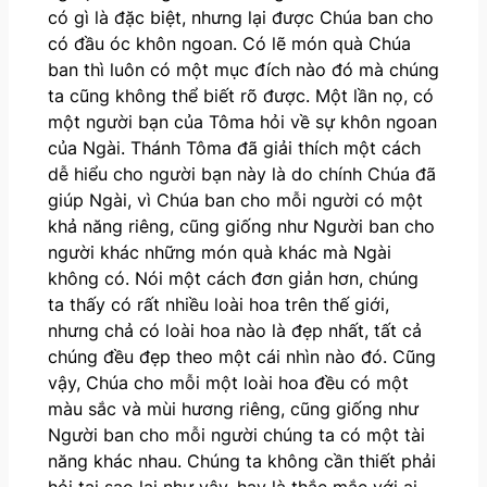
có gì là đặc biệt, nhưng lại được Chúa ban cho
có đầu óc khôn ngoan. Có lẽ món quà Chúa
ban thì luôn có một mục đích nào đó mà chúng
ta cũng không thể biết rõ được. Một lần nọ, có
một người bạn của Tôma hỏi về sự khôn ngoan
của Ngài. Thánh Tôma đã giải thích một cách
dễ hiểu cho người bạn này là do chính Chúa đã
giúp Ngài, vì Chúa ban cho mỗi người có một
khả năng riêng, cũng giống như Người ban cho
người khác những món quà khác mà Ngài
không có. Nói một cách đơn giản hơn, chúng
ta thấy có rất nhiều loài hoa trên thế giới,
nhưng chả có loài hoa nào là đẹp nhất, tất cả
chúng đều đẹp theo một cái nhìn nào đó. Cũng
vậy, Chúa cho mỗi một loài hoa đều có một
màu sắc và mùi hương riêng, cũng giống như
Người ban cho mỗi người chúng ta có một tài
năng khác nhau. Chúng ta không cần thiết phải
hỏi tại sao lại như vậy, hay là thắc mắc với ai