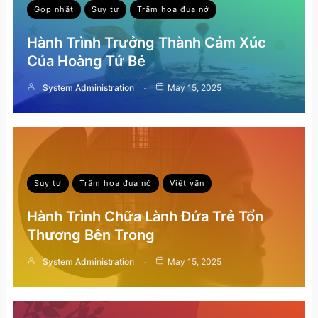
Góp nhặt
Suy tư
Trăm hoa đua nở
Hành Trình Trưởng Thành Cảm Xúc
Của Hoàng Tử Bé
System Administration
May 15, 2025
Suy tư
Trăm hoa đua nở
Việt văn
Hành Trình Chữa Lành Đứa Trẻ Tổn
Thương Bên Trong
System Administration
May 15, 2025