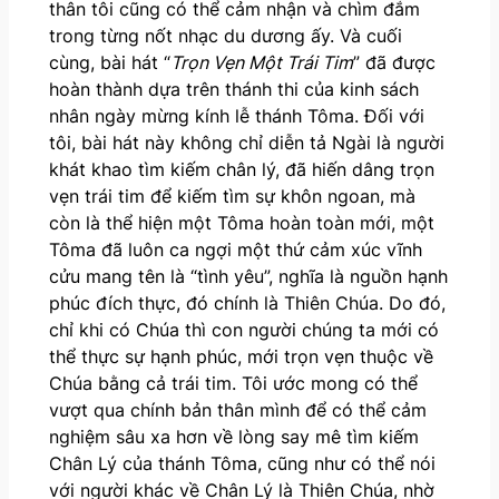
thân tôi cũng có thể cảm nhận và chìm đắm
trong từng nốt nhạc du dương ấy. Và cuối
cùng, bài hát “
Trọn Vẹn Một Trái Tim
” đã được
hoàn thành dựa trên thánh thi của kinh sách
nhân ngày mừng kính lễ thánh Tôma. Đối với
tôi, bài hát này không chỉ diễn tả Ngài là người
khát khao tìm kiếm chân lý, đã hiến dâng trọn
vẹn trái tim để kiếm tìm sự khôn ngoan, mà
còn là thể hiện một Tôma hoàn toàn mới, một
Tôma đã luôn ca ngợi một thứ cảm xúc vĩnh
cửu mang tên là “tình yêu”, nghĩa là nguồn hạnh
phúc đích thực, đó chính là Thiên Chúa. Do đó,
chỉ khi có Chúa thì con người chúng ta mới có
thể thực sự hạnh phúc, mới trọn vẹn thuộc về
Chúa bằng cả trái tim. Tôi ước mong có thể
vượt qua chính bản thân mình để có thể cảm
nghiệm sâu xa hơn về lòng say mê tìm kiếm
Chân Lý của thánh Tôma, cũng như có thể nói
với người khác về Chân Lý là Thiên Chúa, nhờ