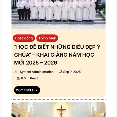
Hoạt động
Thỉnh Viện
“HỌC ĐỂ BIẾT NHỮNG ĐIỀU ĐẸP Ý
CHÚA” – KHAI GIẢNG NĂM HỌC
MỚI 2025 – 2026
System Administration
Sep 9, 2025
8 Min Read
ĐỌC THÊM