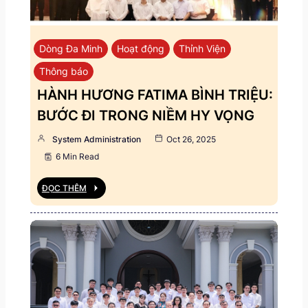
Dòng Đa Minh
Hoạt động
Thỉnh Viện
Thông báo
HÀNH HƯƠNG FATIMA BÌNH TRIỆU:
BƯỚC ĐI TRONG NIỀM HY VỌNG
System Administration
Oct 26, 2025
6 Min Read
ĐỌC THÊM