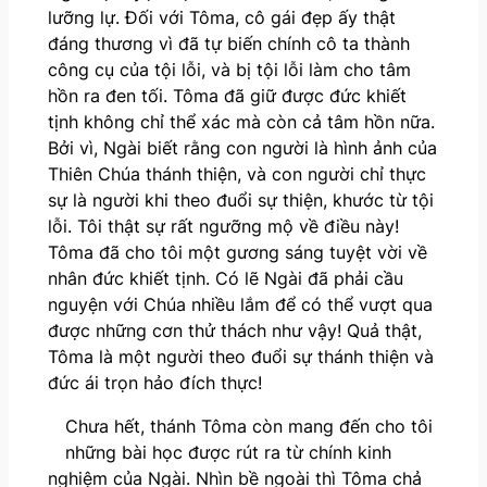
lưỡng lự. Đối với Tôma, cô gái đẹp ấy thật
đáng thương vì đã tự biến chính cô ta thành
công cụ của tội lỗi, và bị tội lỗi làm cho tâm
hồn ra đen tối. Tôma đã giữ được đức khiết
tịnh không chỉ thể xác mà còn cả tâm hồn nữa.
Bởi vì, Ngài biết rằng con người là hình ảnh của
Thiên Chúa thánh thiện, và con người chỉ thực
sự là người khi theo đuổi sự thiện, khước từ tội
lỗi. Tôi thật sự rất ngưỡng mộ về điều này!
Tôma đã cho tôi một gương sáng tuyệt vời về
nhân đức khiết tịnh. Có lẽ Ngài đã phải cầu
nguyện với Chúa nhiều lắm để có thể vượt qua
được những cơn thử thách như vậy! Quả thật,
Tôma là một người theo đuổi sự thánh thiện và
đức ái trọn hảo đích thực!
Chưa hết, thánh Tôma còn mang đến cho tôi
những bài học được rút ra từ chính kinh
nghiệm của Ngài. Nhìn bề ngoài thì Tôma chả