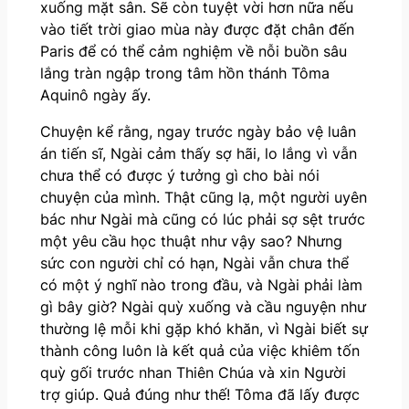
xuống mặt sân. Sẽ còn tuyệt vời hơn nữa nếu
vào tiết trời giao mùa này được đặt chân đến
Paris để có thể cảm nghiệm về nỗi buồn sâu
lắng tràn ngập trong tâm hồn thánh Tôma
Aquinô ngày ấy.
Chuyện kể rằng, ngay trước ngày bảo vệ luân
án tiến sĩ, Ngài cảm thấy sợ hãi, lo lắng vì vẫn
chưa thể có được ý tưởng gì cho bài nói
chuyện của mình. Thật cũng lạ, một người uyên
bác như Ngài mà cũng có lúc phải sợ sệt trước
một yêu cầu học thuật như vậy sao? Nhưng
sức con người chỉ có hạn, Ngài vẫn chưa thể
có một ý nghĩ nào trong đầu, và Ngài phải làm
gì bây giờ? Ngài quỳ xuống và cầu nguyện như
thường lệ mỗi khi gặp khó khăn, vì Ngài biết sự
thành công luôn là kết quả của việc khiêm tốn
quỳ gối trước nhan Thiên Chúa và xin Người
trợ giúp. Quả đúng như thế! Tôma đã lấy được