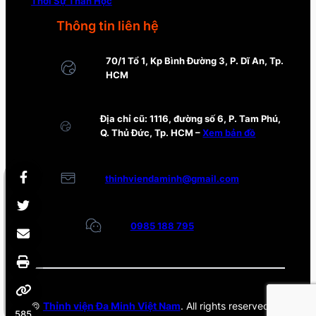
Thời Sự Thần Học
Thông tin liên hệ
70/1 Tổ 1, Kp Bình Đường 3, P. Dĩ An, Tp.
HCM
Địa chỉ cũ: 1116, đường số 6, P. Tam Phú,
Q. Thủ Đức, Tp. HCM –
Xem bản đồ
thinhviendaminh@gmail.com
0985 188 795
©
Thỉnh viện Đa Minh Việt Nam
. All rights reserved.
585