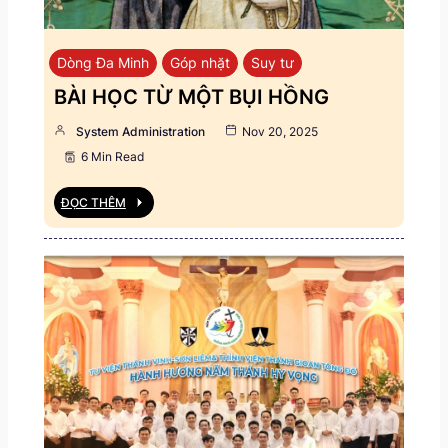
Dòng Đa Minh
Góp nhặt
Suy tư
BÀI HỌC TỪ MỘT BỤI HỒNG
System Administration
Nov 20, 2025
6 Min Read
ĐỌC THÊM