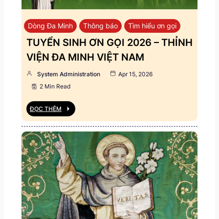
Dòng Đa Minh
Thông báo
Tìm hiểu ơn gọi
TUYỂN SINH ƠN GỌI 2026 – THỈNH
VIỆN ĐA MINH VIỆT NAM
System Administration
Apr 15, 2026
2 Min Read
ĐỌC THÊM