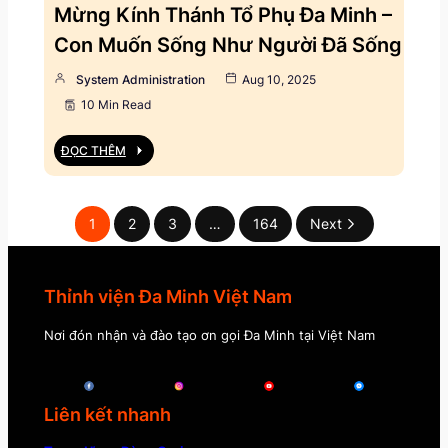
Mừng Kính Thánh Tổ Phụ Đa Minh –
Con Muốn Sống Như Người Đã Sống
System Administration
Aug 10, 2025
10 Min Read
ĐỌC THÊM
1
2
3
…
164
Next
Thỉnh viện Đa Minh Việt Nam
Nơi đón nhận và đào tạo ơn gọi Đa Minh tại Việt Nam
Liên kết nhanh