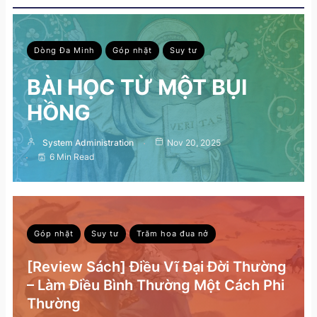
Dòng Đa Minh
Góp nhặt
Suy tư
BÀI HỌC TỪ MỘT BỤI
HỒNG
System Administration
Nov 20, 2025
6 Min Read
Góp nhặt
Suy tư
Trăm hoa đua nở
[Review Sách] Điều Vĩ Đại Đời Thường
– Làm Điều Bình Thường Một Cách Phi
Thường