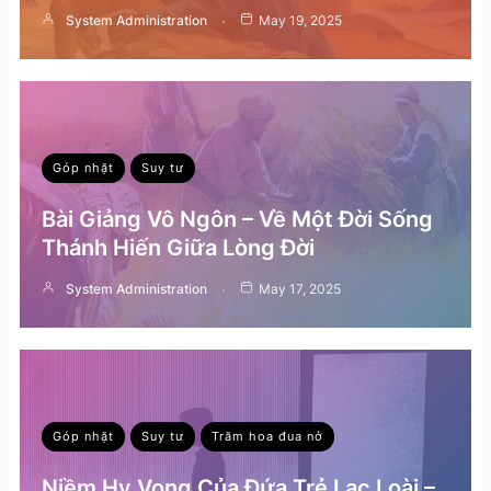
System Administration
May 19, 2025
Góp nhặt
Suy tư
Bài Giảng Vô Ngôn – Về Một Đời Sống
Thánh Hiến Giữa Lòng Đời
System Administration
May 17, 2025
Góp nhặt
Suy tư
Trăm hoa đua nở
Niềm Hy Vọng Của Đứa Trẻ Lạc Loài –