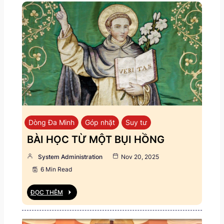
Dòng Đa Minh
Góp nhặt
Suy tư
BÀI HỌC TỪ MỘT BỤI HỒNG
System Administration
Nov 20, 2025
6 Min Read
ĐỌC THÊM