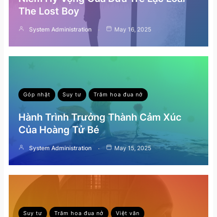
The Lost Boy
System Administration
May 16, 2025
Góp nhặt
Suy tư
Trăm hoa đua nở
Hành Trình Trưởng Thành Cảm Xúc
Của Hoàng Tử Bé
System Administration
May 15, 2025
Suy tư
Trăm hoa đua nở
Việt văn