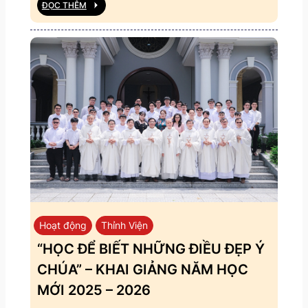
ĐỌC THÊM
Hoạt động
Thỉnh Viện
“HỌC ĐỂ BIẾT NHỮNG ĐIỀU ĐẸP Ý
CHÚA” – KHAI GIẢNG NĂM HỌC
MỚI 2025 – 2026