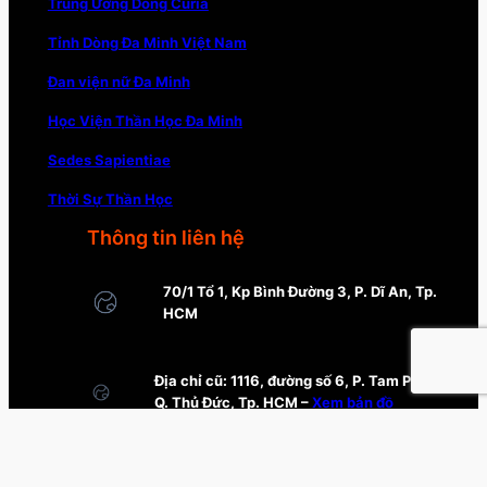
Trung Ương Dòng Curia
Tỉnh Dòng Đa Minh Việt Nam
Đan viện nữ Đa Minh
Học Viện Thần Học Đa Minh
Sedes Sapientiae
Thời Sự Thần Học
Thông tin liên hệ
70/1 Tổ 1, Kp Bình Đường 3, P. Dĩ An, Tp.
HCM
Địa chỉ cũ: 1116, đường số 6, P. Tam Phú,
Q. Thủ Đức, Tp. HCM –
Xem bản đồ
thinhviendaminh@gmail.com