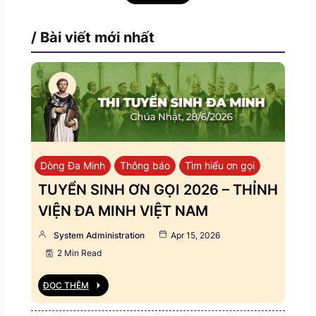
/ Bài viết mới nhất
Dòng Đa Minh
Thông báo
Tìm hiểu ơn gọi
TUYỂN SINH ƠN GỌI 2026 – THỈNH
VIỆN ĐA MINH VIỆT NAM
System Administration
Apr 15, 2026
2 Min Read
ĐỌC THÊM