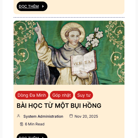
ĐỌC THÊM
Dòng Đa Minh
Góp nhặt
Suy tư
BÀI HỌC TỪ MỘT BỤI HỒNG
System Administration
Nov 20, 2025
6 Min Read