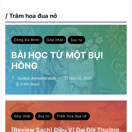
/ Trăm hoa đua nở
Dòng Đa Minh
Góp nhặt
Suy tư
BÀI HỌC TỪ MỘT BỤI
HỒNG
System Administration
Nov 20, 2025
6 Min Read
Góp nhặt
Suy tư
Trăm hoa đua nở
[Review Sách] Điều Vĩ Đại Đời Thường