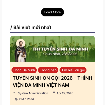
Load More
/ Bài viết mới nhất
Dòng Đa Minh
Thông báo
Tìm hiểu ơn gọi
TUYỂN SINH ƠN GỌI 2026 – THỈNH
VIỆN ĐA MINH VIỆT NAM
System Administration
Apr 15, 2026
2 Min Read