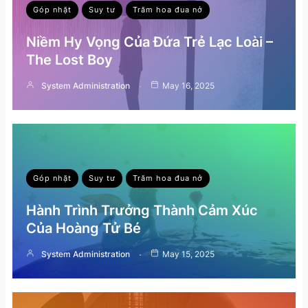
Góp nhặt
Suy tư
Trăm hoa đua nở
Niềm Hy Vọng Của Đứa Trẻ Lạc Loài –
The Lost Boy
System Administration
May 16, 2025
Góp nhặt
Suy tư
Trăm hoa đua nở
Hành Trình Trưởng Thành Cảm Xúc
Của Hoàng Tử Bé
System Administration
May 15, 2025