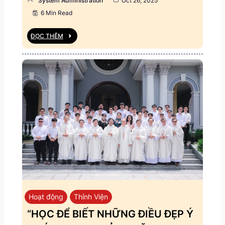
System Administration
Oct 26, 2025
6 Min Read
ĐỌC THÊM
Hoạt động
Thỉnh Viện
“HỌC ĐỂ BIẾT NHỮNG ĐIỀU ĐẸP Ý