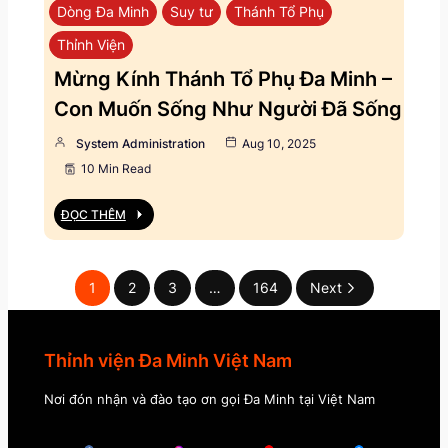
Dòng Đa Minh
Suy tư
Thánh Tổ Phụ
Thỉnh Viện
Mừng Kính Thánh Tổ Phụ Đa Minh –
Con Muốn Sống Như Người Đã Sống
System Administration
Aug 10, 2025
10 Min Read
ĐỌC THÊM
1
2
3
…
164
Next
Thỉnh viện Đa Minh Việt Nam
Nơi đón nhận và đào tạo ơn gọi Đa Minh tại Việt Nam