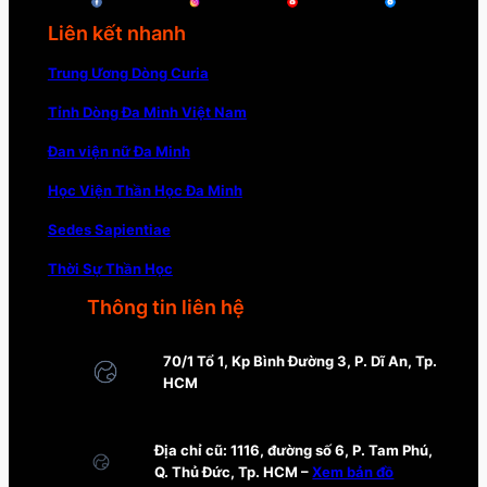
Liên kết nhanh
Trung Ương Dòng Curia
Tỉnh Dòng Đa Minh Việt Nam
Đan viện nữ Đa Minh
Học Viện Thần Học Đa Minh
Sedes Sapientiae
Thời Sự Thần Học
Thông tin liên hệ
70/1 Tổ 1, Kp Bình Đường 3, P. Dĩ An, Tp.
HCM
Địa chỉ cũ: 1116, đường số 6, P. Tam Phú,
Q. Thủ Đức, Tp. HCM –
Xem bản đồ