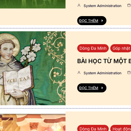
System Administration
ĐỌC THÊM
Dòng Đa Minh
Góp nhặt
BÀI HỌC TỪ MỘT 
System Administration
ĐỌC THÊM
Dòng Đa Minh
Hoạt độn