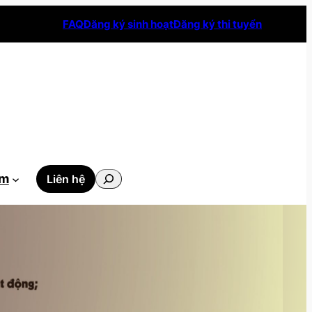
FAQ
Đăng ký sinh hoạt
Đăng ký thi tuyển
Tìm
ẫm
Liên hệ
kiếm