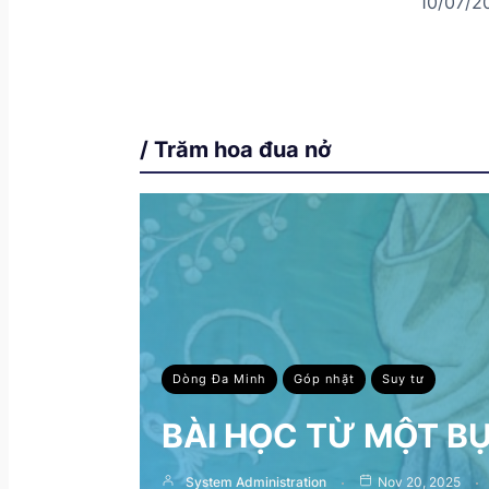
10/07/2
/ Trăm hoa đua nở
Dòng Đa Minh
Góp nhặt
Suy tư
BÀI HỌC TỪ MỘT B
System Administration
Nov 20, 2025