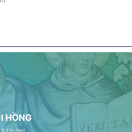
017
ỤI HỒNG
6 Min Read