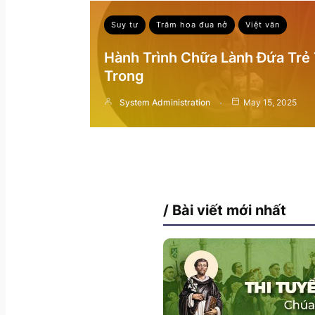
Suy tư
Trăm hoa đua nở
Việt văn
Hành Trình Chữa Lành Đứa Trẻ
Trong
System Administration
May 15, 2025
/ Bài viết mới nhất