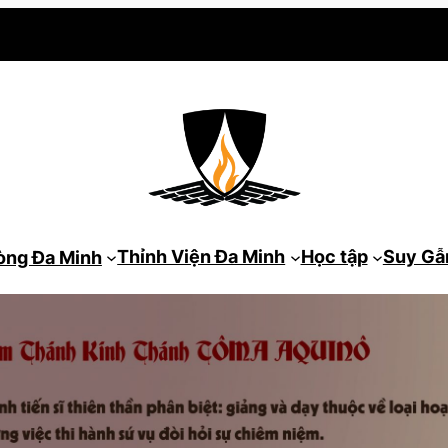
Thỉnh Viện Đa Minh
Học tập
Suy G
òng Đa Minh