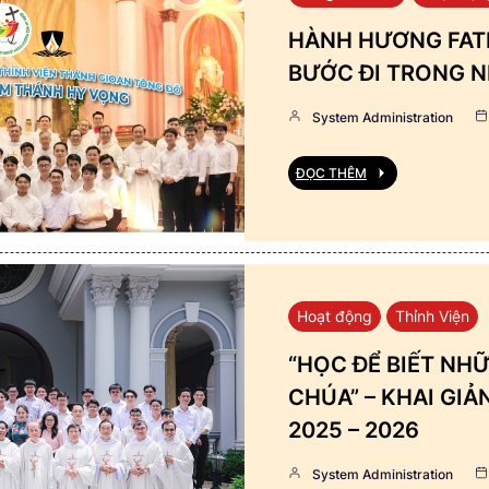
HÀNH HƯƠNG FATI
BƯỚC ĐI TRONG N
System Administration
ĐỌC THÊM
Hoạt động
Thỉnh Viện
“HỌC ĐỂ BIẾT NHỮ
CHÚA” – KHAI GI
2025 – 2026
System Administration