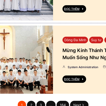
ĐỌC THÊM
Dòng Đa Minh
Suy tư
Mừng Kính Thánh T
Muốn Sống Như Ng
System Administration
ĐỌC THÊM
1
2
3
…
164
Next