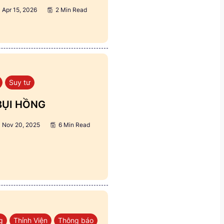
Apr 15, 2026
2 Min Read
Suy tư
BỤI HỒNG
Nov 20, 2025
6 Min Read
g
Thỉnh Viện
Thông báo