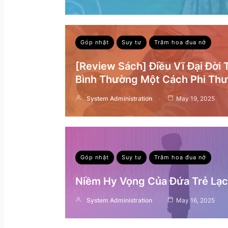
Góp nhặt
Suy tư
Trăm hoa đua nở
[Review Sách] Điều Vĩ Đại Đời
Bình Thường Một Cách Phi Th
System Administration
May 19, 2025
Góp nhặt
Suy tư
Trăm hoa đua nở
Niềm Hy Vọng Của Đứa Trẻ Lạc 
System Administration
May 16, 2025