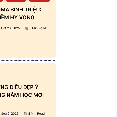
MA BÌNH TRIỆU:
IỀM HY VỌNG
Oct 26, 2025
6 Min Read
NG ĐIỀU ĐẸP Ý
ẢNG NĂM HỌC MỚI
Sep 9, 2025
8 Min Read