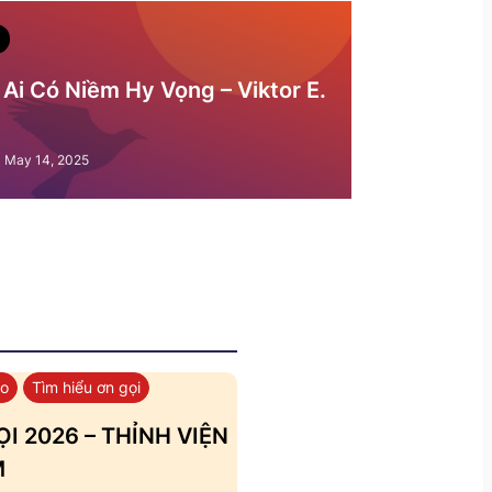
Ai Có Niềm Hy Vọng – Viktor E.
May 14, 2025
áo
Tìm hiểu ơn gọi
I 2026 – THỈNH VIỆN
M