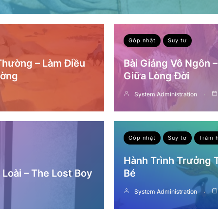
Góp nhặt
Suy tư
 Thường – Làm Điều
Bài Giảng Vô Ngôn 
ường
Giữa Lòng Đời
System Administration
Góp nhặt
Suy tư
Trăm 
Hành Trình Trưởng
Loài – The Lost Boy
Bé
System Administration