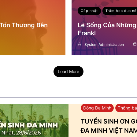
Góp nhặt
Trăm hoa đua nở
 Tổn Thương Bên
Lẽ Sống Của Những 
Frankl
System Administration
Load More
Dòng Đa Minh
Thông b
TUYỂN SINH ƠN GỌ
ĐA MINH VIỆT NA