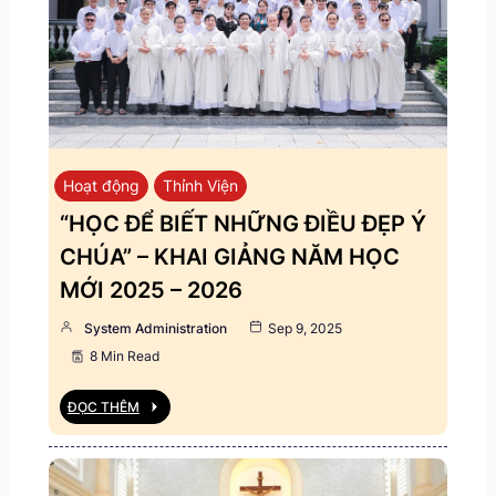
Hoạt động
Thỉnh Viện
“HỌC ĐỂ BIẾT NHỮNG ĐIỀU ĐẸP Ý
CHÚA” – KHAI GIẢNG NĂM HỌC
MỚI 2025 – 2026
System Administration
Sep 9, 2025
8 Min Read
ĐỌC THÊM