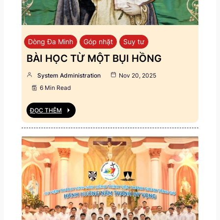
Dòng Đa Minh
Góp nhặt
Suy tư
BÀI HỌC TỪ MỘT BỤI HỒNG
System Administration
Nov 20, 2025
6 Min Read
ĐỌC THÊM