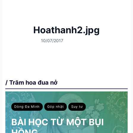
Hoathanh2.jpg
10/07/2017
/ Trăm hoa đua nở
Dòng Đa Minh
Góp nhặt
Suy tư
BÀI HỌC TỪ MỘT BỤI
HỒNG