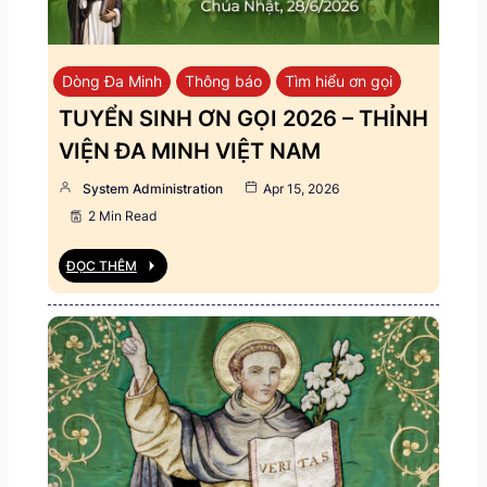
Dòng Đa Minh
Thông báo
Tìm hiểu ơn gọi
TUYỂN SINH ƠN GỌI 2026 – THỈNH
VIỆN ĐA MINH VIỆT NAM
System Administration
Apr 15, 2026
2 Min Read
ĐỌC THÊM