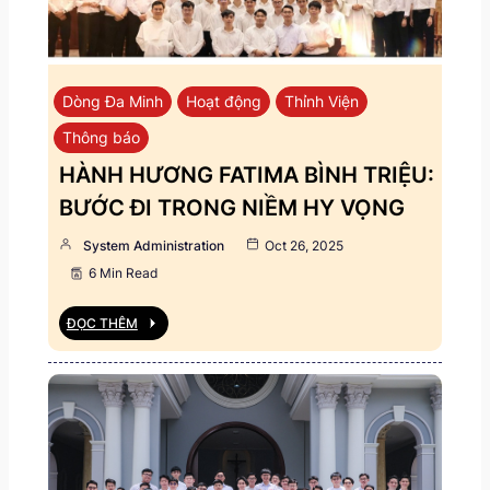
Dòng Đa Minh
Hoạt động
Thỉnh Viện
Thông báo
HÀNH HƯƠNG FATIMA BÌNH TRIỆU:
BƯỚC ĐI TRONG NIỀM HY VỌNG
System Administration
Oct 26, 2025
6 Min Read
ĐỌC THÊM