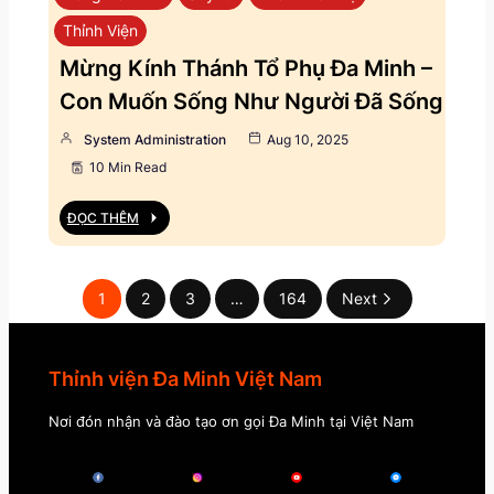
Thỉnh Viện
Mừng Kính Thánh Tổ Phụ Đa Minh –
Con Muốn Sống Như Người Đã Sống
System Administration
Aug 10, 2025
10 Min Read
ĐỌC THÊM
1
2
3
…
164
Next
Thỉnh viện Đa Minh Việt Nam
Nơi đón nhận và đào tạo ơn gọi Đa Minh tại Việt Nam