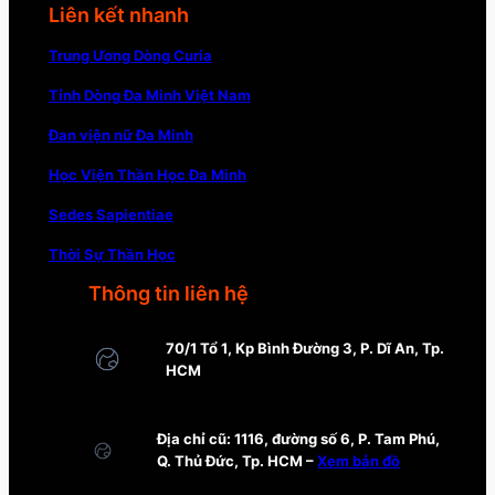
Liên kết nhanh
Trung Ương Dòng Curia
Tỉnh Dòng Đa Minh Việt Nam
Đan viện nữ Đa Minh
Học Viện Thần Học Đa Minh
Sedes Sapientiae
Thời Sự Thần Học
Thông tin liên hệ
70/1 Tổ 1, Kp Bình Đường 3, P. Dĩ An, Tp.
HCM
Địa chỉ cũ: 1116, đường số 6, P. Tam Phú,
Q. Thủ Đức, Tp. HCM –
Xem bản đồ