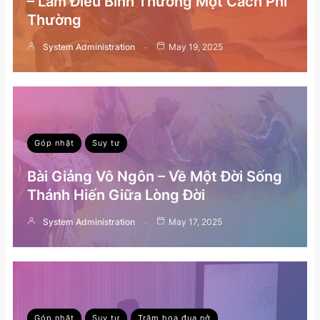
– Làm Điều Bình Thường Một Cách Phi
Thường
System Administration
May 19, 2025
Góp nhặt
Suy tư
Bài Giảng Vô Ngôn – Về Một Đời Sống
Thánh Hiến Giữa Lòng Đời
System Administration
May 17, 2025
Góp nhặt
Suy tư
Trăm hoa đua nở