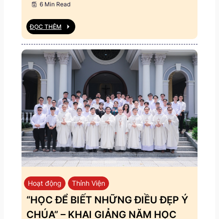
6 Min Read
ĐỌC THÊM
Hoạt động
Thỉnh Viện
“HỌC ĐỂ BIẾT NHỮNG ĐIỀU ĐẸP Ý
CHÚA” – KHAI GIẢNG NĂM HỌC