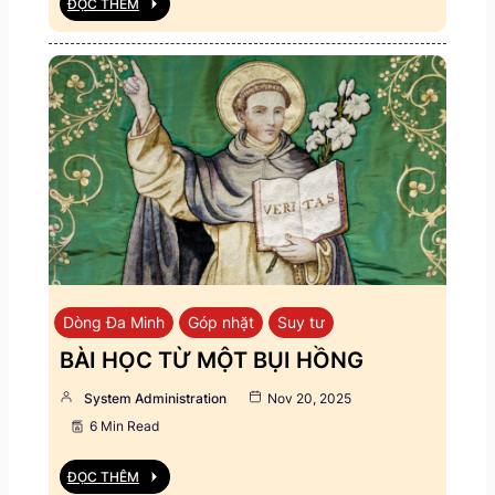
ĐỌC THÊM
Dòng Đa Minh
Góp nhặt
Suy tư
BÀI HỌC TỪ MỘT BỤI HỒNG
System Administration
Nov 20, 2025
6 Min Read
ĐỌC THÊM