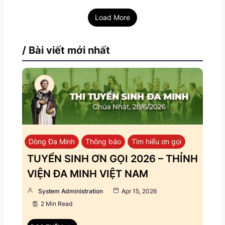
Load More
/ Bài viết mới nhất
Dòng Đa Minh
Thông báo
Tìm hiểu ơn gọi
TUYỂN SINH ƠN GỌI 2026 – THỈNH
VIỆN ĐA MINH VIỆT NAM
System Administration
Apr 15, 2026
2 Min Read