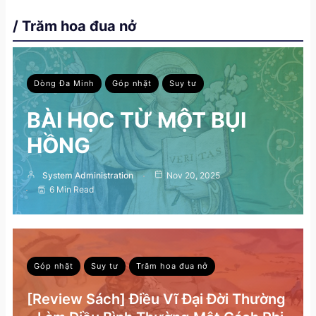
/ Trăm hoa đua nở
Dòng Đa Minh
Góp nhặt
Suy tư
BÀI HỌC TỪ MỘT BỤI
HỒNG
System Administration
Nov 20, 2025
6 Min Read
Góp nhặt
Suy tư
Trăm hoa đua nở
[Review Sách] Điều Vĩ Đại Đời Thường