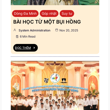
Dòng Đa Minh
Góp nhặt
Suy tư
BÀI HỌC TỪ MỘT BỤI HỒNG
System Administration
Nov 20, 2025
6 Min Read
ĐỌC THÊM