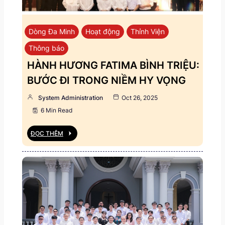
Dòng Đa Minh
Hoạt động
Thỉnh Viện
Thông báo
HÀNH HƯƠNG FATIMA BÌNH TRIỆU:
BƯỚC ĐI TRONG NIỀM HY VỌNG
System Administration
Oct 26, 2025
6 Min Read
ĐỌC THÊM