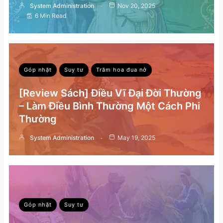
System Administration
Nov 20, 2025
6 Min Read
Góp nhặt
Suy tư
Trăm hoa đua nở
[Review Sách] Điều Vĩ Đại Đời Thường
– Làm Điều Bình Thường Một Cách Phi
Thường
System Administration
May 19, 2025
Góp nhặt
Suy tư