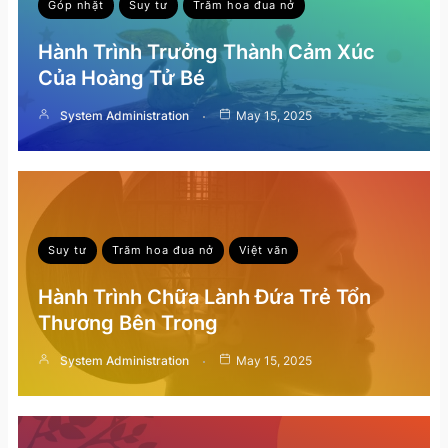
Góp nhặt
Suy tư
Trăm hoa đua nở
Hành Trình Trưởng Thành Cảm Xúc
Của Hoàng Tử Bé
System Administration
May 15, 2025
Suy tư
Trăm hoa đua nở
Việt văn
Hành Trình Chữa Lành Đứa Trẻ Tổn
Thương Bên Trong
System Administration
May 15, 2025