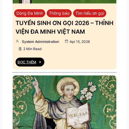
Dòng Đa Minh
Thông báo
Tìm hiểu ơn gọi
TUYỂN SINH ƠN GỌI 2026 – THỈNH
VIỆN ĐA MINH VIỆT NAM
System Administration
Apr 15, 2026
2 Min Read
ĐỌC THÊM