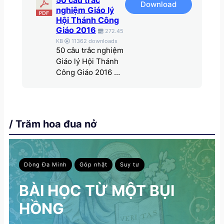
50 câu trắc
Download
nghiệm Giáo lý
Hội Thánh Công
Giáo 2016
272.45
KB
11362 downloads
50 câu trắc nghiệm
Giáo lý Hội Thánh
Công Giáo 2016 …
/ Trăm hoa đua nở
Dòng Đa Minh
Góp nhặt
Suy tư
BÀI HỌC TỪ MỘT BỤI
HỒNG