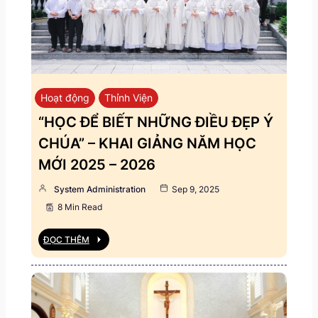
Hoạt động
Thỉnh Viện
“HỌC ĐỂ BIẾT NHỮNG ĐIỀU ĐẸP Ý
CHÚA” – KHAI GIẢNG NĂM HỌC
MỚI 2025 – 2026
System Administration
Sep 9, 2025
8 Min Read
ĐỌC THÊM