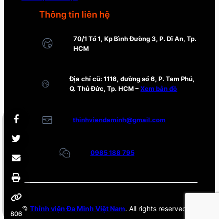
Thông tin liên hệ
70/1 Tổ 1, Kp Bình Đường 3, P. Dĩ An, Tp.
HCM
Địa chỉ cũ: 1116, đường số 6, P. Tam Phú,
Q. Thủ Đức, Tp. HCM –
Xem bản đồ
thinhviendaminh@gmail.com
0985 188 795
©
Thỉnh viện Đa Minh Việt Nam
. All rights reserved.
806