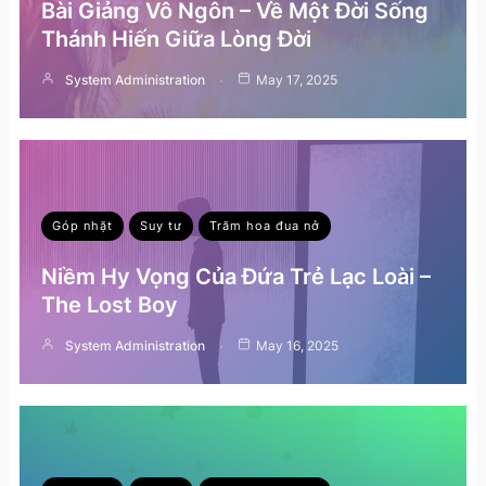
Bài Giảng Vô Ngôn – Về Một Đời Sống
Thánh Hiến Giữa Lòng Đời
System Administration
May 17, 2025
Góp nhặt
Suy tư
Trăm hoa đua nở
Niềm Hy Vọng Của Đứa Trẻ Lạc Loài –
The Lost Boy
System Administration
May 16, 2025