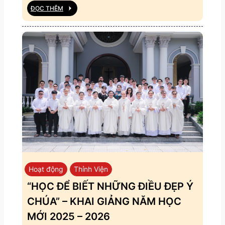
ĐỌC THÊM
Hoạt động
Thỉnh Viện
“HỌC ĐỂ BIẾT NHỮNG ĐIỀU ĐẸP Ý
CHÚA” – KHAI GIẢNG NĂM HỌC
MỚI 2025 – 2026