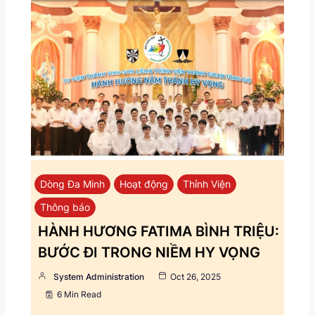
Dòng Đa Minh
Hoạt động
Thỉnh Viện
Thông báo
HÀNH HƯƠNG FATIMA BÌNH TRIỆU:
BƯỚC ĐI TRONG NIỀM HY VỌNG
System Administration
Oct 26, 2025
6 Min Read