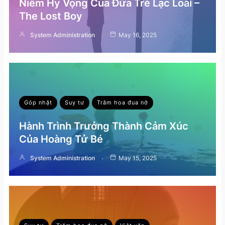
Niềm Hy Vọng Của Đứa Trẻ Lạc Loài –
The Lost Boy
System Administration
May 16, 2025
Góp nhặt
Suy tư
Trăm hoa đua nở
Hành Trình Trưởng Thành Cảm Xúc
Của Hoàng Tử Bé
System Administration
May 15, 2025