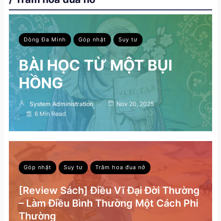
Dòng Đa Minh
Góp nhặt
Suy tư
BÀI HỌC TỪ MỘT BỤI
HỒNG
System Administration
Nov 20, 2025
6 Min Read
Góp nhặt
Suy tư
Trăm hoa đua nở
[Review Sách] Điều Vĩ Đại Đời Thường
– Làm Điều Bình Thường Một Cách Phi
Thường