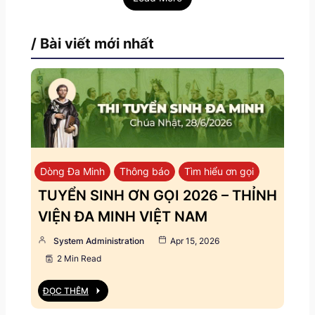
/ Bài viết mới nhất
Dòng Đa Minh
Thông báo
Tìm hiểu ơn gọi
TUYỂN SINH ƠN GỌI 2026 – THỈNH
VIỆN ĐA MINH VIỆT NAM
System Administration
Apr 15, 2026
2 Min Read
ĐỌC THÊM