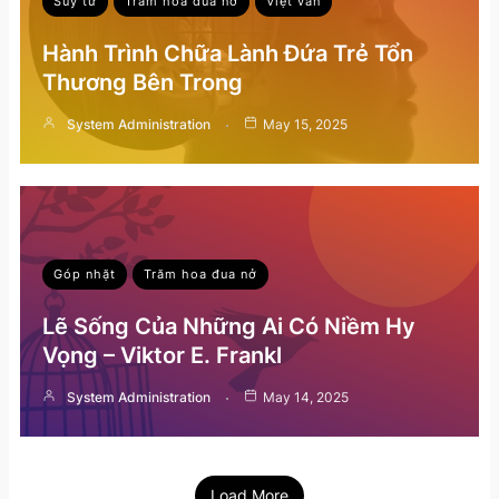
Suy tư
Trăm hoa đua nở
Việt văn
Hành Trình Chữa Lành Đứa Trẻ Tổn
Thương Bên Trong
System Administration
May 15, 2025
Góp nhặt
Trăm hoa đua nở
Lẽ Sống Của Những Ai Có Niềm Hy
Vọng – Viktor E. Frankl
System Administration
May 14, 2025
Load More