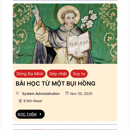
Dòng Đa Minh
Góp nhặt
Suy tư
BÀI HỌC TỪ MỘT BỤI HỒNG
System Administration
Nov 20, 2025
6 Min Read
ĐỌC THÊM