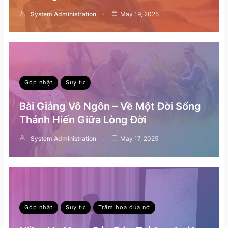
System Administration
May 19, 2025
Góp nhặt
Suy tư
Bài Giảng Vô Ngôn – Về Một Đời Sống
Thánh Hiến Giữa Lòng Đời
System Administration
May 17, 2025
Góp nhặt
Suy tư
Trăm hoa đua nở