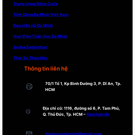
Trung Ương Dòng Curia
Tỉnh Dòng Đa Minh Việt Nam
Đan viện nữ Đa Minh
Học Viện Thần Học Đa Minh
Sedes Sapientiae
Thời Sự Thần Học
Thông tin liên hệ
70/1 Tổ 1, Kp Bình Đường 3, P. Dĩ An, Tp.
HCM
Địa chỉ cũ: 1116, đường số 6, P. Tam Phú,
Q. Thủ Đức, Tp. HCM –
Xem bản đồ
thinhviendaminh@gmail.com