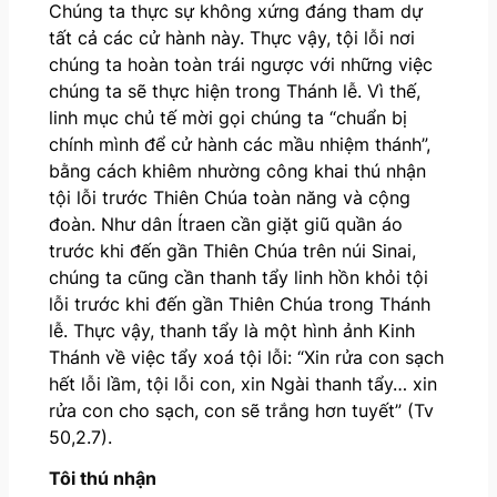
Chúng ta thực sự không xứng đáng tham dự
tất cả các cử hành này. Thực vậy, tội lỗi nơi
chúng ta hoàn toàn trái ngược với những việc
chúng ta sẽ thực hiện trong Thánh lễ. Vì thế,
linh mục chủ tế mời gọi chúng ta “chuẩn bị
chính mình để cử hành các mầu nhiệm thánh”,
bằng cách khiêm nhường công khai thú nhận
tội lỗi trước Thiên Chúa toàn năng và cộng
đoàn. Như dân Ítraen cần giặt giũ quần áo
trước khi đến gần Thiên Chúa trên núi Sinai,
chúng ta cũng cần thanh tẩy linh hồn khỏi tội
lỗi trước khi đến gần Thiên Chúa trong Thánh
lễ. Thực vậy, thanh tẩy là một hình ảnh Kinh
Thánh về việc tẩy xoá tội lỗi: “Xin rửa con sạch
hết lỗi lầm, tội lỗi con, xin Ngài thanh tẩy… xin
rửa con cho sạch, con sẽ trắng hơn tuyết” (Tv
50,2.7).
Tôi thú nhận