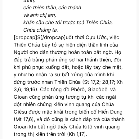
các thiên thần, các thánh
và anh chị em,
khẩn cầu cho tôi trước toà Thiên Chúa,
Chúa chúng ta.
[dropcap]S[/dropcap]uốt thời Cựu Ước, việc
Thiên Chúa bày tỏ sự hiện diện thần linh của
Người cho dân thường hoàn toàn bất ngờ. Họ
đáp trả bằng phản ứng sợ hãi thánh thiện, đôi
khi phủ phục xuống đất, hoặc lấy tay che mặt,
y như họ nhận ra sự bất xứng của mình khi
đứng trước nhan Thiên Chúa (St 17,2; 28,17; Xh
3,6; 19,16). Các tông đồ Phêrô, Giacôbê, và
Gioan cũng phản ứng tương tự khi các ngài
đột nhiên chứng kiến vinh quang của Chúa
Giêsu được mặc khải trong biến cố Hiển Dung
(Mt 17,6), và đó cũng là cách đáp trả của thánh
Gioan khi bất ngờ thấy Chúa Kitô vinh quang
trong thị kiến trên trời (Kh 1,17).