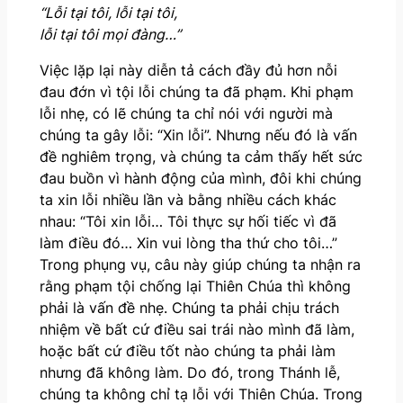
“Lỗi tại tôi, lỗi tại tôi,
lỗi tại tôi mọi đàng…”
Việc lặp lại này diễn tả cách đầy đủ hơn nỗi
đau đớn vì tội lỗi chúng ta đã phạm. Khi phạm
lỗi nhẹ, có lẽ chúng ta chỉ nói với người mà
chúng ta gây lỗi: “Xin lỗi”. Nhưng nếu đó là vấn
đề nghiêm trọng, và chúng ta cảm thấy hết sức
đau buồn vì hành động của mình, đôi khi chúng
ta xin lỗi nhiều lần và bằng nhiều cách khác
nhau: “Tôi xin lỗi… Tôi thực sự hối tiếc vì đã
làm điều đó… Xin vui lòng tha thứ cho tôi…”
Trong phụng vụ, câu này giúp chúng ta nhận ra
rằng phạm tội chống lại Thiên Chúa thì không
phải là vấn đề nhẹ. Chúng ta phải chịu trách
nhiệm về bất cứ điều sai trái nào mình đã làm,
hoặc bất cứ điều tốt nào chúng ta phải làm
nhưng đã không làm. Do đó, trong Thánh lễ,
chúng ta không chỉ tạ lỗi với Thiên Chúa. Trong