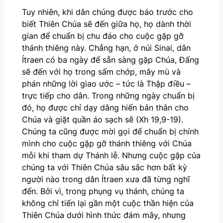
Tuy nhiên, khi dân chúng được báo trước cho
biết Thiên Chúa sẽ đến giữa họ, họ dành thời
gian để chuẩn bị chu đáo cho cuộc gặp gỡ
thánh thiêng này. Chẳng hạn, ở núi Sinai, dân
Ítraen có ba ngày để sẵn sàng gặp Chúa, Đấng
sẽ đến với họ trong sấm chớp, mây mù và
phán những lời giao ước – tức là Thập điều –
trực tiếp cho dân. Trong những ngày chuẩn bị
đó, họ được chỉ dạy dâng hiến bản thân cho
Chúa và giặt quần áo sạch sẽ (Xh 19,9-19).
Chúng ta cũng được mời gọi để chuẩn bị chính
mình cho cuộc gặp gỡ thánh thiêng với Chúa
mỗi khi tham dự Thánh lễ. Nhưng cuộc gặp của
chúng ta với Thiên Chúa sâu sắc hơn bất kỳ
người nào trong dân Ítraen xưa đã từng nghĩ
đến. Bởi vì, trong phụng vụ thánh, chúng ta
không chỉ tiến lại gần một cuộc thần hiện của
Thiên Chúa dưới hình thức đám mây, nhưng