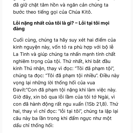
đã giữ chặt tâm hồn và ngăn cản chúng ta
bước theo tiếng gọi của Chúa Kitô.
Lỗi nặng nhất của tôi là gì?
–
Lỗi tại tôi mọi
đàng
Cuối cùng, chúng ta hãy suy xét hai điểm của
kinh nguyện này, vốn tỏ ra phù hợp với bộ lễ
La Tinh và giúp chúng ta nhấn mạnh tính chất
nghiêm trọng của tội. Thứ nhất, khi bắt đầu
kinh Thú nhận, thay vì đọc: “Tôi đã phạm tội”,
chúng ta đọc: “Tôi đã phạm tội nhiều”. Điều này
vọng lại những lời thống hối của vua
Đavít:“Con đã phạm tội nặng khi làm việc này.
Giờ đây, xin bỏ qua lỗi lầm của tôi tớ Ngài, vì
con đã hành động rất ngu xuẩn (1Sb 21,8). Thứ
hai, thay vì chỉ đọc: “lỗi tại tôi”, chúng ta lặp lại
câu này ba lần trong khi đấm ngực như một
dấu chỉ thống hối: