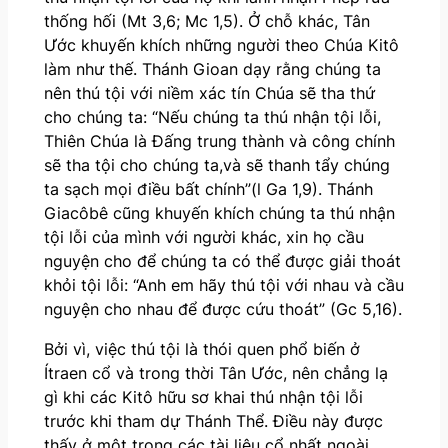
thống hối (Mt 3,6; Mc 1,5). Ở chỗ khác, Tân
Ước khuyến khích những người theo Chúa Kitô
làm như thế. Thánh Gioan dạy rằng chúng ta
nên thú tội với niềm xác tín Chúa sẽ tha thứ
cho chúng ta: “Nếu chúng ta thú nhận tội lỗi,
Thiên Chúa là Đấng trung thành và công chính
sẽ tha tội cho chúng ta,và sẽ thanh tẩy chúng
ta sạch mọi điều bất chính”(l Ga 1,9). Thánh
Giacôbê cũng khuyến khích chúng ta thú nhận
tội lỗi của mình với người khác, xin họ cầu
nguyện cho để chúng ta có thể được giải thoát
khỏi tội lỗi: “Anh em hãy thú tội với nhau và cầu
nguyện cho nhau để được cứu thoát” (Gc 5,16).
Bởi vì, việc thú tội là thói quen phổ biến ở
Ítraen cổ và trong thời Tân Ước, nên chẳng lạ
gì khi các Kitô hữu sơ khai thú nhận tội lỗi
trước khi tham dự Thánh Thể. Điều này được
thấy ở một trong các tài liệu cổ nhất ngoài