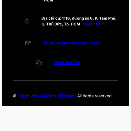
HCM
Địa chỉ cũ: 1116, đường số 6, P. Tam Phú,
Q. Thủ Đức, Tp. HCM –
Xem bản đồ
thinhviendaminh@gmail.com
0985 188 795
©
Thỉnh viện Đa Minh Việt Nam
. All rights reserved.