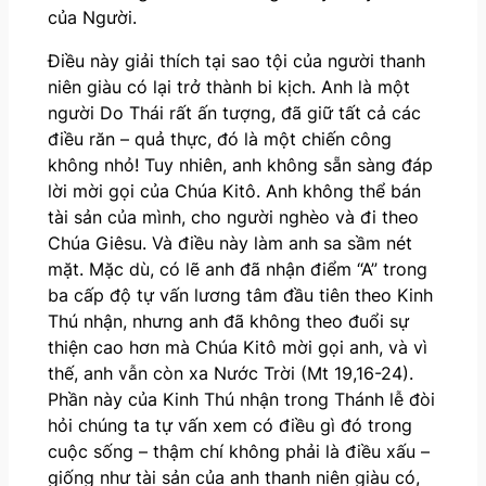
của Người.
Điều này giải thích tại sao tội của người thanh
niên giàu có lại trở thành bi kịch. Anh là một
người Do Thái rất ấn tượng, đã giữ tất cả các
điều răn – quả thực, đó là một chiến công
không nhỏ! Tuy nhiên, anh không sẵn sàng đáp
lời mời gọi của Chúa Kitô. Anh không thể bán
tài sản của mình, cho người nghèo và đi theo
Chúa Giêsu. Và điều này làm anh sa sầm nét
mặt. Mặc dù, có lẽ anh đã nhận điểm “A” trong
ba cấp độ tự vấn lương tâm đầu tiên theo Kinh
Thú nhận, nhưng anh đã không theo đuổi sự
thiện cao hơn mà Chúa Kitô mời gọi anh, và vì
thế, anh vẫn còn xa Nước Trời (Mt 19,16-24).
Phần này của Kinh Thú nhận trong Thánh lễ đòi
hỏi chúng ta tự vấn xem có điều gì đó trong
cuộc sống – thậm chí không phải là điều xấu –
giống như tài sản của anh thanh niên giàu có,