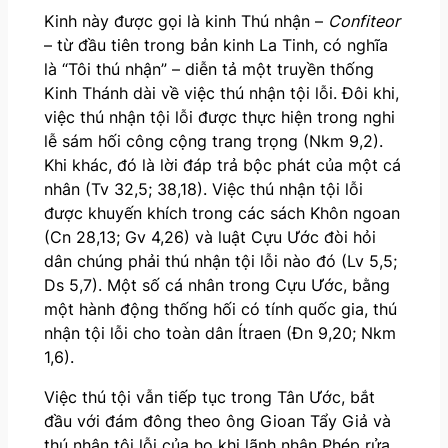
Kinh này được gọi là kinh Thú nhận –
Confiteor
– từ đầu tiên trong bản kinh La Tinh, có nghĩa
là “Tôi thú nhận” – diễn tả một truyền thống
Kinh Thánh dài về việc thú nhận tội lỗi. Đôi khi,
việc thú nhận tội lỗi được thực hiện trong nghi
lễ sám hối công cộng trang trọng (Nkm 9,2).
Khi khác, đó là lời đáp trả bộc phát của một cá
nhân (Tv 32,5; 38,18). Việc thú nhận tội lỗi
được khuyến khích trong các sách Khôn ngoan
(Cn 28,13; Gv 4,26) và luật Cựu Ước đòi hỏi
dân chúng phải thú nhận tội lỗi nào đó (Lv 5,5;
Ds 5,7). Một số cá nhân trong Cựu Ước, bằng
một hành động thống hối có tính quốc gia, thú
nhận tội lỗi cho toàn dân Ítraen (Đn 9,20; Nkm
1,6).
Việc thú tội vẫn tiếp tục trong Tân Ước, bắt
đầu với đám đông theo ông Gioan Tẩy Giả và
thú nhận tội lỗi của họ khi lãnh nhận Phép rửa