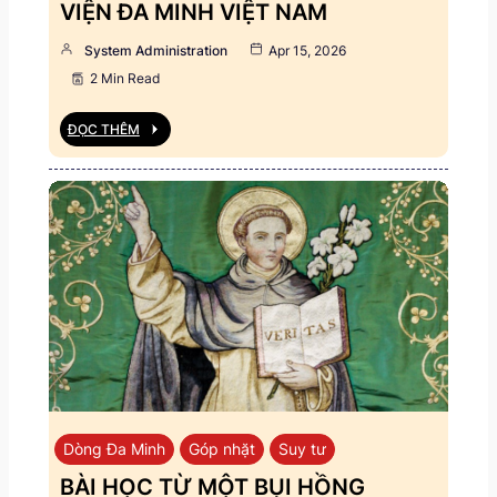
VIỆN ĐA MINH VIỆT NAM
System Administration
Apr 15, 2026
2 Min Read
ĐỌC THÊM
Dòng Đa Minh
Góp nhặt
Suy tư
BÀI HỌC TỪ MỘT BỤI HỒNG