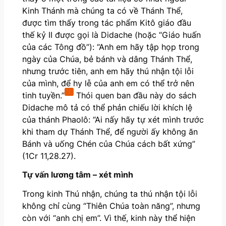
Kinh Thánh mà chúng ta có về Thánh Thể,
được tìm thấy trong tác phẩm Kitô giáo đầu
thế kỷ II được gọi là Didache (hoặc “Giáo huấn
của các Tông đồ”): “Anh em hãy tập họp trong
ngày của Chúa, bẻ bánh và dâng Thánh Thể,
nhưng trước tiên, anh em hãy thú nhận tội lỗi
của mình, để hy lễ của anh em có thể trở nên
1
tinh tuyền.”
Thói quen ban đầu này do sách
Didache mô tả có thể phản chiếu lời khích lệ
của thánh Phaolô: “Ai nấy hãy tự xét mình trước
khi tham dự Thánh Thể, để người ấy không ăn
Bánh và uống Chén của Chúa cách bất xứng”
(1Cr 11,28.27).
Tự vấn lương tâm
–
x
é
t m
ì
nh
Trong kinh Thú nhận, chúng ta thú nhận tội lỗi
không chỉ cùng “Thiên Chúa toàn năng”, nhưng
còn với “anh chị em”. Vì thế, kinh này thể hiện