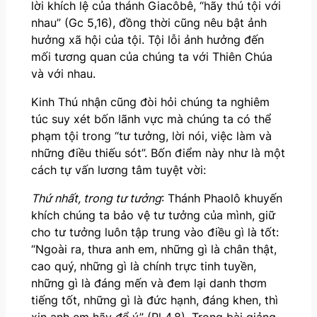
lời khích lệ của thánh Giacôbê, “hãy thú tội với
nhau” (Gc 5,16), đồng thời cũng nêu bật ảnh
hưởng xã hội của tội. Tội lỗi ảnh hưởng đến
mối tương quan của chúng ta với Thiên Chúa
và với nhau.
Kinh Thú nhận cũng đòi hỏi chúng ta nghiêm
túc suy xét bốn lãnh vực mà chúng ta có thể
phạm tội trong “tư tưởng, lời nói, việc làm và
những điều thiếu sót”. Bốn điểm này như là một
cách tự vấn lương tâm tuyệt vời:
Thứ nhất, trong tư tưởng
: Thánh Phaolô khuyến
khích chúng ta bảo vệ tư tưởng của mình, giữ
cho tư tưởng luôn tập trung vào điều gì là tốt:
“Ngoài ra, thưa anh em, những gì là chân thật,
cao quý, những gì là chính trực tinh tuyền,
những gì là đáng mến và đem lại danh thơm
tiếng tốt, những gì là đức hạnh, đáng khen, thì
xin anh em hãy để ý” (Pl 4,8). Trong bài giảng