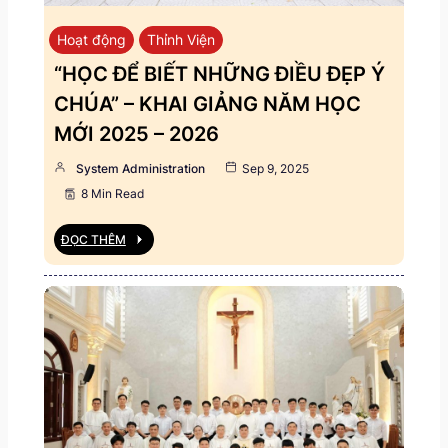
Hoạt động
Thỉnh Viện
“HỌC ĐỂ BIẾT NHỮNG ĐIỀU ĐẸP Ý
CHÚA” – KHAI GIẢNG NĂM HỌC
MỚI 2025 – 2026
System Administration
Sep 9, 2025
8 Min Read
ĐỌC THÊM