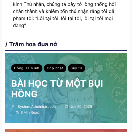
kinh Thú nhận, chúng ta bày tỏ lòng thống hối
chân thành và khiêm tốn thú nhận rằng tôi đã
phạm tội: “Lỗi tại tôi, lỗi tại tôi, lỗi tại tôi mọi
đàng”.
/ Trăm hoa đua nở
Dòng Đa Minh
Góp nhặt
Suy tư
BÀI HỌC TỪ MỘT BỤI
HỒNG
System Administration
Nov 20, 2025
6 Min Read