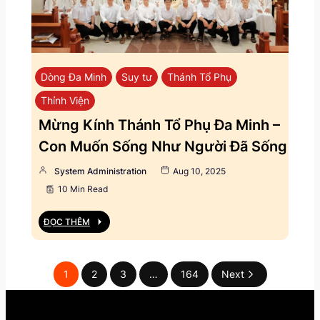
Dòng Đa Minh
Suy tư
Thánh Tổ Phụ
Thỉnh Viện
Mừng Kính Thánh Tổ Phụ Đa Minh –
Con Muốn Sống Như Người Đã Sống
System Administration
Aug 10, 2025
10 Min Read
ĐỌC THÊM
1
2
3
…
164
Next