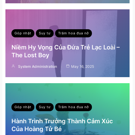
Góp nhặt
Suy tư
Trăm hoa đua nở
Niềm Hy Vọng Của Đứa Trẻ Lạc Loài –
The Lost Boy
System Administration
May 16, 2025
Góp nhặt
Suy tư
Trăm hoa đua nở
Hành Trình Trưởng Thành Cảm Xúc
Của Hoàng Tử Bé