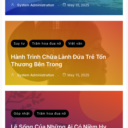
System Administration
May 15, 2025
Suy tư
Trăm hoa đua nở
Việt văn
Hành Trình Chữa Lành Đứa Trẻ Tổn
Thương Bên Trong
System Administration
May 15, 2025
Góp nhặt
Trăm hoa đua nở
Lẽ Sống Của Những Ai Có Niềm Hy