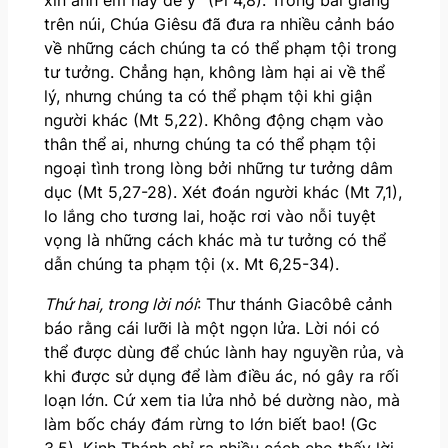
trên núi, Chúa Giêsu đã đưa ra nhiều cảnh báo
về những cách chúng ta có thể phạm tội trong
tư tưởng. Chẳng hạn, không làm hại ai về thể
lý, nhưng chúng ta có thể phạm tội khi giận
người khác (Mt 5,22). Không động chạm vào
thân thể ai, nhưng chúng ta có thể phạm tội
ngoại tình trong lòng bởi những tư tưởng dâm
dục (Mt 5,27-28). Xét đoán người khác (Mt 7,1),
lo lắng cho tương lai, hoặc rơi vào nỗi tuyệt
vọng là những cách khác mà tư tưởng có thể
dẫn chúng ta phạm tội (x. Mt 6,25-34).
Thứ hai, trong lời nói
: Thư thánh Giacôbê cảnh
báo rằng cái lưỡi là một ngọn lửa. Lời nói có
thể được dùng để chúc lành hay nguyền rủa, và
khi được sử dụng để làm điều ác, nó gây ra rối
loạn lớn. Cứ xem tia lửa nhỏ bé dường nào, mà
làm bốc cháy đám rừng to lớn biết bao! (Gc
3,5). Kinh Thánh chỉ ra nhiều cách cho thấy lời