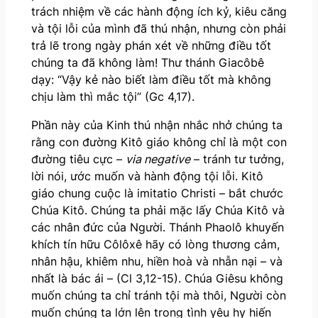
trách nhiệm về các hành động ích kỷ, kiêu căng
và tội lỗi của mình đã thú nhận, nhưng còn phải
trả lẽ trong ngày phán xét về những điều tốt
chúng ta đã không làm! Thư thánh Giacôbê
dạy: “Vậy kẻ nào biết làm điều tốt mà không
chịu làm thì mắc tội” (Gc 4,17).
Phần này của Kinh thú nhận nhắc nhở chúng ta
rằng con đường Kitô giáo không chỉ là một con
đường tiêu cực –
via negative
– tránh tư tưởng,
lời nói, ước muốn và hành động tội lỗi. Kitô
giáo chung cuộc là imitatio Christi – bắt chước
Chúa Kitô. Chúng ta phải mặc lấy Chúa Kitô và
các nhân đức của Người. Thánh Phaolô khuyến
khích tín hữu Côlôxê hãy có lòng thương cảm,
nhân hậu, khiêm nhu, hiền hoà và nhẫn nại – và
nhất là bác ái – (Cl 3,12-15). Chúa Giêsu không
muốn chúng ta chỉ tránh tội mà thôi, Người còn
muốn chúng ta lớn lên trong tình yêu hy hiến