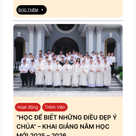
ĐỌC THÊM
Hoạt động
Thỉnh Viện
“HỌC ĐỂ BIẾT NHỮNG ĐIỀU ĐẸP Ý
CHÚA” – KHAI GIẢNG NĂM HỌC
MỚI 2025 – 2026