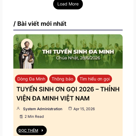
Load More
/ Bài viết mới nhất
Dòng Đa Minh
Thông báo
Tìm hiểu ơn gọi
TUYỂN SINH ƠN GỌI 2026 – THỈNH
VIỆN ĐA MINH VIỆT NAM
System Administration
Apr 15, 2026
2 Min Read
ĐỌC THÊM