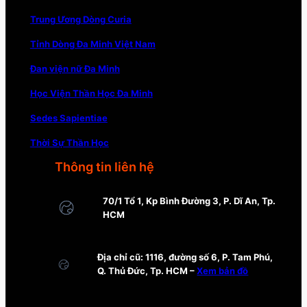
Trung Ương Dòng Curia
Tỉnh Dòng Đa Minh Việt Nam
Đan viện nữ Đa Minh
Học Viện Thần Học Đa Minh
Sedes Sapientiae
Thời Sự Thần Học
Thông tin liên hệ
70/1 Tổ 1, Kp Bình Đường 3, P. Dĩ An, Tp.
HCM
Địa chỉ cũ: 1116, đường số 6, P. Tam Phú,
Q. Thủ Đức, Tp. HCM –
Xem bản đồ