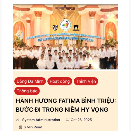
Dòng Đa Minh
Hoạt động
Thỉnh Viện
Thông báo
HÀNH HƯƠNG FATIMA BÌNH TRIỆU:
BƯỚC ĐI TRONG NIỀM HY VỌNG
System Administration
Oct 26, 2025
6 Min Read