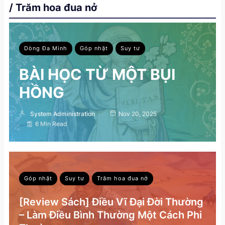
/ Trăm hoa đua nở
Dòng Đa Minh
Góp nhặt
Suy tư
BÀI HỌC TỪ MỘT BỤI
HỒNG
System Administration
Nov 20, 2025
6 Min Read
Góp nhặt
Suy tư
Trăm hoa đua nở
[Review Sách] Điều Vĩ Đại Đời Thường
– Làm Điều Bình Thường Một Cách Phi