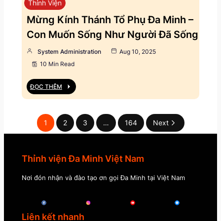
Thỉnh Viện
Mừng Kính Thánh Tổ Phụ Đa Minh –
Con Muốn Sống Như Người Đã Sống
System Administration
Aug 10, 2025
10 Min Read
ĐỌC THÊM
1
2
3
…
164
Next
Thỉnh viện Đa Minh Việt Nam
Nơi đón nhận và đào tạo ơn gọi Đa Minh tại Việt Nam
Liên kết nhanh