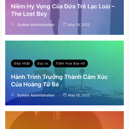
Niềm Hy Vọng Của Đứa Trẻ Lạc Loài –
The Lost Boy
System Administration
May 16, 2025
Góp nhặt
Suy tư
Trăm hoa đua nở
Hành Trình Trưởng Thành Cảm Xúc
Của Hoàng Tử Bé
System Administration
May 15, 2025