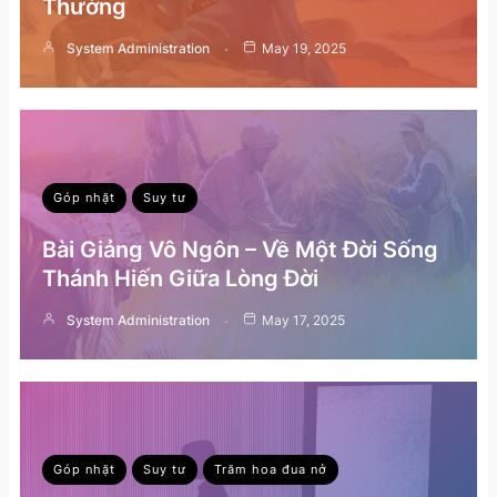
Thường
System Administration
May 19, 2025
Góp nhặt
Suy tư
Bài Giảng Vô Ngôn – Về Một Đời Sống
Thánh Hiến Giữa Lòng Đời
System Administration
May 17, 2025
Góp nhặt
Suy tư
Trăm hoa đua nở