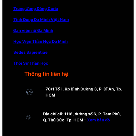
Trung Ương Dòng Curia
Tỉnh Dòng Đa Minh Việt Nam
Đan viện nữ Đa Minh
Học Viện Thần Học Đa Minh
Sedes Sapientiae
Thời Sự Thần Học
Thông tin liên hệ
70/1 Tổ 1, Kp Bình Đường 3, P. Dĩ An, Tp.
HCM
Địa chỉ cũ: 1116, đường số 6, P. Tam Phú,
Q. Thủ Đức, Tp. HCM –
Xem bản đồ