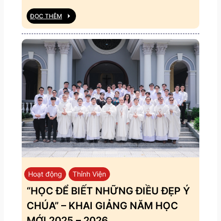
ĐỌC THÊM
Hoạt động
Thỉnh Viện
“HỌC ĐỂ BIẾT NHỮNG ĐIỀU ĐẸP Ý
CHÚA” – KHAI GIẢNG NĂM HỌC
MỚI 2025 – 2026