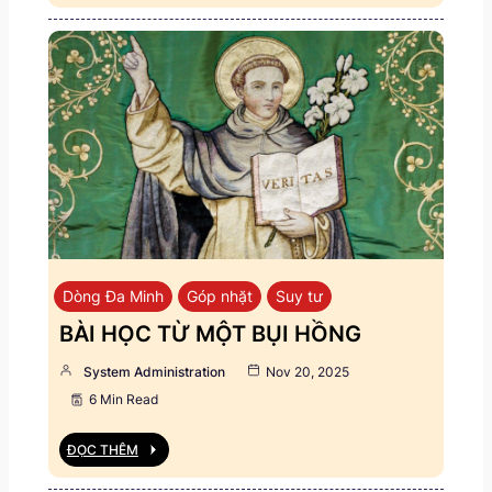
Dòng Đa Minh
Góp nhặt
Suy tư
BÀI HỌC TỪ MỘT BỤI HỒNG
System Administration
Nov 20, 2025
6 Min Read
ĐỌC THÊM