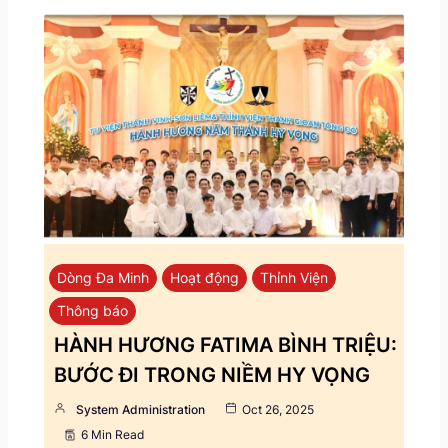
Dòng Đa Minh
Hoạt động
Thỉnh Viện
Thông báo
HÀNH HƯƠNG FATIMA BÌNH TRIỆU:
BƯỚC ĐI TRONG NIỀM HY VỌNG
System Administration
Oct 26, 2025
6 Min Read