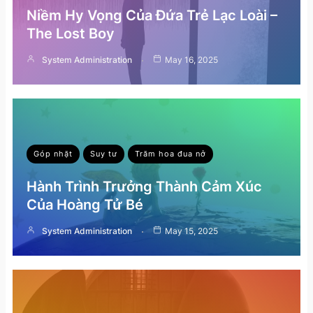
Niềm Hy Vọng Của Đứa Trẻ Lạc Loài –
The Lost Boy
System Administration
May 16, 2025
Góp nhặt
Suy tư
Trăm hoa đua nở
Hành Trình Trưởng Thành Cảm Xúc
Của Hoàng Tử Bé
System Administration
May 15, 2025