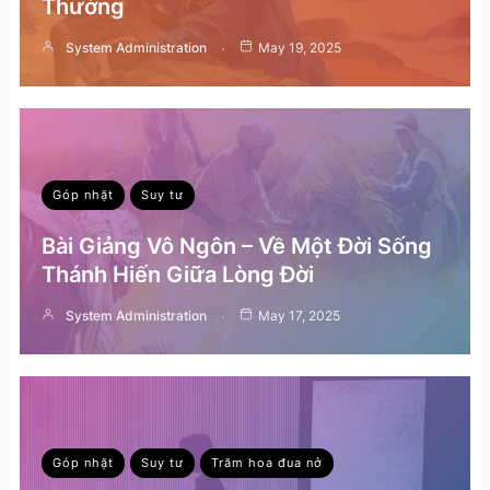
Thường
System Administration
May 19, 2025
Góp nhặt
Suy tư
Bài Giảng Vô Ngôn – Về Một Đời Sống
Thánh Hiến Giữa Lòng Đời
System Administration
May 17, 2025
Góp nhặt
Suy tư
Trăm hoa đua nở