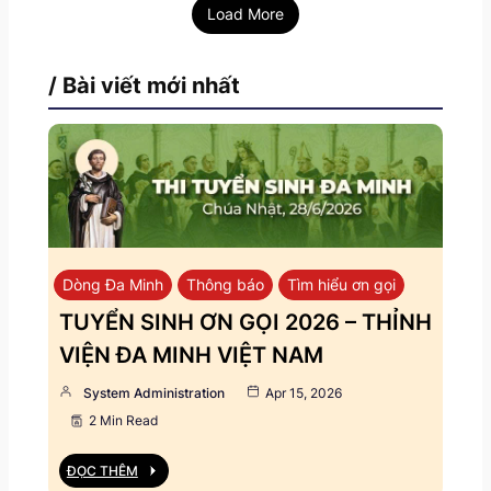
Load More
/ Bài viết mới nhất
Dòng Đa Minh
Thông báo
Tìm hiểu ơn gọi
TUYỂN SINH ƠN GỌI 2026 – THỈNH
VIỆN ĐA MINH VIỆT NAM
System Administration
Apr 15, 2026
2 Min Read
ĐỌC THÊM