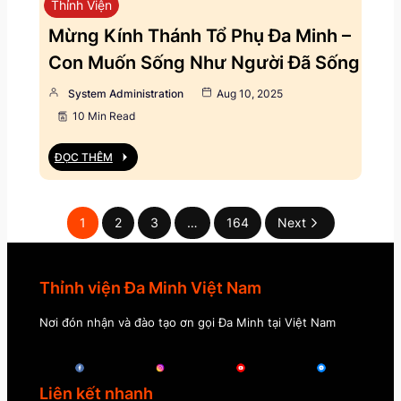
Thỉnh Viện
Mừng Kính Thánh Tổ Phụ Đa Minh –
Con Muốn Sống Như Người Đã Sống
System Administration
Aug 10, 2025
10 Min Read
ĐỌC THÊM
1
2
3
…
164
Next
Thỉnh viện Đa Minh Việt Nam
Nơi đón nhận và đào tạo ơn gọi Đa Minh tại Việt Nam
Liên kết nhanh