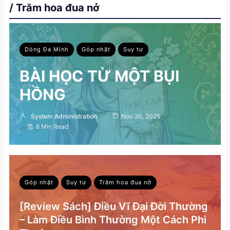
/ Trăm hoa đua nở
Dòng Đa Minh
Góp nhặt
Suy tư
BÀI HỌC TỪ MỘT BỤI
HỒNG
System Administration
Nov 20, 2025
6 Min Read
Góp nhặt
Suy tư
Trăm hoa đua nở
[Review Sách] Điều Vĩ Đại Đời Thường
– Làm Điều Bình Thường Một Cách Phi