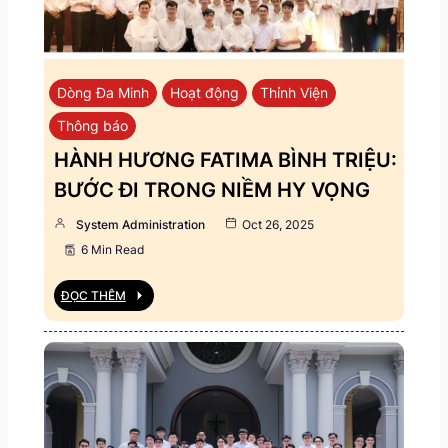
Dòng Đa Minh
Hoạt động
Thỉnh Viện
Thông báo
HÀNH HƯƠNG FATIMA BÌNH TRIỆU:
BƯỚC ĐI TRONG NIỀM HY VỌNG
System Administration
Oct 26, 2025
6 Min Read
ĐỌC THÊM