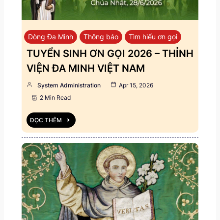
Dòng Đa Minh
Thông báo
Tìm hiểu ơn gọi
TUYỂN SINH ƠN GỌI 2026 – THỈNH
VIỆN ĐA MINH VIỆT NAM
System Administration
Apr 15, 2026
2 Min Read
ĐỌC THÊM