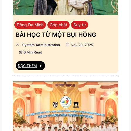
Dòng Đa Minh
Góp nhặt
Suy tư
BÀI HỌC TỪ MỘT BỤI HỒNG
System Administration
Nov 20, 2025
6 Min Read
ĐỌC THÊM