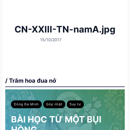
CN-XXIII-TN-namA.jpg
15/10/2017
/ Trăm hoa đua nở
Dòng Đa Minh
Góp nhặt
Suy tư
BÀI HỌC TỪ MỘT BỤI
HỒNG