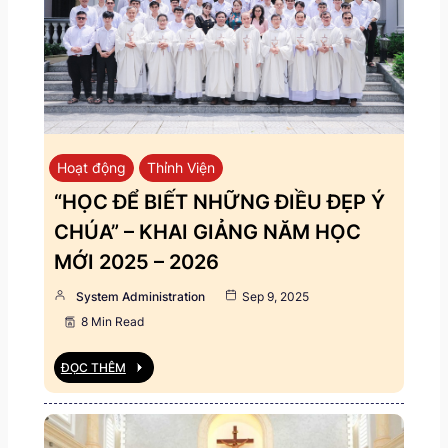
Hoạt động
Thỉnh Viện
“HỌC ĐỂ BIẾT NHỮNG ĐIỀU ĐẸP Ý
CHÚA” – KHAI GIẢNG NĂM HỌC
MỚI 2025 – 2026
System Administration
Sep 9, 2025
8 Min Read
ĐỌC THÊM