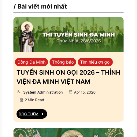
/ Bài viết mới nhất
Dòng Đa Minh
Thông báo
Tìm hiểu ơn gọi
TUYỂN SINH ƠN GỌI 2026 – THỈNH
VIỆN ĐA MINH VIỆT NAM
System Administration
Apr 15, 2026
2 Min Read
ĐỌC THÊM