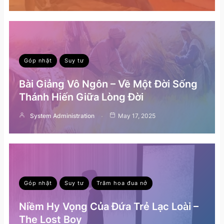
Góp nhặt
Suy tư
Bài Giảng Vô Ngôn – Về Một Đời Sống
Thánh Hiến Giữa Lòng Đời
System Administration
May 17, 2025
Góp nhặt
Suy tư
Trăm hoa đua nở
Niềm Hy Vọng Của Đứa Trẻ Lạc Loài –
The Lost Boy