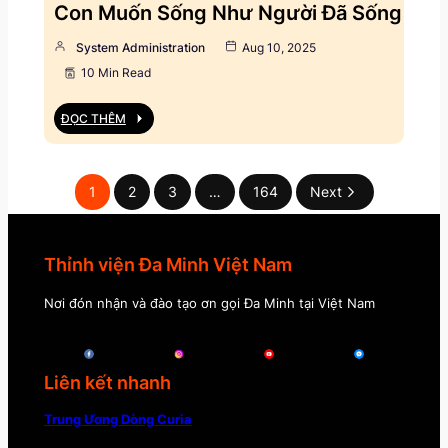
Con Muốn Sống Như Người Đã Sống
System Administration
Aug 10, 2025
10 Min Read
ĐỌC THÊM
1
2
3
…
164
Next
Thỉnh viện Đa Minh Việt Nam
Nơi đón nhận và đào tạo ơn gọi Đa Minh tại Việt Nam
Liên kết nhanh
Trung Ương Dòng Curia