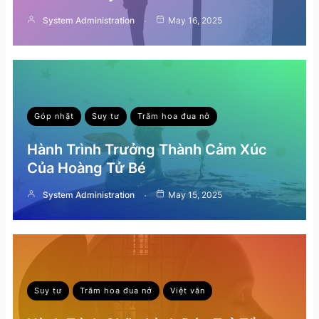
System Administration
May 16, 2025
Góp nhặt
Suy tư
Trăm hoa đua nở
Hành Trình Trưởng Thành Cảm Xúc
Của Hoàng Tử Bé
System Administration
May 15, 2025
Suy tư
Trăm hoa đua nở
Việt văn