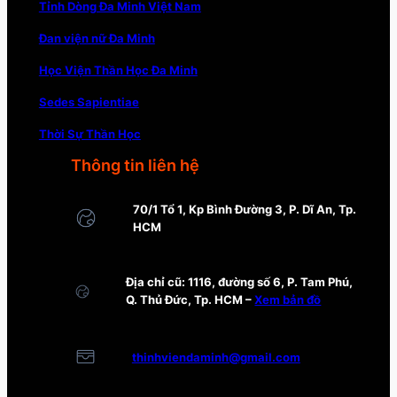
Tỉnh Dòng Đa Minh Việt Nam
Đan viện nữ Đa Minh
Học Viện Thần Học Đa Minh
Sedes Sapientiae
Thời Sự Thần Học
Thông tin liên hệ
70/1 Tổ 1, Kp Bình Đường 3, P. Dĩ An, Tp.
HCM
Địa chỉ cũ: 1116, đường số 6, P. Tam Phú,
Q. Thủ Đức, Tp. HCM –
Xem bản đồ
thinhviendaminh@gmail.com