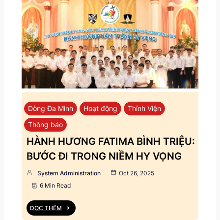
Dòng Đa Minh
Hoạt động
Thỉnh Viện
Thông báo
HÀNH HƯƠNG FATIMA BÌNH TRIỆU:
BƯỚC ĐI TRONG NIỀM HY VỌNG
System Administration
Oct 26, 2025
6 Min Read
ĐỌC THÊM