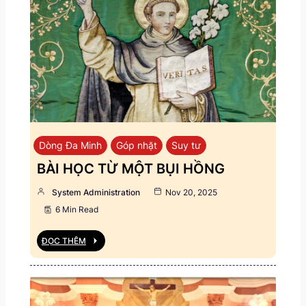
Dòng Đa Minh
Góp nhặt
Suy tư
BÀI HỌC TỪ MỘT BỤI HỒNG
System Administration
Nov 20, 2025
6 Min Read
ĐỌC THÊM