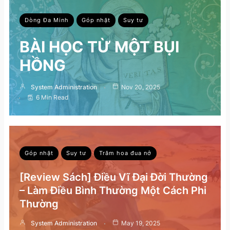
Dòng Đa Minh
Góp nhặt
Suy tư
BÀI HỌC TỪ MỘT BỤI
HỒNG
System Administration
Nov 20, 2025
6 Min Read
Góp nhặt
Suy tư
Trăm hoa đua nở
[Review Sách] Điều Vĩ Đại Đời Thường
– Làm Điều Bình Thường Một Cách Phi
Thường
System Administration
May 19, 2025