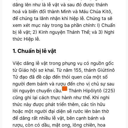
dâng lên như là lễ vật và sau đó được thánh
hoá và biến đổi thành Mình và Máu Chúa Kitô,
để chúng ta lãnh nhận khi hiệp lễ. Chúng ta sẽ
xem xét mục này trong ba phần chính: l) Chuẩn
bị lễ vật; 2) Kinh nguyện Thánh Thể; và 3) Nghi
thức Hiệp lễ.
1. Chuẩn bị lễ vật
Việc dâng lễ vật trong phụng vụ có nguồn gốc
từ Giáo hội sơ khai. Từ năm 155, thánh Giúttinô
Tử đạo đã đề cập đến thói quen của một số
người đem bánh và rượu đến cho vị chủ sự sau
1
lời nguyện chuyển cầu.
Thánh Hipôlytô (225)
cũng ghi lại cách thực hành như thế. Khi nghi
thức này được phát triển thêm, các tín hữu
hoặc một người đại diện sẽ rước lên bàn thờ
để dâng rất nhiều lễ vật, bên cạnh bánh và
rượu, còn có dầu, mật ong, lông chiên, hoa