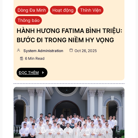
Dòng Đa Minh
Hoạt động
Thỉnh Viện
Thông báo
HÀNH HƯƠNG FATIMA BÌNH TRIỆU:
BƯỚC ĐI TRONG NIỀM HY VỌNG
System Administration
Oct 26, 2025
6 Min Read
ĐỌC THÊM