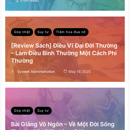
6 Min Read
Góp nhặt
Suy tư
Trăm hoa đua nở
[Review Sách] Điều Vĩ Đại Đời Thường
– Làm Điều Bình Thường Một Cách Phi
Thường
System Administration
May 19, 2025
Góp nhặt
Suy tư
Bài Giảng Vô Ngôn – Về Một Đời Sống