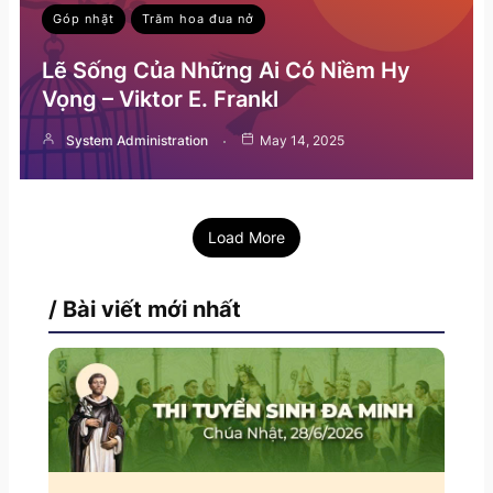
Góp nhặt
Trăm hoa đua nở
Lẽ Sống Của Những Ai Có Niềm Hy
Vọng – Viktor E. Frankl
System Administration
May 14, 2025
Load More
/ Bài viết mới nhất