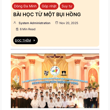
Dòng Đa Minh
Góp nhặt
Suy tư
BÀI HỌC TỪ MỘT BỤI HỒNG
System Administration
Nov 20, 2025
6 Min Read
ĐỌC THÊM