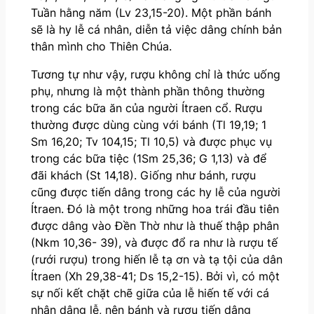
Tuần hằng năm (Lv 23,15-20). Một phần bánh
sẽ là hy lễ cá nhân, diễn tả việc dâng chính bản
thân mình cho Thiên Chúa.
Tương tự như vậy, rượu không chỉ là thức uống
phụ, nhưng là một thành phần thông thường
trong các bữa ăn của người Ítraen cổ. Rượu
thường được dùng cùng với bánh (Tl 19,19; 1
Sm 16,20; Tv 104,15; Tl 10,5) và được phục vụ
trong các bữa tiệc (1Sm 25,36; G 1,13) và để
đãi khách (St 14,18). Giống như bánh, rượu
cũng được tiến dâng trong các hy lễ của người
Ítraen. Đó là một trong những hoa trái đầu tiên
được dâng vào Đền Thờ như là thuế thập phân
(Nkm 10,36- 39), và được đổ ra như là rượu tế
(rưới rượu) trong hiến lễ tạ ơn và tạ tội của dân
Ítraen (Xh 29,38-41; Ds 15,2-15). Bởi vì, có một
sự nối kết chặt chẽ giữa của lễ hiến tế với cá
nhân dâng lễ, nên bánh và rượu tiến dâng