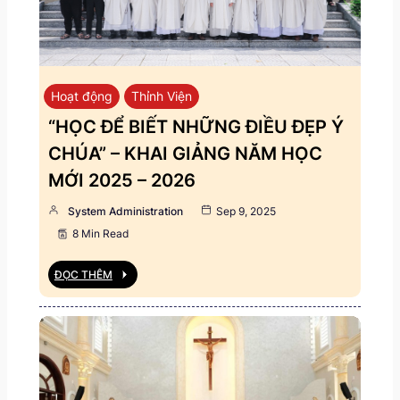
Hoạt động
Thỉnh Viện
“HỌC ĐỂ BIẾT NHỮNG ĐIỀU ĐẸP Ý
CHÚA” – KHAI GIẢNG NĂM HỌC
MỚI 2025 – 2026
System Administration
Sep 9, 2025
8 Min Read
ĐỌC THÊM