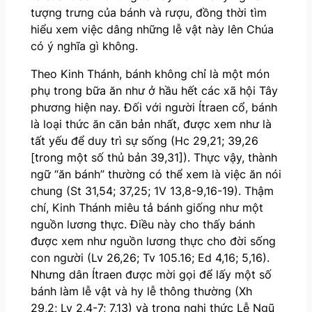
tượng trưng của bánh và rượu, đồng thời tìm
hiểu xem việc dâng những lễ vật này lên Chúa
có ý nghĩa gì không.
Theo Kinh Thánh, bánh không chỉ là một món
phụ trong bữa ăn như ở hầu hết các xã hội Tây
phương hiện nay. Đối với người Ítraen cổ, bánh
là loại thức ăn căn bản nhất, được xem như là
tất yếu để duy trì sự sống (Hc 29,21; 39,26
[trong một số thủ bản 39,31]). Thực vậy, thành
ngữ “ăn bánh” thường có thể xem là việc ăn nói
chung (St 31,54; 37,25; 1V 13,8-9,16-19). Thậm
chí, Kinh Thánh miêu tả bánh giống như một
nguồn lương thực. Điều này cho thấy bánh
được xem như nguồn lương thực cho đời sống
con người (Lv 26,26; Tv 105.16; Ed 4,16; 5,16).
Nhưng dân Ítraen được mời gọi để lấy một số
bánh làm lễ vật và hy lễ thông thường (Xh
29,2; Lv 2,4-7; 7,13) và trong nghi thức Lễ Ngũ