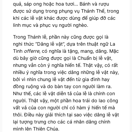
quả, sáp ong hoặc hoa tươi… Bánh và rượu
được sử dụng trong phụng vụ Thánh Thể, trong
khi các lễ vật khác được dùng để giúp đỡ các
linh mục và phục vụ người nghèo.
Trong Thánh lễ, phần này cũng được gọi là
nghi thức “Dâng lễ vật”, dựa trên thuật ngữ La
Tinh
offerre
, có nghĩa là tặng, mang, dâng. Mặc
dù bây giờ cũng được gọi là Chuẩn bị lễ vật,
nhưng vẫn còn ý nghĩa hiến tế. Thật vậy, có rất
nhiều ý nghĩa trong việc dâng những lễ vật này,
bởi vì nhìn chung lễ vật đến từ gia đình hay
đồng ruộng và do bàn tay con người làm ra.
Như thế, các lễ vật diễn tả của lễ là chính con
người. Thật vậy, một phần hoa trái do lao công
vất vả của con người chỉ có hàm ý hiến tế mà
thôi. Điều này giải thích tại sao việc dâng lễ vật
lại tượng trưng cho các cá nhân dâng chính
mình lên Thiên Chúa.