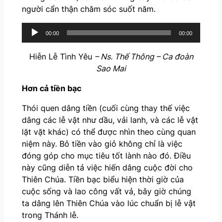
người cẩn thận chăm sóc suốt năm.
A
00:00
00:00
u
d
Hiễn Lễ Tình Yêu
– Ns. Thế Thông – Ca đoàn
i
Sao Mai
o
P
Hơn cả tiền bạc
l
Thói quen dâng tiền (cuối cùng thay thế việc
a
dâng các lễ vật như dầu, vải lanh, và các lễ vật
y
lặt vặt khác) có thể được nhìn theo cùng quan
e
niệm này. Bỏ tiền vào giỏ không chỉ là việc
r
đóng góp cho mục tiêu tốt lành nào đó. Điều
này cũng diễn tả việc hiến dâng cuộc đời cho
Thiên Chúa. Tiền bạc biểu hiện thời giờ của
cuộc sống và lao công vất vả, bây giờ chúng
ta dâng lên Thiên Chúa vào lúc chuẩn bị lễ vật
trong Thánh lễ.