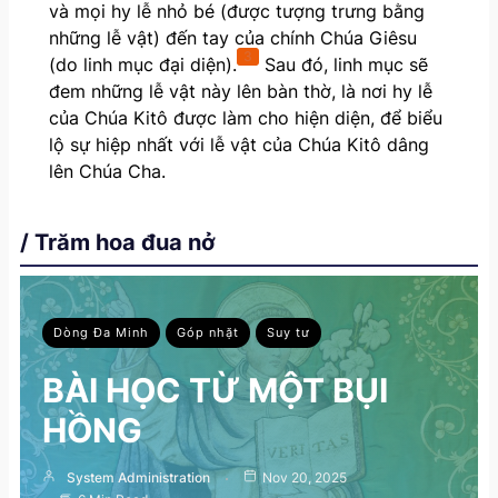
và mọi hy lễ nhỏ bé (được tượng trưng bằng
những lễ vật) đến tay của chính Chúa Giêsu
3
(do linh mục đại diện).
Sau đó, linh mục sẽ
đem những lễ vật này lên bàn thờ, là nơi hy lễ
của Chúa Kitô được làm cho hiện diện, để biểu
lộ sự hiệp nhất với lễ vật của Chúa Kitô dâng
lên Chúa Cha.
/ Trăm hoa đua nở
Dòng Đa Minh
Góp nhặt
Suy tư
BÀI HỌC TỪ MỘT BỤI
HỒNG
System Administration
Nov 20, 2025