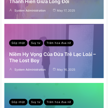
Thánh Hiến Giữa Lòng Đời
System Administration
May 17, 2025
Góp nhặt
Suy tư
Trăm hoa đua nở
Niềm Hy Vọng Của Đứa Trẻ Lạc Loài –
The Lost Boy
System Administration
May 16, 2025
Góp nhặt
Suy tư
Trăm hoa đua nở