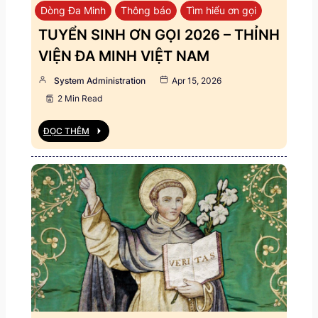
Dòng Đa Minh
Thông báo
Tìm hiểu ơn gọi
TUYỂN SINH ƠN GỌI 2026 – THỈNH
VIỆN ĐA MINH VIỆT NAM
System Administration
Apr 15, 2026
2 Min Read
ĐỌC THÊM