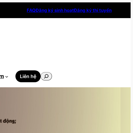
FAQ
Đăng ký sinh hoạt
Đăng ký thi tuyển
Tìm
ẫm
Liên hệ
kiếm