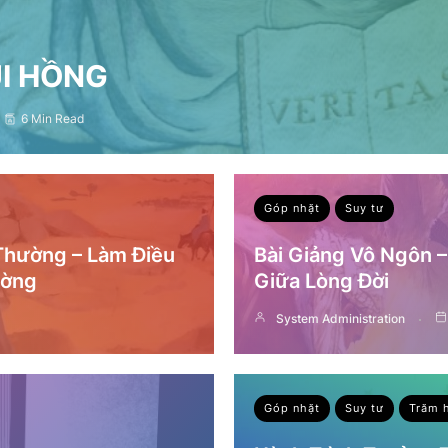
ỤI HỒNG
6 Min Read
Góp nhặt
Suy tư
 Thường – Làm Điều
Bài Giảng Vô Ngôn 
ường
Giữa Lòng Đời
System Administration
Góp nhặt
Suy tư
Trăm 