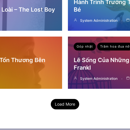
Hành Trình Trưởng
Loài – The Lost Boy
Bé
System Administration
Góp nhặt
Trăm hoa đua nở
 Tổn Thương Bên
Lẽ Sống Của Những 
Frankl
System Administration
Load More