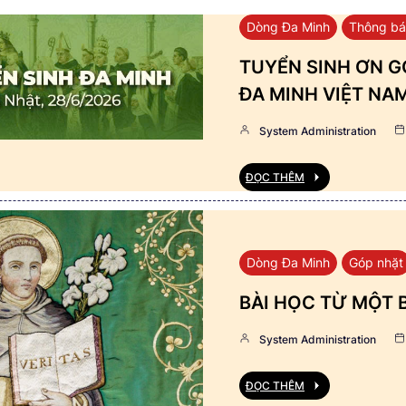
Dòng Đa Minh
Thông b
TUYỂN SINH ƠN GỌ
ĐA MINH VIỆT NA
System Administration
ĐỌC THÊM
Dòng Đa Minh
Góp nhặt
BÀI HỌC TỪ MỘT 
System Administration
ĐỌC THÊM