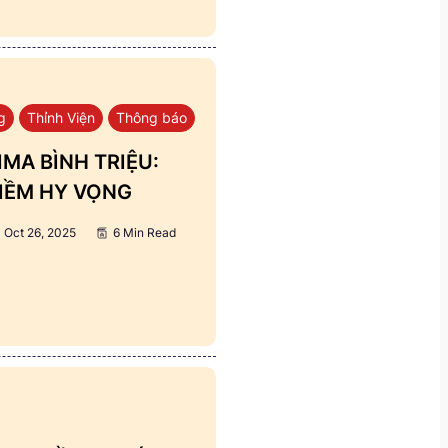
g
Thỉnh Viện
Thông báo
MA BÌNH TRIỆU:
IỀM HY VỌNG
Oct 26, 2025
6 Min Read