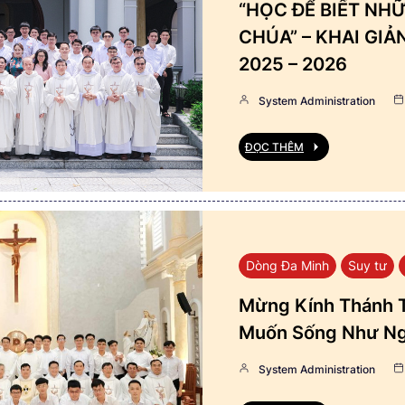
“HỌC ĐỂ BIẾT NHỮ
CHÚA” – KHAI GI
2025 – 2026
System Administration
ĐỌC THÊM
Dòng Đa Minh
Suy tư
Mừng Kính Thánh T
Muốn Sống Như Ng
System Administration