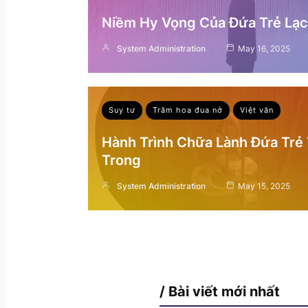
Niềm Hy Vọng Của Đứa Trẻ Lạc 
System Administration
May 16, 2025
Suy tư
Trăm hoa đua nở
Việt văn
Hành Trình Chữa Lành Đứa Trẻ
Trong
System Administration
May 15, 2025
/ Bài viết mới nhất