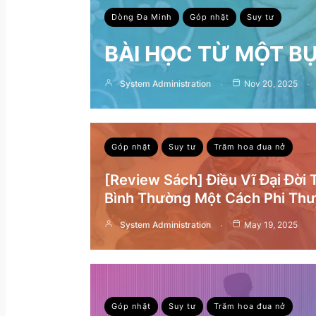
Dòng Đa Minh
Góp nhặt
Suy tư
BÀI HỌC TỪ MỘT B
System Administration
Nov 20, 2025
Góp nhặt
Suy tư
Trăm hoa đua nở
[Review Sách] Điều Vĩ Đại Đời
Bình Thường Một Cách Phi Th
System Administration
May 19, 2025
Góp nhặt
Suy tư
Trăm hoa đua nở