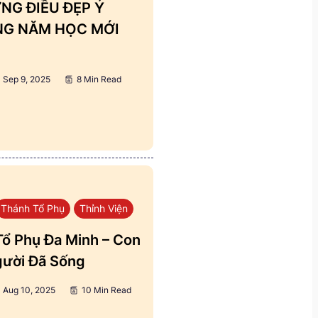
NG ĐIỀU ĐẸP Ý
ẢNG NĂM HỌC MỚI
Sep 9, 2025
8 Min Read
Thánh Tổ Phụ
Thỉnh Viện
ổ Phụ Đa Minh – Con
ười Đã Sống
Aug 10, 2025
10 Min Read