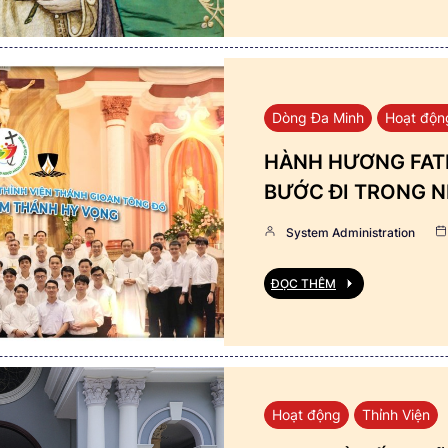
Dòng Đa Minh
Hoạt độn
HÀNH HƯƠNG FATI
BƯỚC ĐI TRONG N
System Administration
ĐỌC THÊM
Hoạt động
Thỉnh Viện