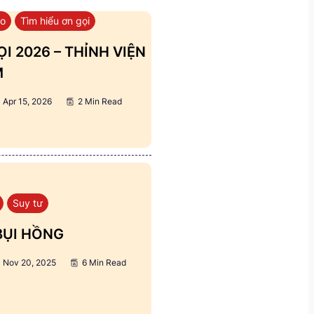
áo
Tìm hiểu ơn gọi
I 2026 – THỈNH VIỆN
M
Apr 15, 2026
2 Min Read
Suy tư
BỤI HỒNG
Nov 20, 2025
6 Min Read