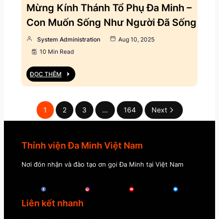
Mừng Kính Thánh Tổ Phụ Đa Minh –
Con Muốn Sống Như Người Đã Sống
System Administration
Aug 10, 2025
10 Min Read
ĐỌC THÊM
1
2
3
…
164
Next
Thỉnh viện Đa Minh Việt Nam
Nơi đón nhận và đào tạo ơn gọi Đa Minh tại Việt Nam
Liên kết nhanh