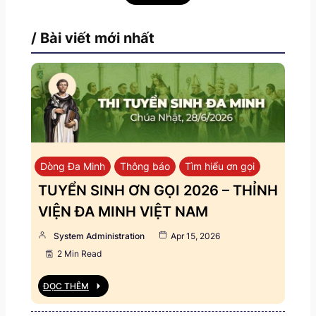
/ Bài viết mới nhất
Dòng Đa Minh
Thông báo
Tìm hiểu ơn gọi
TUYỂN SINH ƠN GỌI 2026 – THỈNH
VIỆN ĐA MINH VIỆT NAM
System Administration
Apr 15, 2026
2 Min Read
ĐỌC THÊM