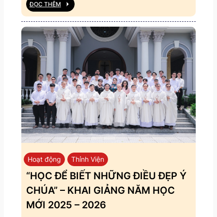
ĐỌC THÊM
Hoạt động
Thỉnh Viện
“HỌC ĐỂ BIẾT NHỮNG ĐIỀU ĐẸP Ý
CHÚA” – KHAI GIẢNG NĂM HỌC
MỚI 2025 – 2026