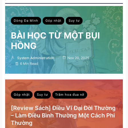
Dòng Đa Minh
Góp nhặt
Suy tư
BÀI HỌC TỪ MỘT BỤI
HỒNG
System Administration
Nov 20, 2025
6 Min Read
Góp nhặt
Suy tư
Trăm hoa đua nở
[Review Sách] Điều Vĩ Đại Đời Thường
– Làm Điều Bình Thường Một Cách Phi
Thường