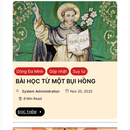
Dòng Đa Minh
Góp nhặt
Suy tư
BÀI HỌC TỪ MỘT BỤI HỒNG
System Administration
Nov 20, 2025
6 Min Read
ĐỌC THÊM