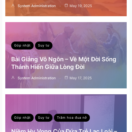
System Administration
May 19, 2025
Góp nhặt
Suy tư
Bài Giảng Vô Ngôn – Về Một Đời Sống
Thánh Hiến Giữa Lòng Đời
System Administration
May 17, 2025
Góp nhặt
Suy tư
Trăm hoa đua nở
Niềm Hy Vọng Của Đứa Trẻ Lạc Loài –