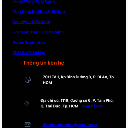
Trung Ương Dòng Curia
Tỉnh Dòng Đa Minh Việt Nam
Đan viện nữ Đa Minh
Học Viện Thần Học Đa Minh
Sedes Sapientiae
Thời Sự Thần Học
Thông tin liên hệ
70/1 Tổ 1, Kp Bình Đường 3, P. Dĩ An, Tp.
HCM
Địa chỉ cũ: 1116, đường số 6, P. Tam Phú,
Q. Thủ Đức, Tp. HCM –
Xem bản đồ
thinhviendaminh@gmail.com