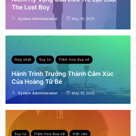
The Lost Boy
System Administration
May 16, 2025
Góp nhặt
Suy tư
Trăm hoa đua nở
Hành Trình Trưởng Thành Cảm Xúc
Của Hoàng Tử Bé
System Administration
May 15, 2025
Suy tư
Trăm hoa đua nở
Việt văn